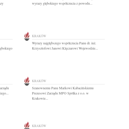
azy
wyrazy głębokiego współczucia z powodu...
KRAKÓW
Wyrazy najgłębszego współczucia Panu dr. inż.
łębokiego
Krzysztofowi Janowi Klęczarowi Wojewodzie...
KRAKÓW
arządu
Szanownemu Panu Markowi Kabacińskiemu
ego...
Prezesowi Zarządu MPO Spółka z o.o. w
Krakowie...
KRAKÓW