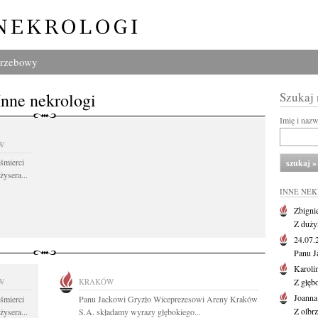
grzebowy
Inne nekrologi
Szukaj
Imię i naz
W
śmierci
żysera...
INNE NE
Zbigni
Z duży
24.07
Panu J
Karoli
W
KRAKÓW
Z głęb
Joanna
śmierci
Panu Jackowi Gryzło Wiceprezesowi Areny Kraków
Z olbr
żysera...
S.A. składamy wyrazy głębokiego...