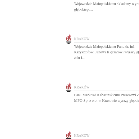
Wojewodzie Małopolskiemu składamy wyr
głębokiego...
KRAKÓW
Wojewodzie Małopolskiemu Panu dr. inż.
Krzysztofowi Janowi Klęczarowi wyrazy g
żalu i...
KRAKÓW
Panu Markowi Kabacińskiemu Prezesowi Z
MPO Sp. z o.o. w Krakowie wyrazy głęboki
KRAKÓW