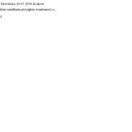
 Słowińska
20.07.2026
Kraków
okim smutkiem przyjąłem wiadomość o...
ej