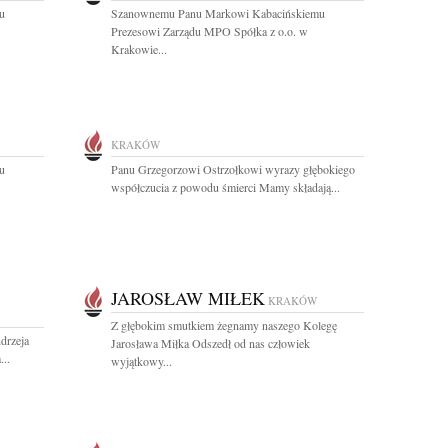
u
Szanownemu Panu Markowi Kabacińskiemu
Prezesowi Zarządu MPO Spółka z o.o. w
Krakowie...
KRAKÓW
u
Panu Grzegorzowi Ostrzołkowi wyrazy głębokiego
współczucia z powodu śmierci Mamy składają...
JAROSŁAW MIŁEK
KRAKÓW
Z głębokim smutkiem żegnamy naszego Kolegę
drzeja
Jarosława Miłka Odszedł od nas człowiek
..
wyjątkowy...