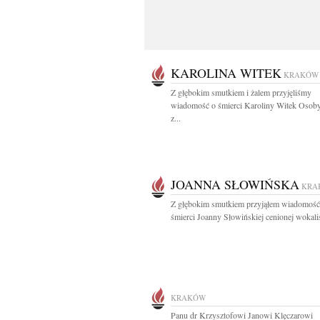
KAROLINA WITEK
KRAKÓW
Z głębokim smutkiem i żalem przyjęliśmy
wiadomość o śmierci Karoliny Witek Osoby
z...
JOANNA SŁOWIŃSKA
KRA
Z głębokim smutkiem przyjąłem wiadomość
śmierci Joanny Słowińskiej cenionej wokalist
KRAKÓW
Panu dr Krzysztofowi Janowi Klęczarowi