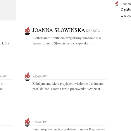
Joanna
Z głęb
+ więc
JOANNA SŁOWIŃSKA
KRAKÓW
Z olbrzymim smutkiem przyjęliśmy wiadomość o
, która
śmierci Joanny Słowińskiej skrzypaczki i...
KÓW
KRAKÓW
 o
Z dużym smutkiem przyjąłem wiadomość o śmierci
ki,...
prof. dr. hab. Piotra Oczko pracownika Wydziału...
KRAKÓW
Panu Wojewodzie Krzysztofowi Janowi Klęczarowi