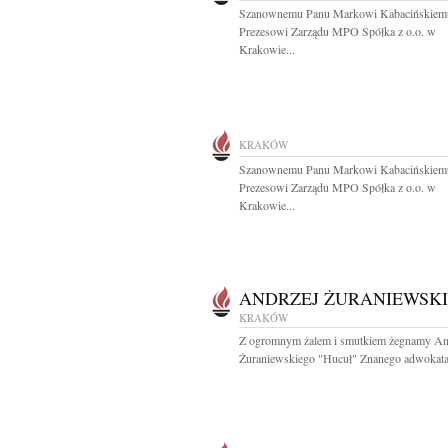
Szanownemu Panu Markowi Kabacińskiem
Prezesowi Zarządu MPO Spółka z o.o. w
Krakowie...
KRAKÓW
Szanownemu Panu Markowi Kabacińskiem
Prezesowi Zarządu MPO Spółka z o.o. w
Krakowie...
ANDRZEJ ŻURANIEWSKI
KRAKÓW
Z ogromnym żalem i smutkiem żegnamy An
Żuraniewskiego "Hucuł" Znanego adwokata.