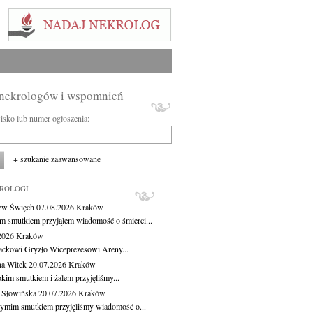
 nekrologów i wspomnień
wisko lub numer ogłoszenia:
+ szukanie zaawansowane
KROLOGI
ew Święch
07.08.2026
Kraków
m smutkiem przyjąłem wiadomość o śmierci...
.2026
Kraków
ackowi Gryzło Wiceprezesowi Areny...
na Witek
20.07.2026
Kraków
okim smutkiem i żalem przyjęliśmy...
 Słowińska
20.07.2026
Kraków
zymim smutkiem przyjęliśmy wiadomość o...