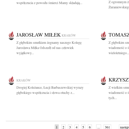
Z ogromnym ża
współczucia z powodu śmierci Mamy składają...
Żuraniewskieg
JAROSŁAW MIŁEK
TOMASZ
KRAKÓW
Z głębokim smutkiem żegnamy naszego Kolegę
Z głębokim smu
Jarosława Miłka Odszedł od nas człowiek
wiadomość o ś
wyjątkowy...
wieloletniego..
KRZYSZ
KRAKÓW
Drogiej Koleżance, Łucji Barbaszewskiej wyrazy
Z wielkim smu
głębokiego współczucia i słowa otuchy z...
wiadomość o ś
tych...
1
2
3
4
5
6
...
361
następ