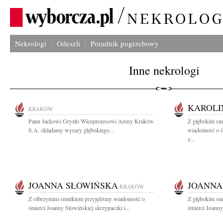
Nekrologi
Odeszli
Poradnik pogrzebowy
Inne nekrologi
KAROLI
KRAKÓW
Panu Jackowi Gryzło Wiceprezesowi Areny Kraków
Z głębokim smu
S.A. składamy wyrazy głębokiego...
wiadomość o ś
z...
JOANNA SŁOWIŃSKA
JOANNA
KRAKÓW
Z olbrzymim smutkiem przyjęliśmy wiadomość o
Z głębokim sm
śmierci Joanny Słowińskiej skrzypaczki i...
śmierci Joanny 