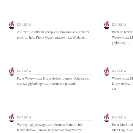
KRAKÓW
KRAKÓW
Z dużym smutkiem przyjąłem wiadomość o śmierci
Panu dr Krzys
prof. dr. hab. Piotra Oczko pracownika Wydziału...
Wojewodzie M
głębokiego...
KRAKÓW
KRAKÓW
Panu Wojewodzie Krzysztofowi Janowi Klęczarowi
Wojewodzie Ma
wyrazy głębokiego współczucia z powodu...
Krzysztofowi 
żalu i...
KRAKÓW
KRAKÓW
Wyrazy najgłębszego współczucia Panu dr. inż.
Panu Markowi 
Krzysztofowi Janowi Klęczarowi Wojewodzie...
MPO Sp. z o.o