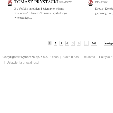
TOMASZ PRYSTACKI
KRAKÓW
KRAKÓW
Z głębokim smutkiem i żalem przyjęliśmy
Drogiej Koleża
wiadomość o śmierci Tomasza Prystackiego
głębokiego wsp
wieloletniego...
1
2
3
4
5
6
...
361
następ
Copyright © Wyborcza sp. z o.o.
O nas
Staże u nas
Reklama
Polityka 
Ustawienia prywatności