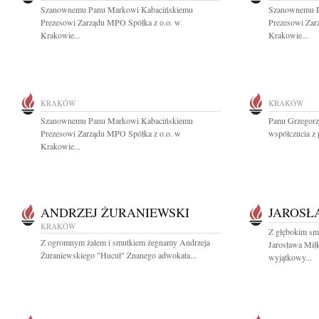
Szanownemu Panu Markowi Kabacińskiemu
Szanownemu P
Prezesowi Zarządu MPO Spółka z o.o. w
Prezesowi Zar
Krakowie...
Krakowie...
KRAKÓW
KRAKÓW
Szanownemu Panu Markowi Kabacińskiemu
Panu Grzegorz
Prezesowi Zarządu MPO Spółka z o.o. w
współczucia z
Krakowie...
ANDRZEJ ŻURANIEWSKI
JAROSŁ
KRAKÓW
Z głębokim sm
Z ogromnym żalem i smutkiem żegnamy Andrzeja
Jarosława Mił
Żuraniewskiego "Hucuł" Znanego adwokata...
wyjątkowy...