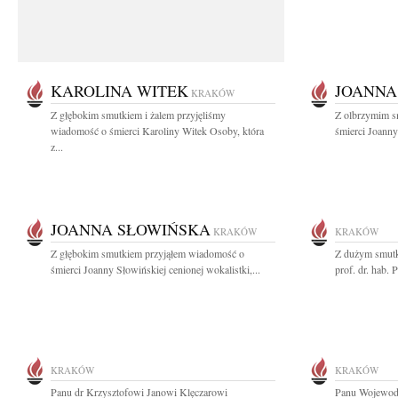
KAROLINA WITEK
JOANNA
KRAKÓW
Z głębokim smutkiem i żalem przyjęliśmy
Z olbrzymim s
wiadomość o śmierci Karoliny Witek Osoby, która
śmierci Joanny
z...
JOANNA SŁOWIŃSKA
KRAKÓW
KRAKÓW
Z głębokim smutkiem przyjąłem wiadomość o
Z dużym smutk
śmierci Joanny Słowińskiej cenionej wokalistki,...
prof. dr. hab.
KRAKÓW
KRAKÓW
Panu dr Krzysztofowi Janowi Klęczarowi
Panu Wojewodz