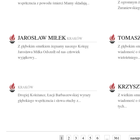
Z ogromnym ża
współczucia z powodu śmierci Mamy składają...
Żuraniewskieg
JAROSŁAW MIŁEK
TOMASZ
KRAKÓW
Z głębokim smutkiem żegnamy naszego Kolegę
Z głębokim smu
Jarosława Miłka Odszedł od nas człowiek
wiadomość o ś
wyjątkowy...
wieloletniego..
KRZYSZ
KRAKÓW
Drogiej Koleżance, Łucji Barbaszewskiej wyrazy
Z wielkim smu
głębokiego współczucia i słowa otuchy z...
wiadomość o ś
tych...
1
2
3
4
5
6
...
361
następ