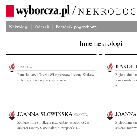
Nekrologi
Odeszli
Poradnik pogrzebowy
Inne nekrologi
KAROLI
KRAKÓW
Panu Jackowi Gryzło Wiceprezesowi Areny Kraków
Z głębokim smu
S.A. składamy wyrazy głębokiego...
wiadomość o ś
z...
JOANNA SŁOWIŃSKA
JOANNA
KRAKÓW
Z olbrzymim smutkiem przyjęliśmy wiadomość o
Z głębokim sm
śmierci Joanny Słowińskiej skrzypaczki i...
śmierci Joanny 