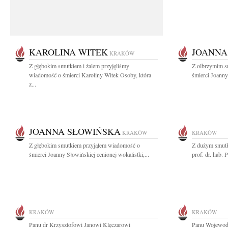
KAROLINA WITEK
JOANNA
KRAKÓW
Z głębokim smutkiem i żalem przyjęliśmy
Z olbrzymim s
wiadomość o śmierci Karoliny Witek Osoby, która
śmierci Joanny
z...
JOANNA SŁOWIŃSKA
KRAKÓW
KRAKÓW
Z głębokim smutkiem przyjąłem wiadomość o
Z dużym smutk
śmierci Joanny Słowińskiej cenionej wokalistki,...
prof. dr. hab.
KRAKÓW
KRAKÓW
Panu dr Krzysztofowi Janowi Klęczarowi
Panu Wojewodz