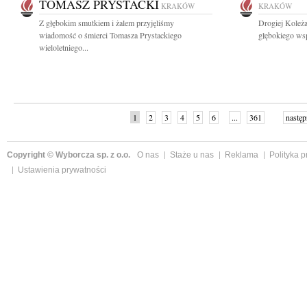
TOMASZ PRYSTACKI
KRAKÓW
KRAKÓW
Z głębokim smutkiem i żalem przyjęliśmy
Drogiej Koleża
wiadomość o śmierci Tomasza Prystackiego
głębokiego wsp
wieloletniego...
1
2
3
4
5
6
...
361
następ
Copyright © Wyborcza sp. z o.o.
O nas
Staże u nas
Reklama
Polityka 
Ustawienia prywatności