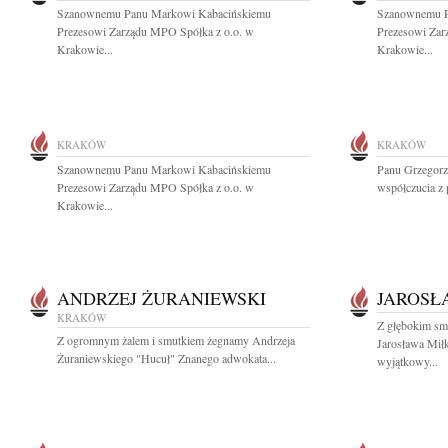
Szanownemu Panu Markowi Kabacińskiemu
Szanownemu P
Prezesowi Zarządu MPO Spółka z o.o. w
Prezesowi Zar
Krakowie...
Krakowie...
KRAKÓW
KRAKÓW
Szanownemu Panu Markowi Kabacińskiemu
Panu Grzegorz
Prezesowi Zarządu MPO Spółka z o.o. w
współczucia z
Krakowie...
ANDRZEJ ŻURANIEWSKI
JAROSŁ
KRAKÓW
Z głębokim sm
Z ogromnym żalem i smutkiem żegnamy Andrzeja
Jarosława Mił
Żuraniewskiego "Hucuł" Znanego adwokata...
wyjątkowy...