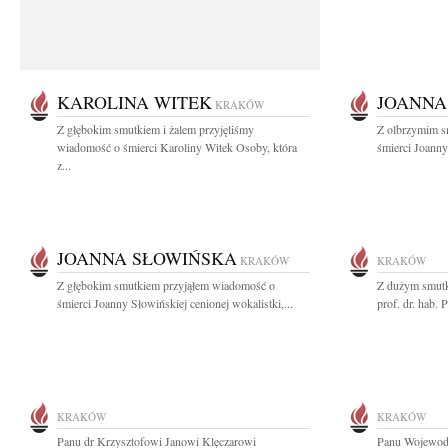
KAROLINA WITEK
JOANNA
KRAKÓW
Z głębokim smutkiem i żalem przyjęliśmy
Z olbrzymim s
wiadomość o śmierci Karoliny Witek Osoby, która
śmierci Joanny
z...
JOANNA SŁOWIŃSKA
KRAKÓW
KRAKÓW
Z głębokim smutkiem przyjąłem wiadomość o
Z dużym smutk
śmierci Joanny Słowińskiej cenionej wokalistki,...
prof. dr. hab.
KRAKÓW
KRAKÓW
Panu dr Krzysztofowi Janowi Klęczarowi
Panu Wojewodz