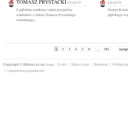
TOMASZ PRYSTACKI
KRAKÓW
KRAKÓW
Z głębokim smutkiem i żalem przyjęliśmy
Drogiej Koleża
wiadomość o śmierci Tomasza Prystackiego
głębokiego wsp
wieloletniego...
1
2
3
4
5
6
...
361
następ
Copyright © Wyborcza sp. z o.o.
O nas
Staże u nas
Reklama
Polityka 
Ustawienia prywatności