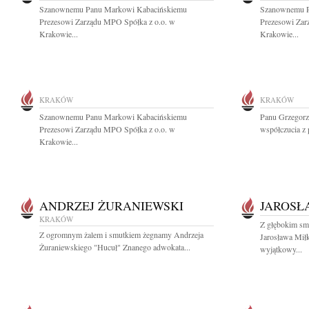
Szanownemu Panu Markowi Kabacińskiemu
Szanownemu P
Prezesowi Zarządu MPO Spółka z o.o. w
Prezesowi Zar
Krakowie...
Krakowie...
KRAKÓW
KRAKÓW
Szanownemu Panu Markowi Kabacińskiemu
Panu Grzegorz
Prezesowi Zarządu MPO Spółka z o.o. w
współczucia z
Krakowie...
ANDRZEJ ŻURANIEWSKI
JAROSŁ
KRAKÓW
Z głębokim sm
Z ogromnym żalem i smutkiem żegnamy Andrzeja
Jarosława Mił
Żuraniewskiego "Hucuł" Znanego adwokata...
wyjątkowy...