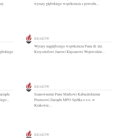
azy
wyrazy głębokiego współczucia z powodu...
KRAKÓW
Wyrazy najgłębszego współczucia Panu dr. inż.
łębokiego
Krzysztofowi Janowi Klęczarowi Wojewodzie...
KRAKÓW
arządu
Szanownemu Panu Markowi Kabacińskiemu
ego...
Prezesowi Zarządu MPO Spółka z o.o. w
Krakowie...
KRAKÓW