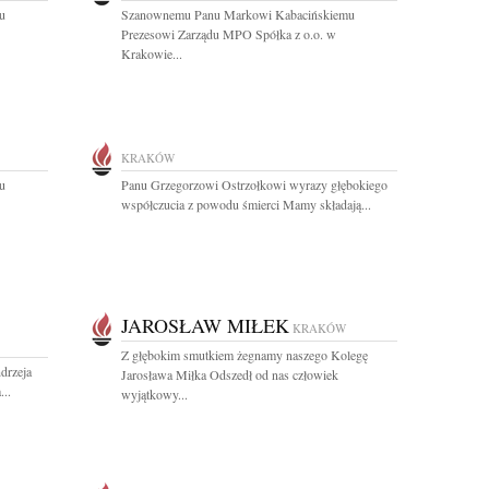
u
Szanownemu Panu Markowi Kabacińskiemu
Prezesowi Zarządu MPO Spółka z o.o. w
Krakowie...
KRAKÓW
u
Panu Grzegorzowi Ostrzołkowi wyrazy głębokiego
współczucia z powodu śmierci Mamy składają...
JAROSŁAW MIŁEK
KRAKÓW
Z głębokim smutkiem żegnamy naszego Kolegę
drzeja
Jarosława Miłka Odszedł od nas człowiek
..
wyjątkowy...