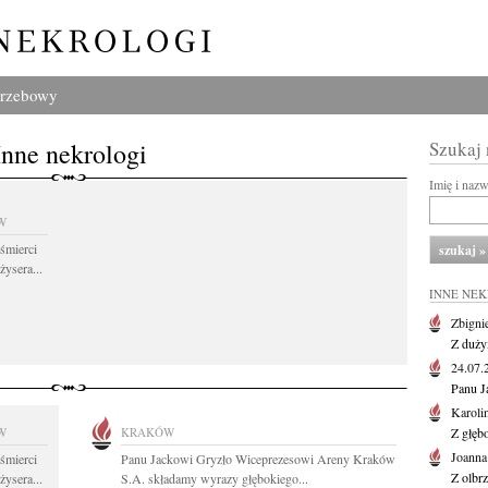
grzebowy
Inne nekrologi
Szukaj
Imię i naz
W
śmierci
żysera...
INNE NE
Zbigni
Z duży
24.07
Panu J
Karoli
W
KRAKÓW
Z głęb
Joanna
śmierci
Panu Jackowi Gryzło Wiceprezesowi Areny Kraków
Z olbr
żysera...
S.A. składamy wyrazy głębokiego...