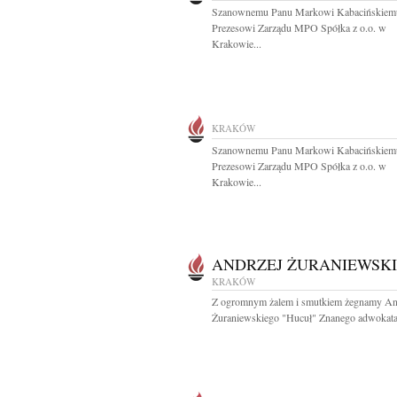
Szanownemu Panu Markowi Kabacińskiem
Prezesowi Zarządu MPO Spółka z o.o. w
Krakowie...
KRAKÓW
Szanownemu Panu Markowi Kabacińskiem
Prezesowi Zarządu MPO Spółka z o.o. w
Krakowie...
ANDRZEJ ŻURANIEWSKI
KRAKÓW
Z ogromnym żalem i smutkiem żegnamy An
Żuraniewskiego "Hucuł" Znanego adwokata.