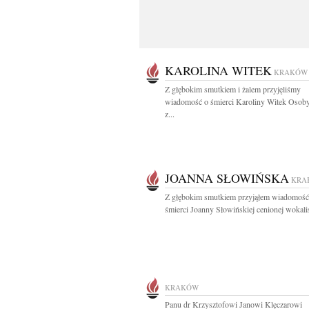
KAROLINA WITEK
KRAKÓW
Z głębokim smutkiem i żalem przyjęliśmy
wiadomość o śmierci Karoliny Witek Osoby
z...
JOANNA SŁOWIŃSKA
KRA
Z głębokim smutkiem przyjąłem wiadomość
śmierci Joanny Słowińskiej cenionej wokalist
KRAKÓW
Panu dr Krzysztofowi Janowi Klęczarowi