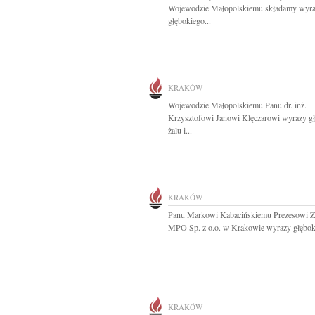
Wojewodzie Małopolskiemu składamy wyr
głębokiego...
KRAKÓW
Wojewodzie Małopolskiemu Panu dr. inż.
Krzysztofowi Janowi Klęczarowi wyrazy g
żalu i...
KRAKÓW
Panu Markowi Kabacińskiemu Prezesowi Z
MPO Sp. z o.o. w Krakowie wyrazy głęboki
KRAKÓW