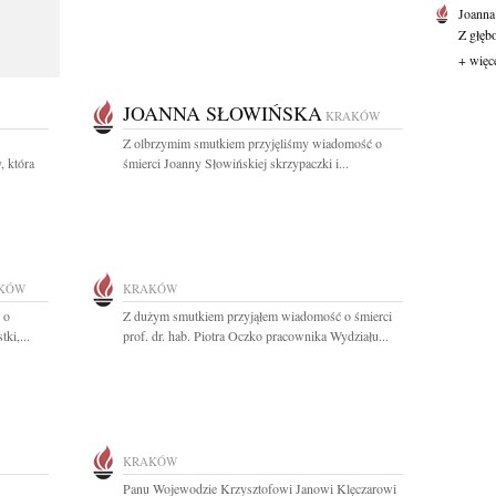
Joanna
Z głęb
+ więc
JOANNA SŁOWIŃSKA
KRAKÓW
Z olbrzymim smutkiem przyjęliśmy wiadomość o
, która
śmierci Joanny Słowińskiej skrzypaczki i...
KÓW
KRAKÓW
 o
Z dużym smutkiem przyjąłem wiadomość o śmierci
ki,...
prof. dr. hab. Piotra Oczko pracownika Wydziału...
KRAKÓW
Panu Wojewodzie Krzysztofowi Janowi Klęczarowi