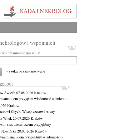
 nekrologów i wspomnień
wisko lub numer ogłoszenia:
+ szukanie zaawansowane
KROLOGI
ew Święch
07.08.2026
Kraków
m smutkiem przyjąłem wiadomość o śmierci...
.2026
Kraków
ackowi Gryzło Wiceprezesowi Areny...
na Witek
20.07.2026
Kraków
okim smutkiem i żalem przyjęliśmy...
 Słowińska
20.07.2026
Kraków
zymim smutkiem przyjęliśmy wiadomość o...