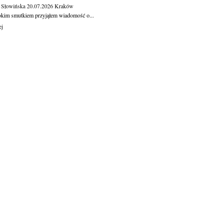
 Słowińska
20.07.2026
Kraków
okim smutkiem przyjąłem wiadomość o...
ej