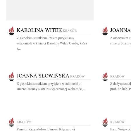
KAROLINA WITEK
JOANNA
KRAKÓW
Z głębokim smutkiem i żalem przyjęliśmy
Z olbrzymim s
wiadomość o śmierci Karoliny Witek Osoby, która
śmierci Joanny
z...
JOANNA SŁOWIŃSKA
KRAKÓW
KRAKÓW
Z głębokim smutkiem przyjąłem wiadomość o
Z dużym smutk
śmierci Joanny Słowińskiej cenionej wokalistki,...
prof. dr. hab.
KRAKÓW
KRAKÓW
Panu dr Krzysztofowi Janowi Klęczarowi
Panu Wojewodz