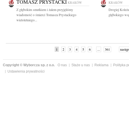
TOMASZ PRYSTACKI
KRAKÓW
KRAKÓW
Z głębokim smutkiem i żalem przyjęliśmy
Drogiej Koleża
wiadomość o śmierci Tomasza Prystackiego
głębokiego wsp
wieloletniego...
1
2
3
4
5
6
...
361
następ
Copyright © Wyborcza sp. z o.o.
O nas
Staże u nas
Reklama
Polityka 
Ustawienia prywatności