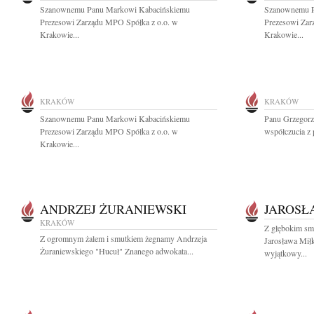
Szanownemu Panu Markowi Kabacińskiemu
Szanownemu P
Prezesowi Zarządu MPO Spółka z o.o. w
Prezesowi Zar
Krakowie...
Krakowie...
KRAKÓW
KRAKÓW
Szanownemu Panu Markowi Kabacińskiemu
Panu Grzegorz
Prezesowi Zarządu MPO Spółka z o.o. w
współczucia z
Krakowie...
ANDRZEJ ŻURANIEWSKI
JAROSŁ
KRAKÓW
Z głębokim sm
Z ogromnym żalem i smutkiem żegnamy Andrzeja
Jarosława Mił
Żuraniewskiego "Hucuł" Znanego adwokata...
wyjątkowy...