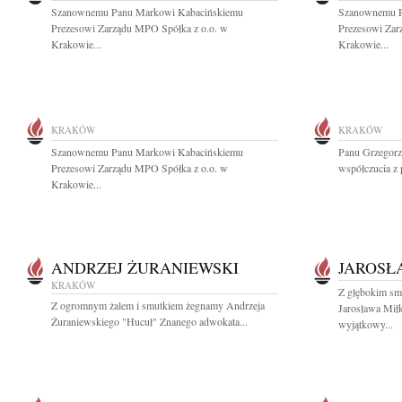
Szanownemu Panu Markowi Kabacińskiemu
Szanownemu P
Prezesowi Zarządu MPO Spółka z o.o. w
Prezesowi Zar
Krakowie...
Krakowie...
KRAKÓW
KRAKÓW
Szanownemu Panu Markowi Kabacińskiemu
Panu Grzegorz
Prezesowi Zarządu MPO Spółka z o.o. w
współczucia z
Krakowie...
ANDRZEJ ŻURANIEWSKI
JAROSŁ
KRAKÓW
Z głębokim sm
Z ogromnym żalem i smutkiem żegnamy Andrzeja
Jarosława Mił
Żuraniewskiego "Hucuł" Znanego adwokata...
wyjątkowy...