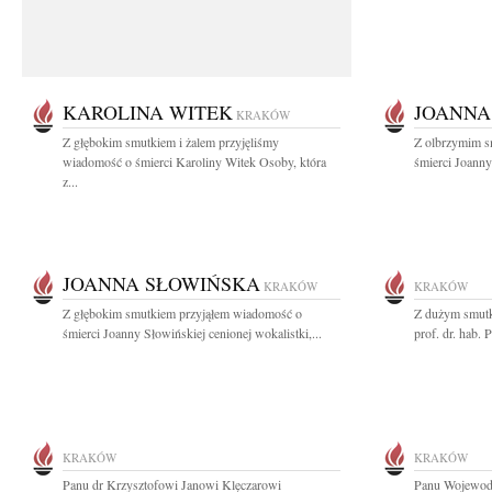
KAROLINA WITEK
JOANNA
KRAKÓW
Z głębokim smutkiem i żalem przyjęliśmy
Z olbrzymim s
wiadomość o śmierci Karoliny Witek Osoby, która
śmierci Joanny
z...
JOANNA SŁOWIŃSKA
KRAKÓW
KRAKÓW
Z głębokim smutkiem przyjąłem wiadomość o
Z dużym smutk
śmierci Joanny Słowińskiej cenionej wokalistki,...
prof. dr. hab.
KRAKÓW
KRAKÓW
Panu dr Krzysztofowi Janowi Klęczarowi
Panu Wojewodz