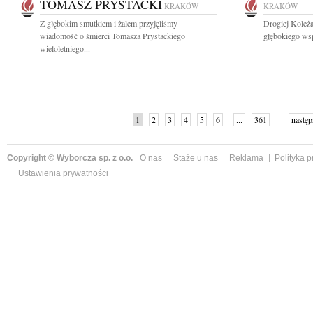
TOMASZ PRYSTACKI
KRAKÓW
KRAKÓW
Z głębokim smutkiem i żalem przyjęliśmy
Drogiej Koleża
wiadomość o śmierci Tomasza Prystackiego
głębokiego wsp
wieloletniego...
1
2
3
4
5
6
...
361
następ
Copyright © Wyborcza sp. z o.o.
O nas
Staże u nas
Reklama
Polityka 
Ustawienia prywatności