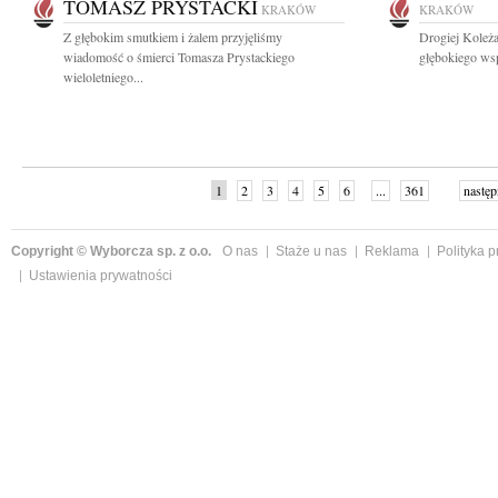
TOMASZ PRYSTACKI
KRAKÓW
KRAKÓW
Z głębokim smutkiem i żalem przyjęliśmy
Drogiej Koleża
wiadomość o śmierci Tomasza Prystackiego
głębokiego wsp
wieloletniego...
1
2
3
4
5
6
...
361
następ
Copyright © Wyborcza sp. z o.o.
O nas
Staże u nas
Reklama
Polityka 
Ustawienia prywatności