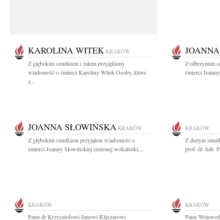
KAROLINA WITEK
JOANNA
KRAKÓW
Z głębokim smutkiem i żalem przyjęliśmy
Z olbrzymim s
wiadomość o śmierci Karoliny Witek Osoby, która
śmierci Joanny
z...
JOANNA SŁOWIŃSKA
KRAKÓW
KRAKÓW
Z głębokim smutkiem przyjąłem wiadomość o
Z dużym smutk
śmierci Joanny Słowińskiej cenionej wokalistki,...
prof. dr. hab.
KRAKÓW
KRAKÓW
Panu dr Krzysztofowi Janowi Klęczarowi
Panu Wojewodz