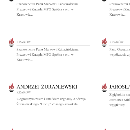
Szanownemu Panu Markowi Kabacińskiemu
Szanownemu P
Prezesowi Zarządu MPO Spółka z o.o. w
Prezesowi Zar
Krakowie...
Krakowie...
KRAKÓW
KRAKÓW
Szanownemu Panu Markowi Kabacińskiemu
Panu Grzegorz
Prezesowi Zarządu MPO Spółka z o.o. w
współczucia z
Krakowie...
ANDRZEJ ŻURANIEWSKI
JAROSŁ
KRAKÓW
Z głębokim sm
Z ogromnym żalem i smutkiem żegnamy Andrzeja
Jarosława Mił
Żuraniewskiego "Hucuł" Znanego adwokata...
wyjątkowy...