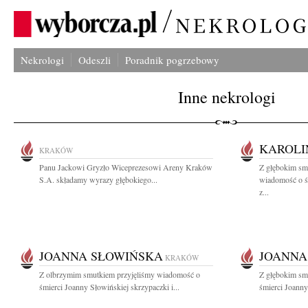
Nekrologi
Odeszli
Poradnik pogrzebowy
Inne nekrologi
KAROLI
KRAKÓW
Panu Jackowi Gryzło Wiceprezesowi Areny Kraków
Z głębokim smu
S.A. składamy wyrazy głębokiego...
wiadomość o ś
z...
JOANNA SŁOWIŃSKA
JOANNA
KRAKÓW
Z olbrzymim smutkiem przyjęliśmy wiadomość o
Z głębokim sm
śmierci Joanny Słowińskiej skrzypaczki i...
śmierci Joanny 