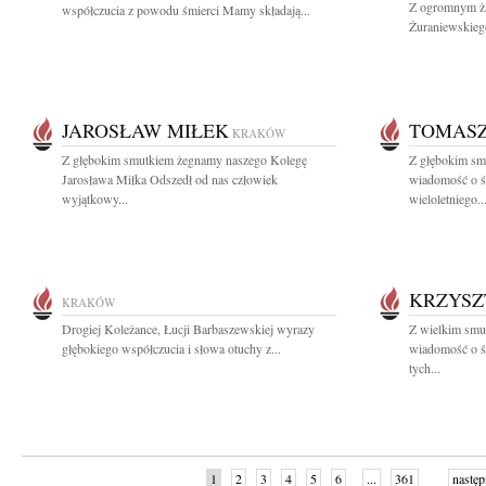
Z ogromnym ża
współczucia z powodu śmierci Mamy składają...
Żuraniewskieg
JAROSŁAW MIŁEK
TOMASZ
KRAKÓW
Z głębokim smutkiem żegnamy naszego Kolegę
Z głębokim smu
Jarosława Miłka Odszedł od nas człowiek
wiadomość o ś
wyjątkowy...
wieloletniego..
KRZYSZ
KRAKÓW
Drogiej Koleżance, Łucji Barbaszewskiej wyrazy
Z wielkim smu
głębokiego współczucia i słowa otuchy z...
wiadomość o ś
tych...
1
2
3
4
5
6
...
361
następ