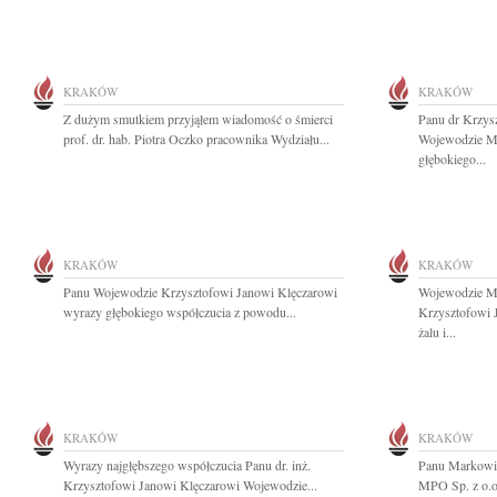
KRAKÓW
KRAKÓW
Z dużym smutkiem przyjąłem wiadomość o śmierci
Panu dr Krzys
prof. dr. hab. Piotra Oczko pracownika Wydziału...
Wojewodzie M
głębokiego...
KRAKÓW
KRAKÓW
Panu Wojewodzie Krzysztofowi Janowi Klęczarowi
Wojewodzie Ma
wyrazy głębokiego współczucia z powodu...
Krzysztofowi 
żalu i...
KRAKÓW
KRAKÓW
Wyrazy najgłębszego współczucia Panu dr. inż.
Panu Markowi 
Krzysztofowi Janowi Klęczarowi Wojewodzie...
MPO Sp. z o.o