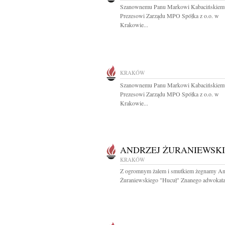
Szanownemu Panu Markowi Kabacińskiem
Prezesowi Zarządu MPO Spółka z o.o. w
Krakowie...
KRAKÓW
Szanownemu Panu Markowi Kabacińskiem
Prezesowi Zarządu MPO Spółka z o.o. w
Krakowie...
ANDRZEJ ŻURANIEWSKI
KRAKÓW
Z ogromnym żalem i smutkiem żegnamy An
Żuraniewskiego "Hucuł" Znanego adwokata.