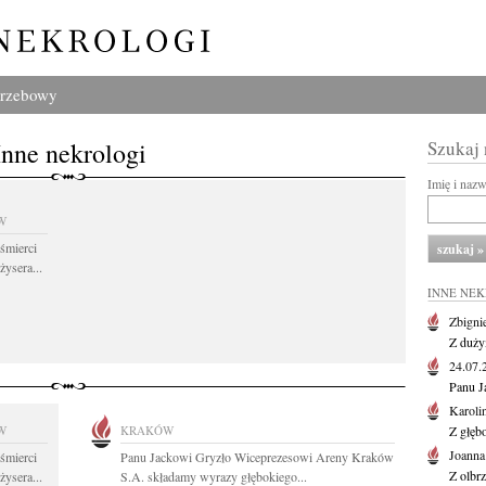
grzebowy
Inne nekrologi
Szukaj
Imię i naz
W
śmierci
żysera...
INNE NE
Zbigni
Z duży
24.07
Panu J
Karoli
W
KRAKÓW
Z głęb
Joanna
śmierci
Panu Jackowi Gryzło Wiceprezesowi Areny Kraków
Z olbr
żysera...
S.A. składamy wyrazy głębokiego...