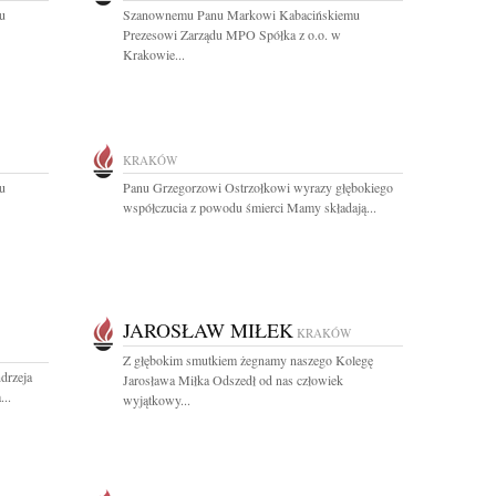
u
Szanownemu Panu Markowi Kabacińskiemu
Prezesowi Zarządu MPO Spółka z o.o. w
Krakowie...
KRAKÓW
u
Panu Grzegorzowi Ostrzołkowi wyrazy głębokiego
współczucia z powodu śmierci Mamy składają...
JAROSŁAW MIŁEK
KRAKÓW
Z głębokim smutkiem żegnamy naszego Kolegę
drzeja
Jarosława Miłka Odszedł od nas człowiek
..
wyjątkowy...