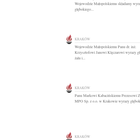
Wojewodzie Małopolskiemu składamy wyr
głębokiego...
KRAKÓW
Wojewodzie Małopolskiemu Panu dr. inż.
Krzysztofowi Janowi Klęczarowi wyrazy g
żalu i...
KRAKÓW
Panu Markowi Kabacińskiemu Prezesowi Z
MPO Sp. z o.o. w Krakowie wyrazy głęboki
KRAKÓW