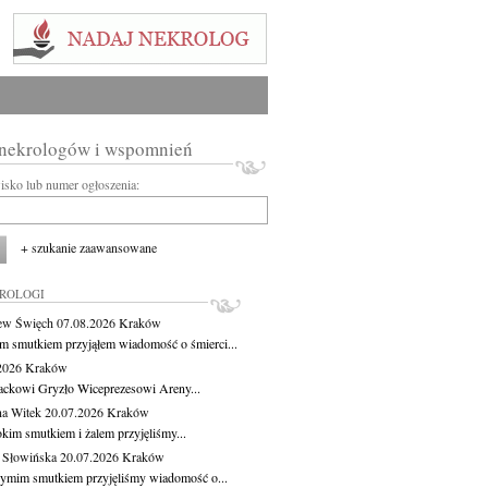
 nekrologów i wspomnień
wisko lub numer ogłoszenia:
+ szukanie zaawansowane
KROLOGI
ew Święch
07.08.2026
Kraków
m smutkiem przyjąłem wiadomość o śmierci...
.2026
Kraków
ackowi Gryzło Wiceprezesowi Areny...
na Witek
20.07.2026
Kraków
okim smutkiem i żalem przyjęliśmy...
 Słowińska
20.07.2026
Kraków
zymim smutkiem przyjęliśmy wiadomość o...