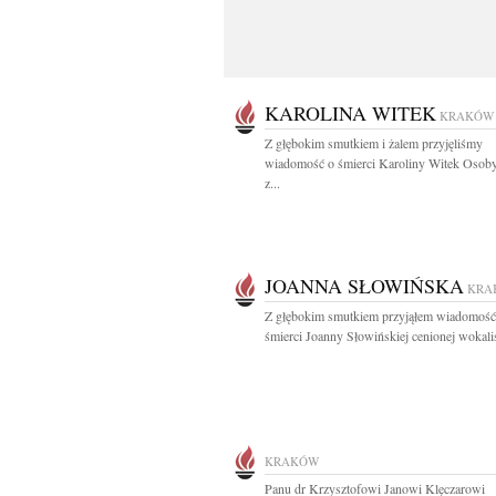
KAROLINA WITEK
KRAKÓW
Z głębokim smutkiem i żalem przyjęliśmy
wiadomość o śmierci Karoliny Witek Osoby
z...
JOANNA SŁOWIŃSKA
KRA
Z głębokim smutkiem przyjąłem wiadomość
śmierci Joanny Słowińskiej cenionej wokalist
KRAKÓW
Panu dr Krzysztofowi Janowi Klęczarowi