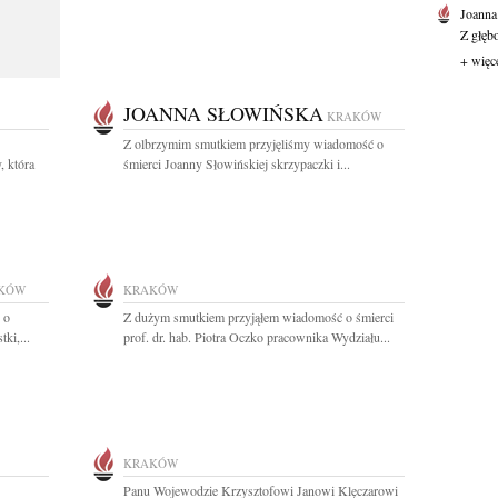
Joanna
Z głęb
+ więc
JOANNA SŁOWIŃSKA
KRAKÓW
Z olbrzymim smutkiem przyjęliśmy wiadomość o
, która
śmierci Joanny Słowińskiej skrzypaczki i...
KÓW
KRAKÓW
 o
Z dużym smutkiem przyjąłem wiadomość o śmierci
ki,...
prof. dr. hab. Piotra Oczko pracownika Wydziału...
KRAKÓW
Panu Wojewodzie Krzysztofowi Janowi Klęczarowi