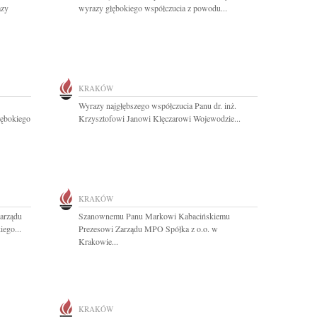
azy
wyrazy głębokiego współczucia z powodu...
KRAKÓW
Wyrazy najgłębszego współczucia Panu dr. inż.
łębokiego
Krzysztofowi Janowi Klęczarowi Wojewodzie...
KRAKÓW
arządu
Szanownemu Panu Markowi Kabacińskiemu
ego...
Prezesowi Zarządu MPO Spółka z o.o. w
Krakowie...
KRAKÓW