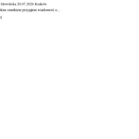
 Słowińska
20.07.2026
Kraków
okim smutkiem przyjąłem wiadomość o...
ej