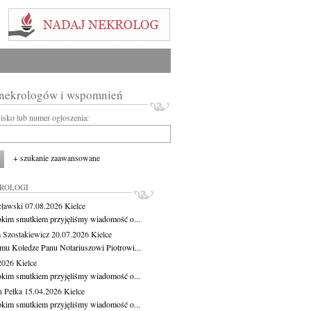
 nekrologów i wspomnień
wisko lub numer ogłoszenia:
+ szukanie zaawansowane
KROLOGI
cławski
07.08.2026
Kielce
okim smutkiem przyjęliśmy wiadomość o...
 Szostakiewicz
20.07.2026
Kielce
mu Koledze Panu Notariuszowi Piotrowi...
.2026
Kielce
okim smutkiem przyjęliśmy wiadomość o...
 Pełka
15.04.2026
Kielce
okim smutkiem przyjęliśmy wiadomość o...