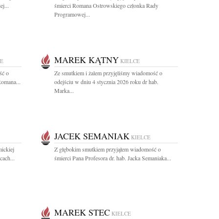
j...
śmierci Romana Ostrowskiego członka Rady
Programowej...
MAREK KĄTNY
CE
KIELCE
ść o
Ze smutkiem i żalem przyjęliśmy wiadomość o
Romana...
odejściu w dniu 4 stycznia 2026 roku dr hab.
Marka...
JACEK SEMANIAK
KIELCE
ickiej
Z głębokim smutkiem przyjąłem wiadomość o
ach...
śmierci Pana Profesora dr. hab. Jacka Semaniaka...
MAREK STEC
KIELCE