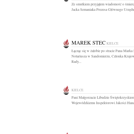
Ze smutkiem przyjąłem wiadomość o śmierci
Jacka Semaniaka Prezesa Głównego Urzędu.
MAREK STEC
KIELCE
Łącząc się w żałobie po stracie Pana Marka 
Notariusza w Sandomierzu, Członka Krajo
Rady...
KIELCE
Pani Małgorzacie Libudzie Świętokrzyskie
Wojewódzkiemu Inspektorowi Jakości Hand