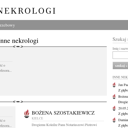
grzebowy
Inne nekrologi
Szukaj
Imię i naz
ść o
fesora...
INNE NE
Jan Pa
Z głęb
Bożena
Drogie
20.05
BOŻENA SZOSTAKIEWICZ
Z głęb
KIELCE
Damian
ść o
Drogiemu Koledze Panu Notariuszowi Piotrowi
Z głęb
fesora...