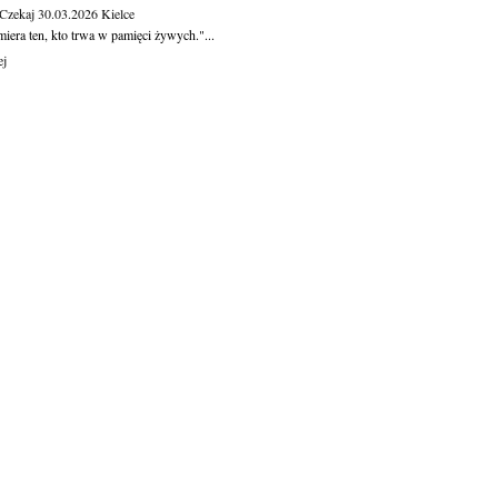
 Czekaj
30.03.2026
Kielce
iera ten, kto trwa w pamięci żywych."...
ej