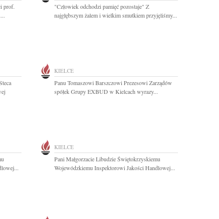
 prof.
"Człowiek odchodzi pamięć pozostaje" Z
..
najgłębszym żalem i wielkim smutkiem przyjęliśmy...
KIELCE
Steca
Panu Tomaszowi Barszczowi Prezesowi Zarządów
wej
spółek Grupy EXBUD w Kielcach wyrazy...
KIELCE
mu
Pani Małgorzacie Libudzie Świętokrzyskiemu
lowej...
Wojewódzkiemu Inspektorowi Jakości Handlowej...