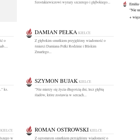
Szostakiewiczowi wyrazy szczerego i głębokiego...
Emilia
"Nie um
+ więc
DAMIAN PEŁKA
KIELCE
ść o
Z głębokim smutkiem przyjęliśmy wiadomość o
ab....
śmierci Damiana Pełki Rodzinie i Bliskim
Zmarłego...
SZYMON BUJAK
KIELCE
." ks.
"Nie mierzy się życia długością dni, lecz głębią
śladów, które zostawia w sercach...
ROMAN OSTROWSKI
KIELCE
KIELCE
ższego w
Z ogromnym smutkiem przyjęliśmy wiadomość o