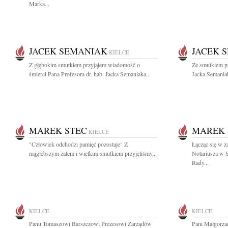
Marka...
JACEK SEMANIAK
JACEK 
KIELCE
Z głębokim smutkiem przyjąłem wiadomość o
Ze smutkiem p
śmierci Pana Profesora dr. hab. Jacka Semaniaka...
Jacka Semania
MAREK STEC
MAREK 
KIELCE
"Człowiek odchodzi pamięć pozostaje" Z
Łącząc się w ż
najgłębszym żalem i wielkim smutkiem przyjęliśmy...
Notariusza w 
Rady...
KIELCE
KIELCE
Panu Tomaszowi Barszczowi Prezesowi Zarządów
Pani Małgorza