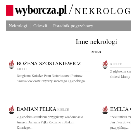
Nekrologi
Odeszli
Poradnik pogrzebowy
Inne nekrologi
BOŻENA SZOSTAKIEWICZ
KIELCE
KIELCE
Z głębokim sm
Drogiemu Koledze Panu Notariuszowi Piotrowi
śmierci Mamy n
Szostakiewiczowi wyrazy szczerego i głębokiego...
DAMIAN PEŁKA
EMILIA
KIELCE
Z głębokim smutkiem przyjęliśmy wiadomość o
"Nie umiera te
śmierci Damiana Pełki Rodzinie i Bliskim
Jan Twardows
Zmarłego...
przyjęliśmy...