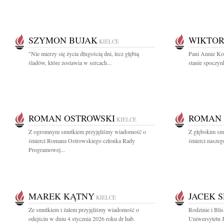
SZYMON BUJAK
WIKTOR
KIELCE
"Nie mierzy się życia długością dni, lecz głębią
Pani Annie Ko
śladów, które zostawia w sercach...
stanie spoczynk
ROMAN OSTROWSKI
ROMAN 
KIELCE
Z ogromnym smutkiem przyjęliśmy wiadomość o
Z głębokim sm
śmierci Romana Ostrowskiego członka Rady
śmierci naszeg
Programowej...
MAREK KĄTNY
JACEK 
KIELCE
Ze smutkiem i żalem przyjęliśmy wiadomość o
Rodzinie i Bli
odejściu w dniu 4 stycznia 2026 roku dr hab.
Uniwersytetu 