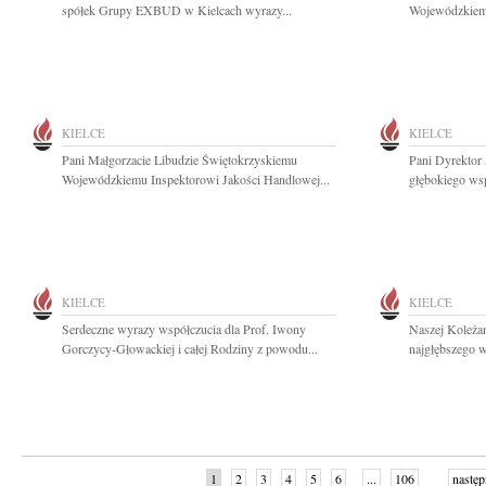
spółek Grupy EXBUD w Kielcach wyrazy...
Wojewódzkiemu
KIELCE
KIELCE
Pani Małgorzacie Libudzie Świętokrzyskiemu
Pani Dyrektor
Wojewódzkiemu Inspektorowi Jakości Handlowej...
głębokiego wsp
KIELCE
KIELCE
Serdeczne wyrazy współczucia dla Prof. Iwony
Naszej Koleża
Gorczycy-Głowackiej i całej Rodziny z powodu...
najgłębszego w
1
2
3
4
5
6
...
106
następ