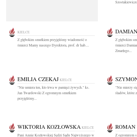
Szostakiewiczo
DAMIAN
KIELCE
Z głębokim smutkiem przyjęliśmy wiadomość o
Z głębokim sm
śmierci Mamy naszego Dyrektora, prof. dr hab....
śmierci Damian
Zmarłego...
EMILIA CZEKAJ
SZYMON
KIELCE
"Nie umiera ten, kto trwa w pamięci żywych." ks.
"Nie mierzy się
Jan Twardowski Z ogromnym smutkiem
śladów, które 
przyjęliśmy...
WIKTORIA KOZŁOWSKA
ROMAN 
KIELCE
Pani Annie Kozłowskiej Sędzi Sądu Najwyższego w
Z ogromnym s