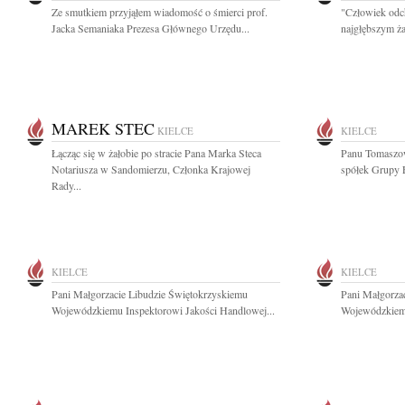
Ze smutkiem przyjąłem wiadomość o śmierci prof.
"Człowiek odc
Jacka Semaniaka Prezesa Głównego Urzędu...
najgłębszym ża
MAREK STEC
KIELCE
KIELCE
Łącząc się w żałobie po stracie Pana Marka Steca
Panu Tomaszo
Notariusza w Sandomierzu, Członka Krajowej
spółek Grupy 
Rady...
KIELCE
KIELCE
Pani Małgorzacie Libudzie Świętokrzyskiemu
Pani Małgorza
Wojewódzkiemu Inspektorowi Jakości Handlowej...
Wojewódzkiemu