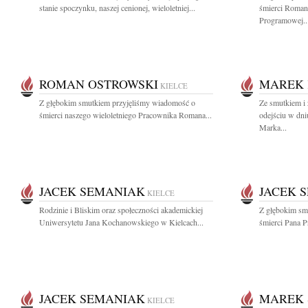
stanie spoczynku, naszej cenionej, wieloletniej...
śmierci Roman
Programowej..
ROMAN OSTROWSKI
MAREK
KIELCE
Z głębokim smutkiem przyjęliśmy wiadomość o
Ze smutkiem i
śmierci naszego wieloletniego Pracownika Romana...
odejściu w dni
Marka...
JACEK SEMANIAK
JACEK 
KIELCE
Rodzinie i Bliskim oraz społeczności akademickiej
Z głębokim sm
Uniwersytetu Jana Kochanowskiego w Kielcach...
śmierci Pana P
JACEK SEMANIAK
MAREK 
KIELCE