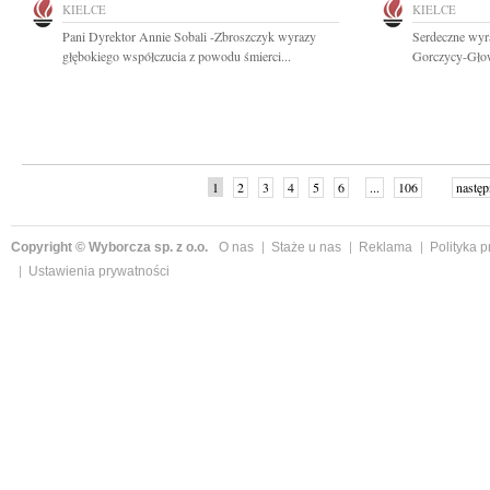
KIELCE
KIELCE
Pani Dyrektor Annie Sobali -Zbroszczyk wyrazy
Serdeczne wyr
głębokiego współczucia z powodu śmierci...
Gorczycy-Głowa
1
2
3
4
5
6
...
106
następ
Copyright © Wyborcza sp. z o.o.
O nas
Staże u nas
Reklama
Polityka 
Ustawienia prywatności