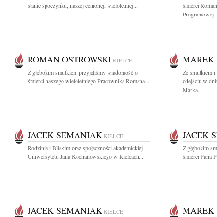
stanie spoczynku, naszej cenionej, wieloletniej...
śmierci Roman
Programowej..
ROMAN OSTROWSKI
MAREK
KIELCE
Z głębokim smutkiem przyjęliśmy wiadomość o
Ze smutkiem i
śmierci naszego wieloletniego Pracownika Romana...
odejściu w dni
Marka...
JACEK SEMANIAK
JACEK 
KIELCE
Rodzinie i Bliskim oraz społeczności akademickiej
Z głębokim sm
Uniwersytetu Jana Kochanowskiego w Kielcach...
śmierci Pana P
JACEK SEMANIAK
MAREK 
KIELCE