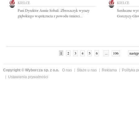
KIELCE
KIELCE
Pani Dyrektor Annie Sobali -Zbroszczyk wyrazy
Serdeczne wyr
głębokiego współczucia z powodu śmierci...
Gorczycy-Głowa
1
2
3
4
5
6
...
106
następ
Copyright © Wyborcza sp. z o.o.
O nas
Staże u nas
Reklama
Polityka 
Ustawienia prywatności