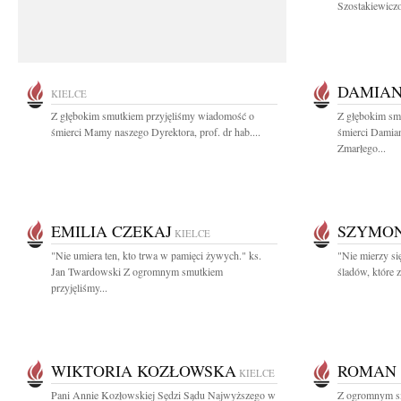
Szostakiewiczo
DAMIAN
KIELCE
Z głębokim smutkiem przyjęliśmy wiadomość o
Z głębokim sm
śmierci Mamy naszego Dyrektora, prof. dr hab....
śmierci Damian
Zmarłego...
EMILIA CZEKAJ
SZYMON
KIELCE
"Nie umiera ten, kto trwa w pamięci żywych." ks.
"Nie mierzy się
Jan Twardowski Z ogromnym smutkiem
śladów, które 
przyjęliśmy...
WIKTORIA KOZŁOWSKA
ROMAN 
KIELCE
Pani Annie Kozłowskiej Sędzi Sądu Najwyższego w
Z ogromnym s