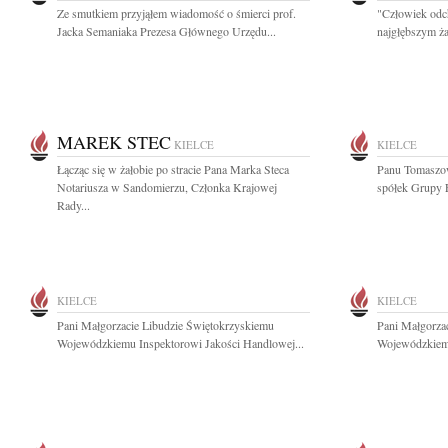
Ze smutkiem przyjąłem wiadomość o śmierci prof.
"Człowiek odc
Jacka Semaniaka Prezesa Głównego Urzędu...
najgłębszym ża
MAREK STEC
KIELCE
KIELCE
Łącząc się w żałobie po stracie Pana Marka Steca
Panu Tomaszo
Notariusza w Sandomierzu, Członka Krajowej
spółek Grupy 
Rady...
KIELCE
KIELCE
Pani Małgorzacie Libudzie Świętokrzyskiemu
Pani Małgorza
Wojewódzkiemu Inspektorowi Jakości Handlowej...
Wojewódzkiemu