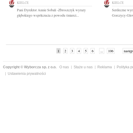
KIELCE
KIELCE
Pani Dyrektor Annie Sobali -Zbroszczyk wyrazy
Serdeczne wyr
głębokiego współczucia z powodu śmierci...
Gorczycy-Głowa
1
2
3
4
5
6
...
106
następ
Copyright © Wyborcza sp. z o.o.
O nas
Staże u nas
Reklama
Polityka 
Ustawienia prywatności