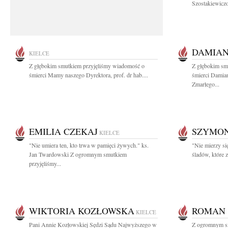
Szostakiewiczo
DAMIAN
KIELCE
Z głębokim smutkiem przyjęliśmy wiadomość o
Z głębokim sm
śmierci Mamy naszego Dyrektora, prof. dr hab....
śmierci Damian
Zmarłego...
EMILIA CZEKAJ
SZYMON
KIELCE
"Nie umiera ten, kto trwa w pamięci żywych." ks.
"Nie mierzy się
Jan Twardowski Z ogromnym smutkiem
śladów, które 
przyjęliśmy...
WIKTORIA KOZŁOWSKA
ROMAN 
KIELCE
Pani Annie Kozłowskiej Sędzi Sądu Najwyższego w
Z ogromnym s