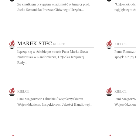
Ze smutkiem przyjąłem wiadomość o śmierci prof.
"Człowiek odc
Jacka Semaniaka Prezesa Głównego Urzędu...
najgłębszym ża
MAREK STEC
KIELCE
KIELCE
Łącząc się w żałobie po stracie Pana Marka Steca
Panu Tomaszo
Notariusza w Sandomierzu, Członka Krajowej
spółek Grupy 
Rady...
KIELCE
KIELCE
Pani Małgorzacie Libudzie Świętokrzyskiemu
Pani Małgorza
Wojewódzkiemu Inspektorowi Jakości Handlowej...
Wojewódzkiemu