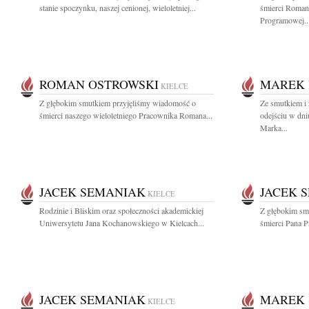
stanie spoczynku, naszej cenionej, wieloletniej...
śmierci Roman
Programowej..
ROMAN OSTROWSKI
MAREK
KIELCE
Z głębokim smutkiem przyjęliśmy wiadomość o
Ze smutkiem i
śmierci naszego wieloletniego Pracownika Romana...
odejściu w dni
Marka...
JACEK SEMANIAK
JACEK 
KIELCE
Rodzinie i Bliskim oraz społeczności akademickiej
Z głębokim sm
Uniwersytetu Jana Kochanowskiego w Kielcach...
śmierci Pana P
JACEK SEMANIAK
MAREK 
KIELCE