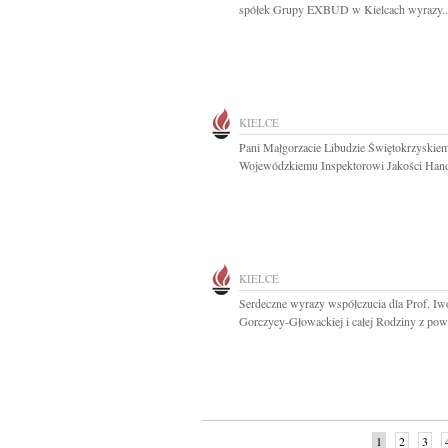
spółek Grupy EXBUD w Kielcach wyrazy..
KIELCE
Pani Małgorzacie Libudzie Świętokrzyskie
Wojewódzkiemu Inspektorowi Jakości Hand
KIELCE
Serdeczne wyrazy współczucia dla Prof. I
Gorczycy-Głowackiej i całej Rodziny z pow
1
2
3