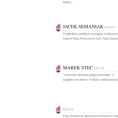
Marka...
JACEK SEMANIAK
KIELCE
Z głębokim smutkiem przyjąłem wiadomość
śmierci Pana Profesora dr. hab. Jacka Seman
MAREK STEC
KIELCE
"Człowiek odchodzi pamięć pozostaje" Z
najgłębszym żalem i wielkim smutkiem przyj
KIELCE
Panu Tomaszowi Barszczowi Prezesowi Za