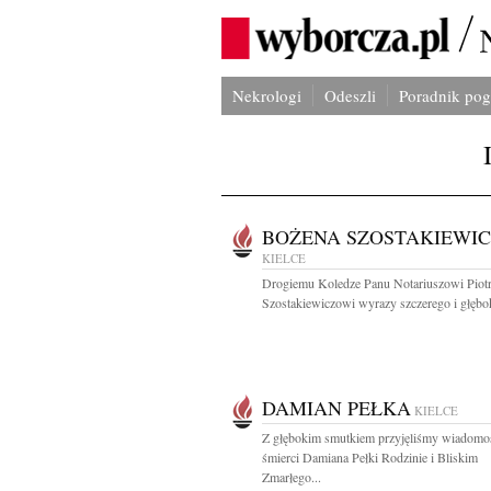
Nekrologi
Odeszli
Poradnik po
BOŻENA SZOSTAKIEWIC
KIELCE
Drogiemu Koledze Panu Notariuszowi Piot
Szostakiewiczowi wyrazy szczerego i głębok
DAMIAN PEŁKA
KIELCE
Z głębokim smutkiem przyjęliśmy wiadomo
śmierci Damiana Pełki Rodzinie i Bliskim
Zmarłego...