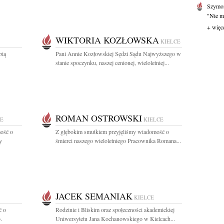
Szymo
"Nie mi
+ więc
WIKTORIA KOZŁOWSKA
KIELCE
bią
Pani Annie Kozłowskiej Sędzi Sądu Najwyższego w
stanie spoczynku, naszej cenionej, wieloletniej...
ROMAN OSTROWSKI
CE
KIELCE
ość o
Z głębokim smutkiem przyjęliśmy wiadomość o
y
śmierci naszego wieloletniego Pracownika Romana...
JACEK SEMANIAK
KIELCE
ć o
Rodzinie i Bliskim oraz społeczności akademickiej
.
Uniwersytetu Jana Kochanowskiego w Kielcach...