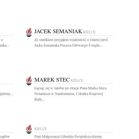
JACEK SEMANIAK
KIELCE
 o
Ze smutkiem przyjąłem wiadomość o śmierci prof.
iaka...
Jacka Semaniaka Prezesa Głównego Urzędu...
MAREK STEC
KIELCE
Łącząc się w żałobie po stracie Pana Marka Steca
ęliśmy...
Notariusza w Sandomierzu, Członka Krajowej
Rady...
KIELCE
rządów
Pani Małgorzacie Libudzie Świętokrzyskiemu