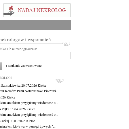
 nekrologów i wspomnień
wisko lub numer ogłoszenia:
+ szukanie zaawansowane
KROLOGI
 Szostakiewicz
20.07.2026
Kielce
mu Koledze Panu Notariuszowi Piotrowi...
.2026
Kielce
okim smutkiem przyjęliśmy wiadomość o...
 Pełka
15.04.2026
Kielce
okim smutkiem przyjęliśmy wiadomość o...
 Czekaj
30.03.2026
Kielce
iera ten, kto trwa w pamięci żywych."...