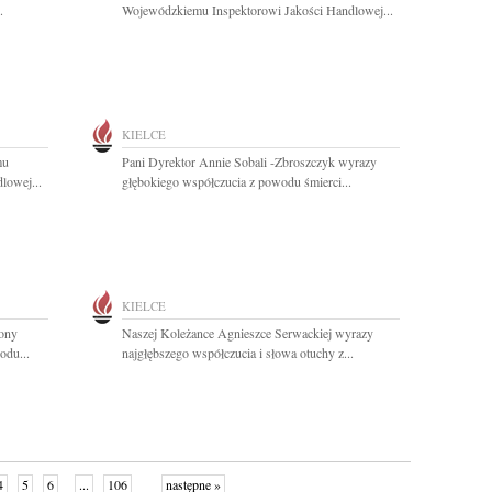
.
Wojewódzkiemu Inspektorowi Jakości Handlowej...
KIELCE
mu
Pani Dyrektor Annie Sobali -Zbroszczyk wyrazy
lowej...
głębokiego współczucia z powodu śmierci...
KIELCE
wony
Naszej Koleżance Agnieszce Serwackiej wyrazy
odu...
najgłębszego współczucia i słowa otuchy z...
4
5
6
...
106
następne »