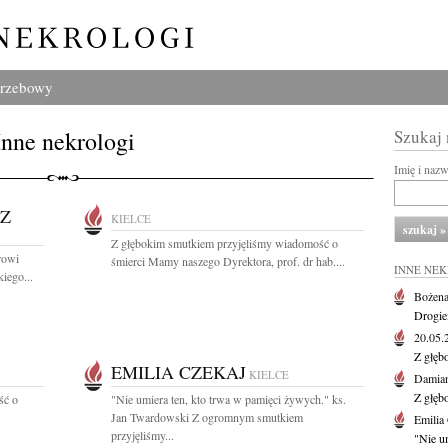
grzebowy
Inne nekrologi
Szukaj
Imię i naz
Z
KIELCE
Z głębokim smutkiem przyjęliśmy wiadomość o
rowi
śmierci Mamy naszego Dyrektora, prof. dr hab....
INNE NE
iego...
Bożena
Drogie
20.05
Z głęb
EMILIA CZEKAJ
KIELCE
Damian
Z głęb
ść o
"Nie umiera ten, kto trwa w pamięci żywych." ks.
Jan Twardowski Z ogromnym smutkiem
Emilia
przyjęliśmy...
"Nie um