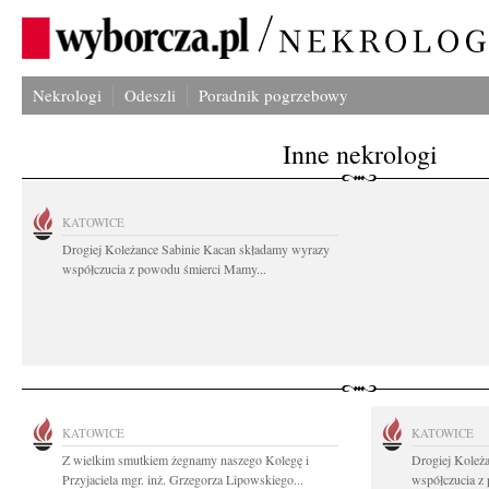
Nekrologi
Odeszli
Poradnik pogrzebowy
Inne nekrologi
KATOWICE
Drogiej Koleżance Sabinie Kacan składamy wyrazy
współczucia z powodu śmierci Mamy...
KATOWICE
KATOWICE
Z wielkim smutkiem żegnamy naszego Kolegę i
Drogiej Koleż
Przyjaciela mgr. inż. Grzegorza Lipowskiego...
współczucia z