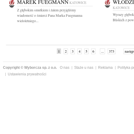
MAREK FUEGMANN
WŁODZI
KATOWICE
KATOWICE
Z głębokim smutkiem i żalem przyjęliśmy
Wyrazy głęboki
wiadomość o śmierci Pana Marka Fuegmanna
Bliskich z pow
wieloletniego...
1
2
3
4
5
6
...
373
następ
Copyright © Wyborcza sp. z o.o.
O nas
Staże u nas
Reklama
Polityka 
Ustawienia prywatności