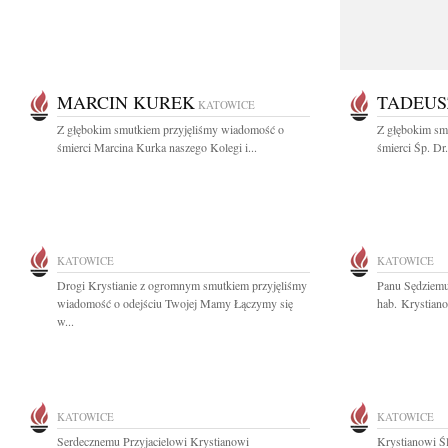
MARCIN KUREK
TADEUS
KATOWICE
Z głębokim smutkiem przyjęliśmy wiadomość o
Z głębokim sm
śmierci Marcina Kurka naszego Kolegi i...
śmierci Śp. Dr
KATOWICE
KATOWICE
Drogi Krystianie z ogromnym smutkiem przyjęliśmy
Panu Sędziemu
wiadomość o odejściu Twojej Mamy Łączymy się
hab. Krystiano
w...
KATOWICE
KATOWICE
Serdecznemu Przyjacielowi Krystianowi
Krystianowi Ś