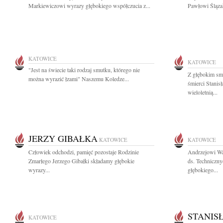
Markiewiczowi wyrazy głębokiego współczucia z...
Pawłowi Śląza
KATOWICE
KATOWICE
"Jest na świecie taki rodzaj smutku, którego nie
Z głębokim sm
można wyrazić łzami" Naszemu Koledze...
śmierci Stani
wieloletnią...
JERZY GIBAŁKA
KATOWICE
KATOWICE
Człowiek odchodzi, pamięć pozostaje Rodzinie
Andrzejowi Wa
Zmarłego Jerzego Gibałki składamy głębokie
ds. Techniczny
wyrazy...
głębokiego...
STANIS
KATOWICE