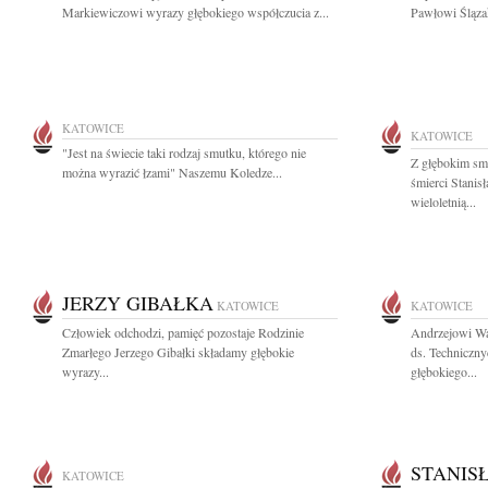
Markiewiczowi wyrazy głębokiego współczucia z...
Pawłowi Śląza
KATOWICE
KATOWICE
"Jest na świecie taki rodzaj smutku, którego nie
Z głębokim sm
można wyrazić łzami" Naszemu Koledze...
śmierci Stani
wieloletnią...
JERZY GIBAŁKA
KATOWICE
KATOWICE
Człowiek odchodzi, pamięć pozostaje Rodzinie
Andrzejowi Wa
Zmarłego Jerzego Gibałki składamy głębokie
ds. Techniczny
wyrazy...
głębokiego...
STANIS
KATOWICE