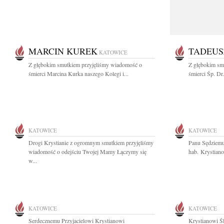
MARCIN KUREK
TADEUS
KATOWICE
Z głębokim smutkiem przyjęliśmy wiadomość o
Z głębokim sm
śmierci Marcina Kurka naszego Kolegi i...
śmierci Śp. Dr
KATOWICE
KATOWICE
Drogi Krystianie z ogromnym smutkiem przyjęliśmy
Panu Sędziemu
wiadomość o odejściu Twojej Mamy Łączymy się
hab. Krystiano
w...
KATOWICE
KATOWICE
Serdecznemu Przyjacielowi Krystianowi
Krystianowi Ś