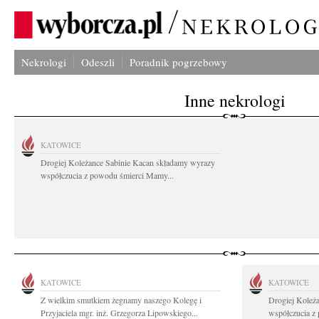
Nekrologi
Odeszli
Poradnik pogrzebowy
Inne nekrologi
KATOWICE
Drogiej Koleżance Sabinie Kacan składamy wyrazy
współczucia z powodu śmierci Mamy...
KATOWICE
KATOWICE
Z wielkim smutkiem żegnamy naszego Kolegę i
Drogiej Koleż
Przyjaciela mgr. inż. Grzegorza Lipowskiego...
współczucia z