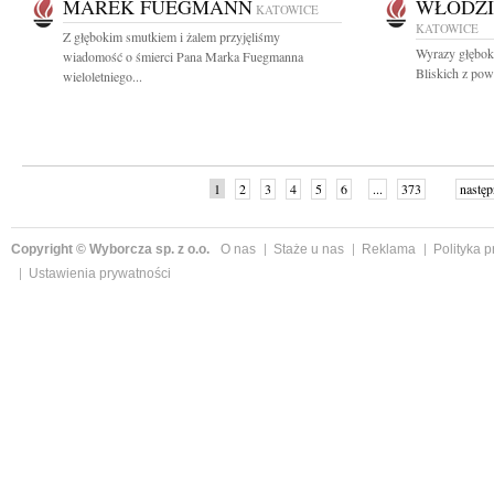
MAREK FUEGMANN
WŁODZI
KATOWICE
KATOWICE
Z głębokim smutkiem i żalem przyjęliśmy
Wyrazy głęboki
wiadomość o śmierci Pana Marka Fuegmanna
Bliskich z pow
wieloletniego...
1
2
3
4
5
6
...
373
następ
Copyright © Wyborcza sp. z o.o.
O nas
Staże u nas
Reklama
Polityka 
Ustawienia prywatności