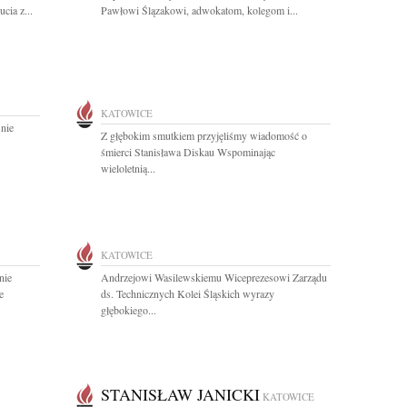
cia z...
Pawłowi Ślązakowi, adwokatom, kolegom i...
KATOWICE
 nie
Z głębokim smutkiem przyjęliśmy wiadomość o
śmierci Stanisława Diskau Wspominając
wieloletnią...
KATOWICE
nie
Andrzejowi Wasilewskiemu Wiceprezesowi Zarządu
e
ds. Technicznych Kolei Śląskich wyrazy
głębokiego...
STANISŁAW JANICKI
KATOWICE