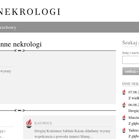
grzebowy
Inne nekrologi
Szukaj
Imię i naz
 wyrazy
INNE NE
07.08
Z wiel
06.08
Drogie
Marcin
KATOWICE
Z głęb
Tadeus
gę i
Drogiej Koleżance Sabinie Kacan składamy wyrazy
Z głęb
...
współczucia z powodu śmierci Mamy...