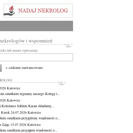
 nekrologów i wspomnień
wisko lub numer ogłoszenia:
+ szukanie zaawansowane
KROLOGI
.2026
Katowice
kim smutkiem żegnamy naszego Kolegę i...
.2026
Katowice
j Koleżance Sabinie Kacan składamy...
 Kurek
24.07.2026
Katowice
okim smutkiem przyjęliśmy wiadomość o...
z Zając
15.07.2026
Katowice
okim smutkiem przyjąłem wiadomość o...