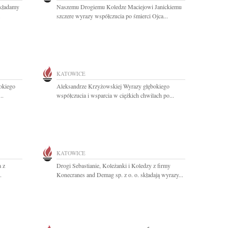
składamy
Naszemu Drogiemu Koledze Maciejowi Janickiemu
.
szczere wyrazy współczucia po śmierci Ojca...
KATOWICE
okiego
Aleksandrze Krzyżowskiej Wyrazy głębokiego
..
współczucia i wsparcia w ciężkich chwilach po...
KATOWICE
 z
Drogi Sebastianie, Koleżanki i Koledzy z firmy
.
Konecranes and Demag sp. z o. o. składają wyrazy...