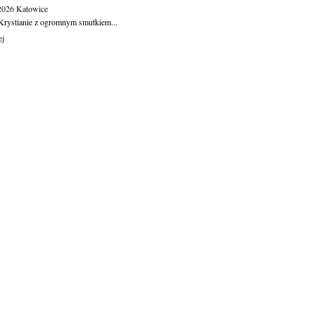
.2026
Katowice
Krystianie z ogromnym smutkiem...
ej