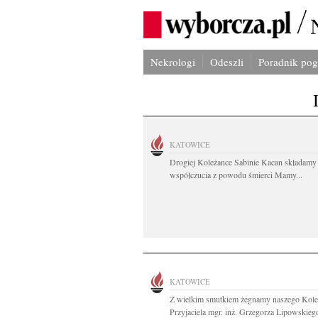
Nekrologi
Odeszli
Poradnik po
KATOWICE
Drogiej Koleżance Sabinie Kacan składamy
współczucia z powodu śmierci Mamy...
KATOWICE
Z wielkim smutkiem żegnamy naszego Kole
Przyjaciela mgr. inż. Grzegorza Lipowskiego