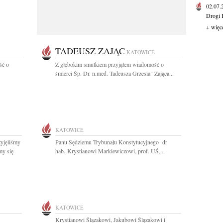
02.07
Drogi 
+ więc
TADEUSZ ZAJĄC
KATOWICE
ść o
Z głębokim smutkiem przyjąłem wiadomość o
śmierci Śp. Dr. n.med. Tadeusza Grzesia" Zająca...
KATOWICE
yjęliśmy
Panu Sędziemu Trybunału Konstytucyjnego dr
my się
hab. Krystianowi Markiewiczowi, prof. UŚ,...
KATOWICE
Krystianowi Ślązakowi, Jakubowi Ślązakowi i