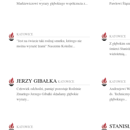
Markiewiczowi wyrazy głębokiego współczucia z...
Pawłowi Śląza
KATOWICE
KATOWICE
"Jest na świecie taki rodzaj smutku, którego nie
Z głębokim sm
można wyrazić łzami" Naszemu Koledze...
śmierci Stani
wieloletnią...
JERZY GIBAŁKA
KATOWICE
KATOWICE
Człowiek odchodzi, pamięć pozostaje Rodzinie
Andrzejowi Wa
Zmarłego Jerzego Gibałki składamy głębokie
ds. Techniczny
wyrazy...
głębokiego...
STANIS
KATOWICE