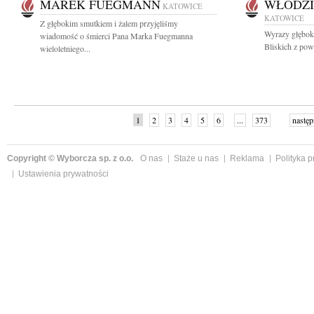
MAREK FUEGMANN
WŁODZI
KATOWICE
KATOWICE
Z głębokim smutkiem i żalem przyjęliśmy
Wyrazy głęboki
wiadomość o śmierci Pana Marka Fuegmanna
Bliskich z pow
wieloletniego...
1
2
3
4
5
6
...
373
następ
Copyright © Wyborcza sp. z o.o.
O nas
Staże u nas
Reklama
Polityka 
Ustawienia prywatności