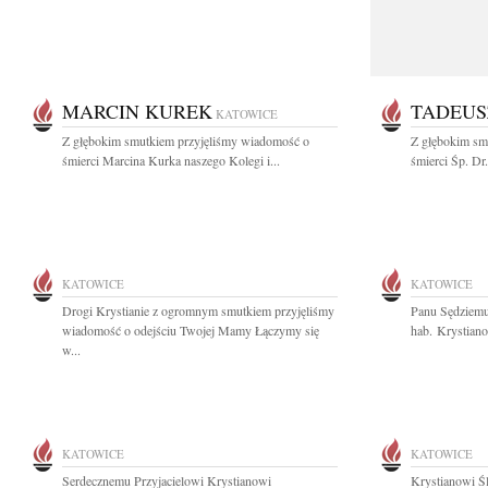
MARCIN KUREK
TADEUS
KATOWICE
Z głębokim smutkiem przyjęliśmy wiadomość o
Z głębokim sm
śmierci Marcina Kurka naszego Kolegi i...
śmierci Śp. Dr
KATOWICE
KATOWICE
Drogi Krystianie z ogromnym smutkiem przyjęliśmy
Panu Sędziemu
wiadomość o odejściu Twojej Mamy Łączymy się
hab. Krystiano
w...
KATOWICE
KATOWICE
Serdecznemu Przyjacielowi Krystianowi
Krystianowi Ś