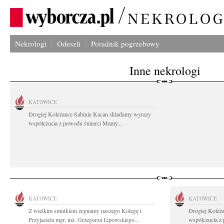
Nekrologi
Odeszli
Poradnik pogrzebowy
Inne nekrologi
KATOWICE
Drogiej Koleżance Sabinie Kacan składamy wyrazy
współczucia z powodu śmierci Mamy...
KATOWICE
KATOWICE
Z wielkim smutkiem żegnamy naszego Kolegę i
Drogiej Koleż
Przyjaciela mgr. inż. Grzegorza Lipowskiego...
współczucia z