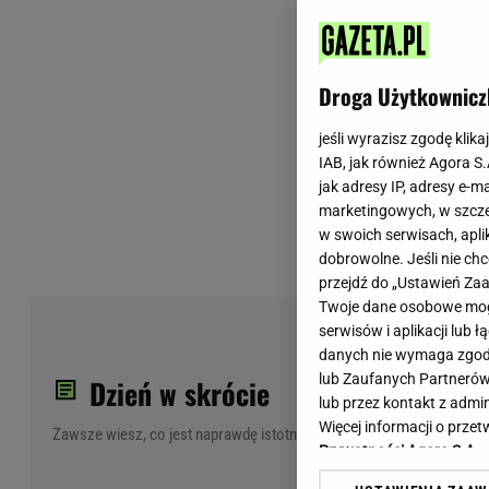
Wiadomości z Polski
Tenis
Plotki na topie
Sporty Walki
Niedziela handlowa
Siatkówka
Droga Użytkownicz
Informacje na bieżąco
PlusLiga
Metro Warszawa
Lekkoatletyka
jeśli wyrazisz zgodę klika
IAB, jak również Agora S
Duży Format
Kolarstwo
jak adresy IP, adresy e-m
Pogoda Warszawa
Bieganie
marketingowych, w szcze
Pogoda Kraków
Trening - ćwiczenia
w swoich serwisach, aplik
Pogoda Gdańsk
Ćwiczenia
dobrowolne. Jeśli nie ch
Pogoda Poznań
Dieta - Odżywianie
przejdź do „Ustawień Z
Twoje dane osobowe mogą
Pogoda Wrocław
Jak schudnąć?
Mor
serwisów i aplikacji lub
Gazeta na X
Sport - Fitness
ko
danych nie wymaga zgody 
Fitness
lub Zaufanych Partnerów
tus
Dzień w skrócie
F1 - Formuła 1
lub przez kontakt z admi
Więcej informacji o prz
Zawsze wiesz, co jest naprawdę istotne
Prywatności Agora S.A.