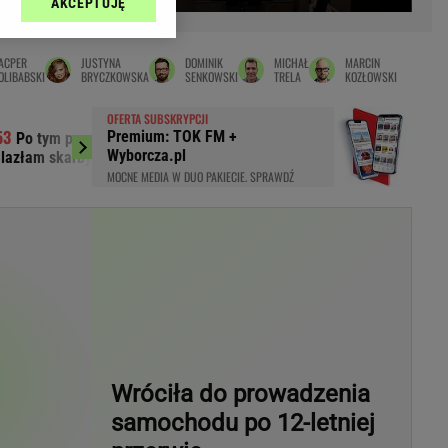
AKCEPTUJĘ
l sp. z o.o., jej
Zielona Góra
ić swoje preferencje
arzania danych poprzez
MAGAZYNY
ACPER
JUSTYNA
DOMINIK
MICHAŁ
MARCIN
ych”. Zmiana ustawień
OLIBABSKI
BRYCZKOWSKA
SENKOWSKI
TRELA
KOZŁOWSKI
syny
Kuchnia
OFERTA SUBSKRYPCJI
a
Wysokie Obcasy
Premium: TOK FM +
Po tym programie zajrzałam do piwnicy.
Hyży nagrywała
ach:
Wyborcza.pl
lazłam skarby warte krocie
"To nie tylko kwestia
y
 celów identyfikacji.
MOCNE MEDIA W DUO PAKIECIE. SPRAWDŹ
omiar reklam i treści,
rynarka
enka za 29zł
zula
 wide
y
to
Wróciła do prowadzenia
kim obcasie
samochodu po 12-letniej