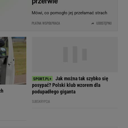
przerwie
LED
Mówi, co pomogło jej przełamać strach
PŁATNA WSPÓŁPRACA
UDOSTĘPNIJ
Jak można tak szybko się
posypać? Polski klub wzorem dla
ch
podupadłego giganta
SUBSKRYPCJA
du
Rodzina
łodnych
Wakacje
Sennik