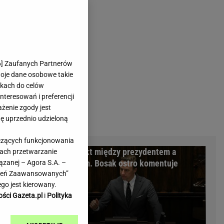
rmienia
Gliwice
Kielce
hodowe
Kraków
Lublin
Łódź
6
] Zaufanych Partnerów
woje dane osobowe takie
Olsztyn
likach do celów
Opole
teresowań i preferencji
e
Płock
ażenie zgody jest
we
Poznań
dę uprzednio udzieloną
Radom
yczących funkcjonowania
Rzeszów
yła majątek
Konflikt między prezydentem a
kach przetwarzanie
inowe
Sosnowiec
rządem. Bosak ostro komentuje
ązanej – Agora S.A. –
inowe
Szczecin
awień Zaawansowanych”
Melo Radio
Toruń
go jest kierowany.
Trójmiasto
ości Gazeta.pl
i
Polityka
Warszawa
Wrocław