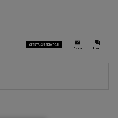
 IOS
Gazeta.pl na Facebooku
OFERTA SUBSKRYPCJI
Poczta
Forum
ZA
WYDARZENIA GOSPODARCZE
LOKALNE
Białystok
Bielsko-Biała
stki
Bydgoszcz
moda
Częstochowa
uże buty
Gorzów Wielkopolski
ecka
Katowice