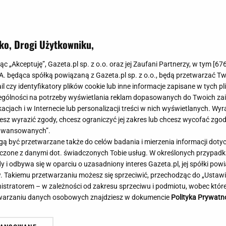
Meghan Markle
Krzesełka do ka
Magda Gessler
Łóżka dla dzieci
Barbara Kurdej-Szatan
Foteliki samoc
ko, Drogi Użytkowniku,
Księżna Kate
Przepisy
Porady
Jak zrobić?
jąc „Akceptuję”, Gazeta.pl sp. z o.o. oraz jej Zaufani Partnerzy, w tym [
67
.A. będąca spółką powiązaną z Gazeta.pl sp. z o.o., będą przetwarzać T
Na czasie
Grzyby
ail czy identyfikatory plików cookie lub inne informacje zapisane w tych p
Memy
Koronawirus
gólności na potrzeby wyświetlania reklam dopasowanych do Twoich zain
Radio Zet
Porady - Zdrowi
acjach i w Internecie lub personalizacji treści w nich wyświetlanych. Wyr
Radio Pogoda
Sukienki jeanso
cesz wyrazić zgody, chcesz ograniczyć jej zakres lub chcesz wycofać zgo
Radio internetowe
Torebki worki
aawansowanych”.
 być przetwarzane także do celów badania i mierzenia informacji dot
Rock Radio
Życzenia
awiecki obsypał Nawrockiego
Prokuratura zabezpiecz
 łączone z danymi dot. świadczonych Tobie usług. W określonych przypad
Złote Przeboje
Życzenia urodz
mplementami. "Domknięcie
byłego szefa KRRiT
i odbywa się w oparciu o uzasadniony interes Gazeta.pl, jej spółki powi
Chillizet - radio internetowe
Życzenia imien
. Takiemu przetwarzaniu możesz się sprzeciwić, przechodząc do „Ust
kizmu"
Podcasty
Newsy, plotki - 
nistratorem – w zależności od zakresu sprzeciwu i podmiotu, wobec które
E-booki - Audiobooki
Lifestyle
etwarzaniu danych osobowych znajdziesz w dokumencie
Polityka Prywatn
Planeta.pl
Co obejrzeć