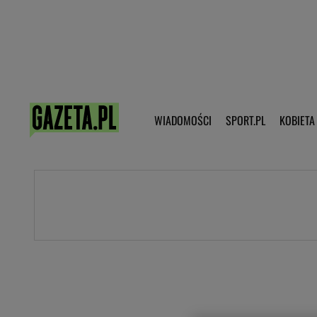
Poczta - Logowanie
Pobierz 
WIADOMOŚCI
SPORT.PL
KOBIETA
DZIECKO
KOBIETA
KULTURA
NEX
WIADOMOŚCI
SPORT
G.PL
Skoki narciarskie
Haps.pl
Ekstraklasa
Wiadomości ze świata
Bundesliga
Sport wiadomości
Liga Mistrzów
Horoskop
Liga Europy
Papież Franiszek
Koszykówka