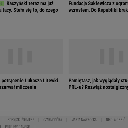
Kaczyński teraz ma już
Fundacja Sakiewicza z ogr
 tacy. Stało się to, do czego
wzrostem. Do Republiki brak
 potrącenie Łukasza Litewki.
Pamiętasz, jak wyglądały st
rzerwał milczenie
PRL-u? Rozwiąż nostalgiczn
ROSYJSKI ŻOŁNIERZ
CZARNOGÓRA
MARTA NAWROCKA
NIKOLA GRBIĆ
PERFUMY DAMSKIE