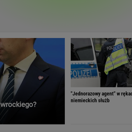
Telewizor LG O
"Jednorazowy agent" w ręka
niemieckich służb
awrockiego?
Doda
Kalkulator Poro
Magda Gessler
Kalendarz dni p
Agnieszka Woźniak-Starak
Kalendarz ciąży