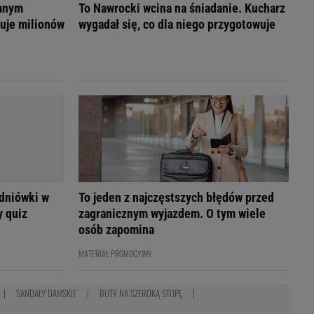
omnym
To Nawrocki wcina na śniadanie. Kucharz
uje milionów
wygadał się, co dla niego przygotowuje
udniówki w
To jeden z najczęstszych błędów przed
y quiz
zagranicznym wyjazdem. O tym wiele
osób zapomina
MATERIAŁ PROMOCYJNY
SANDAŁY DAMSKIE
BUTY NA SZEROKĄ STOPĘ