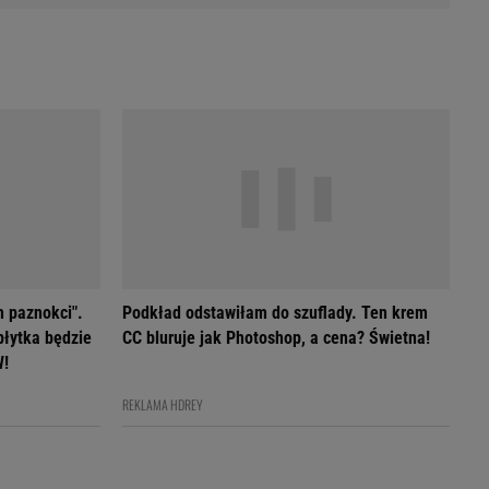
h paznokci".
Podkład odstawiłam do szuflady. Ten krem
płytka będzie
CC bluruje jak Photoshop, a cena? Świetna!
W!
REKLAMA HDREY