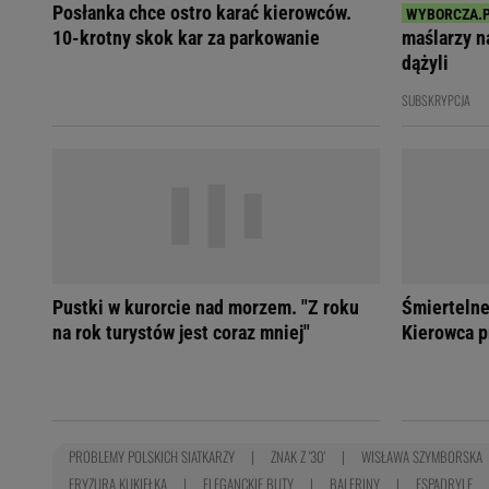
Posłanka chce ostro karać kierowców.
10-krotny skok kar za parkowanie
maślarzy na
dążyli
SUBSKRYPCJA
Pustki w kurorcie nad morzem. "Z roku
Śmiertelne
na rok turystów jest coraz mniej"
Kierowca p
PROBLEMY POLSKICH SIATKARZY
ZNAK Z '30'
WISŁAWA SZYMBORSKA
FRYZURA KUKIEŁKA
ELEGANCKIE BUTY
BALERINY
ESPADRYLE