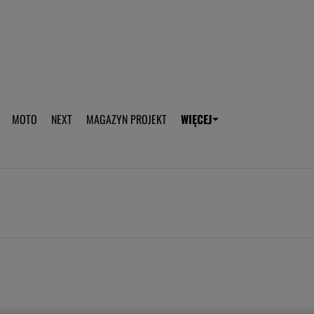
aplikację Gazeta - Android
Pobierz aplikację Gazeta -
MOTO
NEXT
MAGAZYN PROJEKT
WIĘCEJ
T
PLOTEK
SPORT.PL
HOROSKOPY
WEEKEND
TOK FM
WYBORC
ROZRYWKA
ŻYCIE I STYL
Gwiazdy Mundialu
Fryzury
Plotek
Makijaż
Gry online
Magia - Ciekawo
Historie
Wiadomości - 
WAGs
Sposób na za d
Anna Lewandowska
Gorączka u dzi