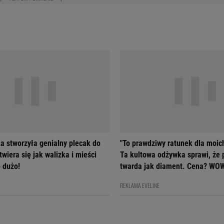
a stworzyła genialny plecak do
"To prawdziwy ratunek dla moic
wiera się jak walizka i mieści
Ta kultowa odżywka sprawi, że 
 dużo!
twarda jak diament. Cena? WO
REKLAMA EVELINE