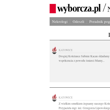
Nekrologi
Odeszli
Poradnik po
KATOWICE
Drogiej Koleżance Sabinie Kacan składamy
współczucia z powodu śmierci Mamy...
KATOWICE
Z wielkim smutkiem żegnamy naszego Kole
Przyjaciela mgr. inż. Grzegorza Lipowskiego