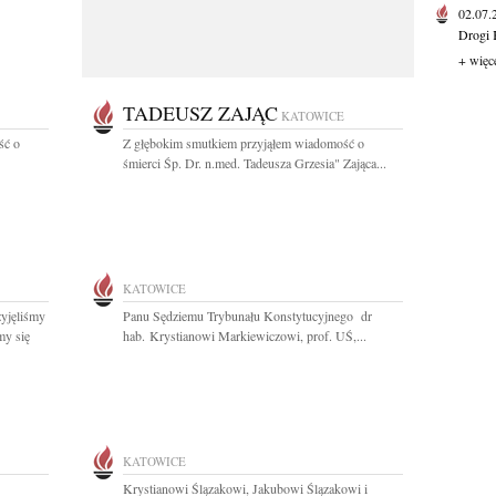
02.07
Drogi 
+ więc
TADEUSZ ZAJĄC
KATOWICE
ść o
Z głębokim smutkiem przyjąłem wiadomość o
śmierci Śp. Dr. n.med. Tadeusza Grzesia" Zająca...
KATOWICE
yjęliśmy
Panu Sędziemu Trybunału Konstytucyjnego dr
my się
hab. Krystianowi Markiewiczowi, prof. UŚ,...
KATOWICE
Krystianowi Ślązakowi, Jakubowi Ślązakowi i