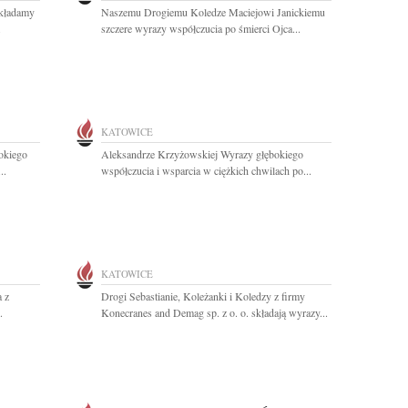
składamy
Naszemu Drogiemu Koledze Maciejowi Janickiemu
.
szczere wyrazy współczucia po śmierci Ojca...
KATOWICE
okiego
Aleksandrze Krzyżowskiej Wyrazy głębokiego
..
współczucia i wsparcia w ciężkich chwilach po...
KATOWICE
 z
Drogi Sebastianie, Koleżanki i Koledzy z firmy
.
Konecranes and Demag sp. z o. o. składają wyrazy...