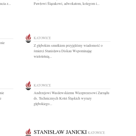
cia z...
Pawłowi Ślązakowi, adwokatom, kolegom i...
KATOWICE
 nie
Z głębokim smutkiem przyjęliśmy wiadomość o
śmierci Stanisława Diskau Wspominając
wieloletnią...
KATOWICE
nie
Andrzejowi Wasilewskiemu Wiceprezesowi Zarządu
e
ds. Technicznych Kolei Śląskich wyrazy
głębokiego...
STANISŁAW JANICKI
KATOWICE