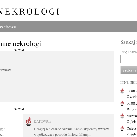
grzebowy
Inne nekrologi
Szukaj
Imię i naz
 wyrazy
INNE NE
07.08
Z wiel
06.08
Drogie
Marcin
KATOWICE
Z głęb
Tadeus
gę i
Drogiej Koleżance Sabinie Kacan składamy wyrazy
Z głęb
...
współczucia z powodu śmierci Mamy...