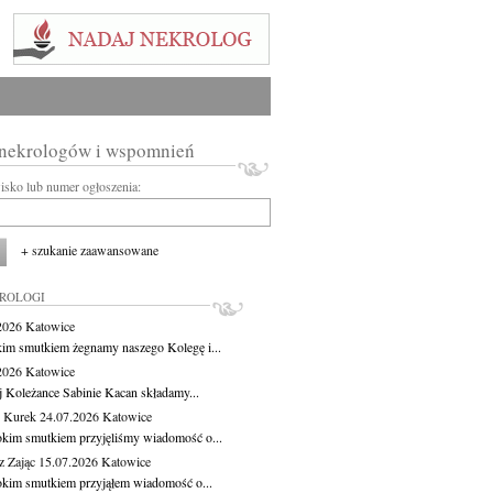
 nekrologów i wspomnień
wisko lub numer ogłoszenia:
+ szukanie zaawansowane
KROLOGI
.2026
Katowice
kim smutkiem żegnamy naszego Kolegę i...
.2026
Katowice
j Koleżance Sabinie Kacan składamy...
 Kurek
24.07.2026
Katowice
okim smutkiem przyjęliśmy wiadomość o...
z Zając
15.07.2026
Katowice
okim smutkiem przyjąłem wiadomość o...