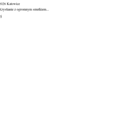
.2026
Katowice
Krystianie z ogromnym smutkiem...
ej