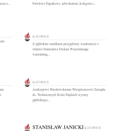
cia z...
Pawłowi Ślązakowi, adwokatom, kolegom i...
KATOWICE
 nie
Z głębokim smutkiem przyjęliśmy wiadomość o
śmierci Stanisława Diskau Wspominając
wieloletnią...
KATOWICE
nie
Andrzejowi Wasilewskiemu Wiceprezesowi Zarządu
e
ds. Technicznych Kolei Śląskich wyrazy
głębokiego...
STANISŁAW JANICKI
KATOWICE