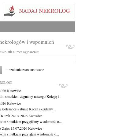
 nekrologów i wspomnień
wisko lub numer ogłoszenia:
+ szukanie zaawansowane
KROLOGI
.2026
Katowice
kim smutkiem żegnamy naszego Kolegę i...
.2026
Katowice
j Koleżance Sabinie Kacan składamy...
 Kurek
24.07.2026
Katowice
okim smutkiem przyjęliśmy wiadomość o...
z Zając
15.07.2026
Katowice
okim smutkiem przyjąłem wiadomość o...