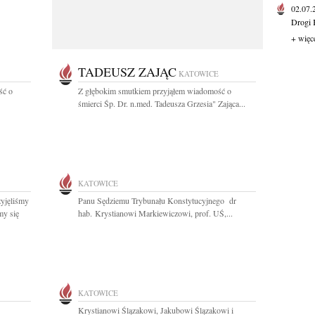
02.07
Drogi 
+ więc
TADEUSZ ZAJĄC
KATOWICE
ść o
Z głębokim smutkiem przyjąłem wiadomość o
śmierci Śp. Dr. n.med. Tadeusza Grzesia" Zająca...
KATOWICE
yjęliśmy
Panu Sędziemu Trybunału Konstytucyjnego dr
my się
hab. Krystianowi Markiewiczowi, prof. UŚ,...
KATOWICE
Krystianowi Ślązakowi, Jakubowi Ślązakowi i