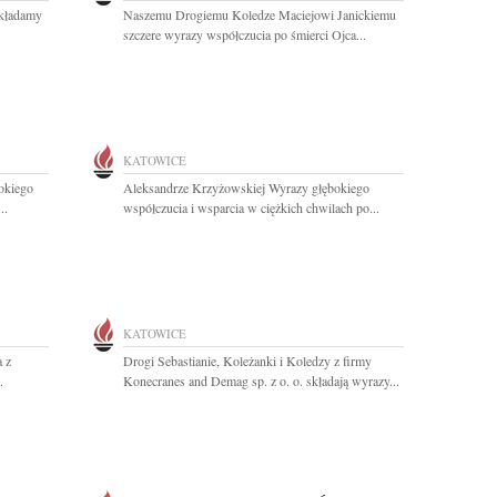
składamy
Naszemu Drogiemu Koledze Maciejowi Janickiemu
.
szczere wyrazy współczucia po śmierci Ojca...
KATOWICE
okiego
Aleksandrze Krzyżowskiej Wyrazy głębokiego
..
współczucia i wsparcia w ciężkich chwilach po...
KATOWICE
 z
Drogi Sebastianie, Koleżanki i Koledzy z firmy
.
Konecranes and Demag sp. z o. o. składają wyrazy...