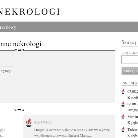
grzebowy
Inne nekrologi
Szukaj
Imię i naz
 wyrazy
INNE NE
07.08
Z wiel
06.08
Drogie
Marcin
KATOWICE
Z głęb
Tadeus
gę i
Drogiej Koleżance Sabinie Kacan składamy wyrazy
Z głęb
...
współczucia z powodu śmierci Mamy...