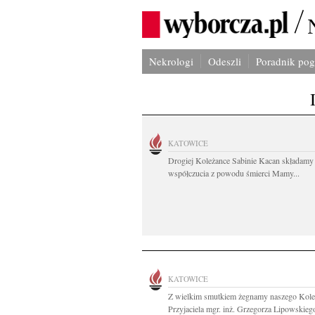
Nekrologi
Odeszli
Poradnik po
KATOWICE
Drogiej Koleżance Sabinie Kacan składamy
współczucia z powodu śmierci Mamy...
KATOWICE
Z wielkim smutkiem żegnamy naszego Kole
Przyjaciela mgr. inż. Grzegorza Lipowskiego