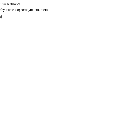
.2026
Katowice
Krystianie z ogromnym smutkiem...
ej