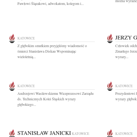
można wyrazić
Pawłowi Ślązakowi, adwokatom, kolegom i...
JERZY 
KATOWICE
Z głębokim smutkiem przyjęliśmy wiadomość o
Człowiek odcho
śmierci Stanisława Diskau Wspominając
Zmarłego Jerze
wieloletnią...
wyrazy...
KATOWICE
KATOWICE
Andrzejowi Wasilewskiemu Wiceprezesowi Zarządu
Prezydentowi 
ds. Technicznych Kolei Śląskich wyrazy
wyrazy głębok
głębokiego...
STANISŁAW JANICKI
KATOWICE
KATOWICE