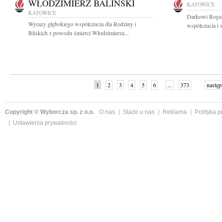
WŁODZIMIERZ BALIŃSKI
KATOWICE
KATOWICE
Darkowi Rogal
Wyrazy głębokiego współczucia dla Rodziny i
współczucia i s
Bliskich z powodu śmierci Włodzimierza...
1
2
3
4
5
6
...
373
następ
Copyright © Wyborcza sp. z o.o.
O nas
Staże u nas
Reklama
Polityka 
Ustawienia prywatności