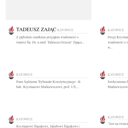
TADEUSZ ZAJĄC
KATOWICE
KATOWICE
Z głębokim smutkiem przyjąłem wiadomość o
Drogi Krystia
śmierci Śp. Dr. n.med. Tadeusza Grzesia" Zająca...
wiadomość o o
w...
KATOWICE
KATOWICE
Panu Sędziemu Trybunału Konstytucyjnego dr
Serdecznemu P
hab. Krystianowi Markiewiczowi, prof. UŚ,...
Markiewiczowi
KATOWICE
KATOWICE
"Jest na świeci
Krystianowi Ślązakowi, Jakubowi Ślązakowi i