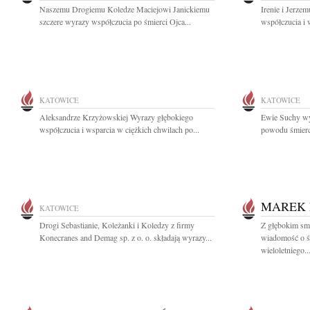
Naszemu Drogiemu Koledze Maciejowi Janickiemu
Irenie i Jerz
szczere wyrazy współczucia po śmierci Ojca...
współczucia i 
KATOWICE
KATOWICE
Aleksandrze Krzyżowskiej Wyrazy głębokiego
Ewie Suchy wy
współczucia i wsparcia w ciężkich chwilach po...
powodu śmierci
MAREK
KATOWICE
Drogi Sebastianie, Koleżanki i Koledzy z firmy
Z głębokim smu
Konecranes and Demag sp. z o. o. składają wyrazy...
wiadomość o ś
wieloletniego..