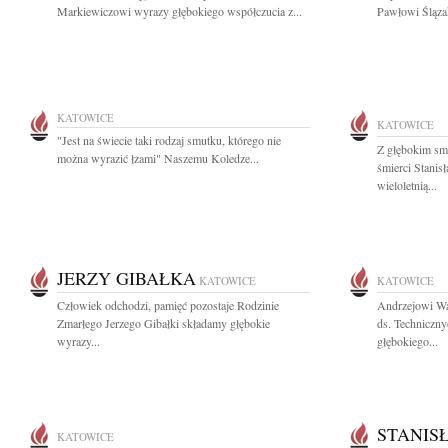
Markiewiczowi wyrazy głębokiego współczucia z...
Pawłowi Śląza
KATOWICE
KATOWICE
"Jest na świecie taki rodzaj smutku, którego nie
Z głębokim sm
można wyrazić łzami" Naszemu Koledze...
śmierci Stani
wieloletnią...
JERZY GIBAŁKA
KATOWICE
KATOWICE
Człowiek odchodzi, pamięć pozostaje Rodzinie
Andrzejowi Wa
Zmarłego Jerzego Gibałki składamy głębokie
ds. Techniczny
wyrazy...
głębokiego...
STANIS
KATOWICE