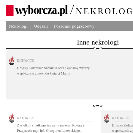
Nekrologi
Odeszli
Poradnik pogrzebowy
Inne nekrologi
KATOWICE
Drogiej Koleżance Sabinie Kacan składamy wyrazy
współczucia z powodu śmierci Mamy...
KATOWICE
KATOWICE
Z wielkim smutkiem żegnamy naszego Kolegę i
Drogiej Koleż
Przyjaciela mgr. inż. Grzegorza Lipowskiego...
współczucia z