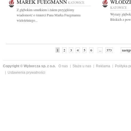
MAREK FUEGMANN
WŁODZI
KATOWICE
KATOWICE
Z głębokim smutkiem i żalem przyjęliśmy
Wyrazy głęboki
wiadomość o śmierci Pana Marka Fuegmanna
Bliskich z pow
wieloletniego...
1
2
3
4
5
6
...
373
następ
Copyright © Wyborcza sp. z o.o.
O nas
Staże u nas
Reklama
Polityka 
Ustawienia prywatności