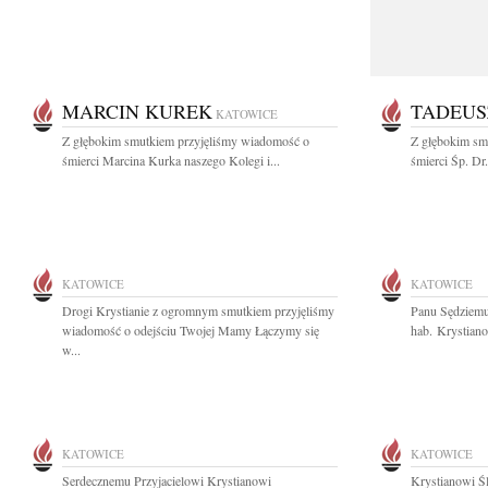
MARCIN KUREK
TADEUS
KATOWICE
Z głębokim smutkiem przyjęliśmy wiadomość o
Z głębokim sm
śmierci Marcina Kurka naszego Kolegi i...
śmierci Śp. Dr
KATOWICE
KATOWICE
Drogi Krystianie z ogromnym smutkiem przyjęliśmy
Panu Sędziemu
wiadomość o odejściu Twojej Mamy Łączymy się
hab. Krystiano
w...
KATOWICE
KATOWICE
Serdecznemu Przyjacielowi Krystianowi
Krystianowi Ś