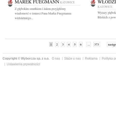
MAREK FUEGMANN
WŁODZI
KATOWICE
KATOWICE
Z głębokim smutkiem i żalem przyjęliśmy
Wyrazy głęboki
wiadomość o śmierci Pana Marka Fuegmanna
Bliskich z pow
wieloletniego...
1
2
3
4
5
6
...
373
następ
Copyright © Wyborcza sp. z o.o.
O nas
Staże u nas
Reklama
Polityka 
Ustawienia prywatności