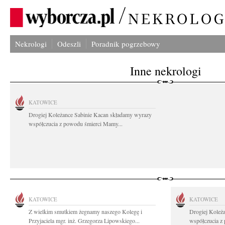
Nekrologi
Odeszli
Poradnik pogrzebowy
Inne nekrologi
KATOWICE
Drogiej Koleżance Sabinie Kacan składamy wyrazy
współczucia z powodu śmierci Mamy...
KATOWICE
KATOWICE
Z wielkim smutkiem żegnamy naszego Kolegę i
Drogiej Koleż
Przyjaciela mgr. inż. Grzegorza Lipowskiego...
współczucia z