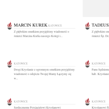
MARCIN KUREK
TADEUS
KATOWICE
Z głębokim smutkiem przyjęliśmy wiadomość o
Z głębokim sm
śmierci Marcina Kurka naszego Kolegi i...
śmierci Śp. Dr
KATOWICE
KATOWICE
Drogi Krystianie z ogromnym smutkiem przyjęliśmy
Panu Sędziemu
wiadomość o odejściu Twojej Mamy Łączymy się
hab. Krystiano
w...
KATOWICE
KATOWICE
Serdecznemu Przyjacielowi Krystianowi
Krystianowi Ś