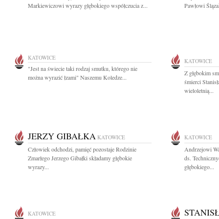
Markiewiczowi wyrazy głębokiego współczucia z...
Pawłowi Śląza
KATOWICE
KATOWICE
"Jest na świecie taki rodzaj smutku, którego nie
Z głębokim sm
można wyrazić łzami" Naszemu Koledze...
śmierci Stani
wieloletnią...
JERZY GIBAŁKA
KATOWICE
KATOWICE
Człowiek odchodzi, pamięć pozostaje Rodzinie
Andrzejowi Wa
Zmarłego Jerzego Gibałki składamy głębokie
ds. Techniczny
wyrazy...
głębokiego...
STANIS
KATOWICE