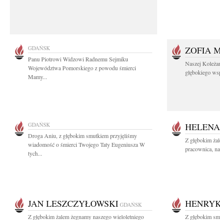
GDAŃSK
ZOFIA 
Panu Piotrowi Widzowi Radnemu Sejmiku
Naszej Koleża
Województwa Pomorskiego z powodu śmierci
głębokiego wspó
Mamy...
GDAŃSK
HELENA
Droga Aniu, z głębokim smutkiem przyjęliśmy
Z głębokim ża
wiadomość o śmierci Twojego Taty Eugeniusza W
pracownica, na
tych...
JAN LESZCZYŁOWSKI
HENRYK
GDAŃSK
Z głębokim żalem żegnamy naszego wieloletniego
Z głębokim smu