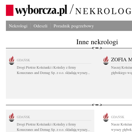
Nekrologi
Odeszli
Poradnik pogrzebowy
Inne nekrologi
ZOFIA 
GDAŃSK
Drogi Piotrze Koleżanki i Koledzy z firmy
Naszej Koleża
Konecranes and Demag Sp. z o.o. składają wyrazy...
głębokiego wspó
GDAŃSK
GDAŃSK
Drogi Piotrze Koleżanki i Koledzy z firmy
Nasze Koleżan
Konecranes and Demag Sp. z o.o. składają wyrazy...
wyrazy głęboki