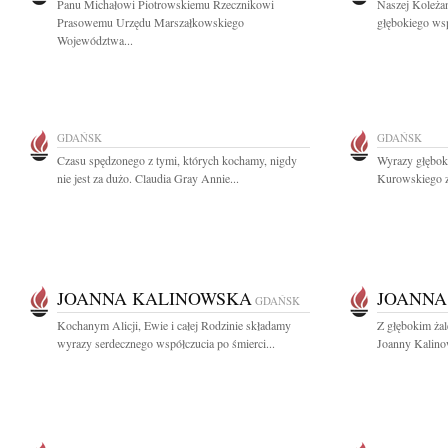
Panu Michałowi Piotrowskiemu Rzecznikowi
Naszej Koleżan
Prasowemu Urzędu Marszałkowskiego
głębokiego wsp
Województwa...
GDAŃSK
GDAŃSK
Czasu spędzonego z tymi, których kochamy, nigdy
Wyrazy głębok
nie jest za dużo. Claudia Gray Annie...
Kurowskiego z
JOANNA KALINOWSKA
JOANNA
GDAŃSK
Kochanym Alicji, Ewie i całej Rodzinie składamy
Z głębokim ża
wyrazy serdecznego współczucia po śmierci...
Joanny Kalinow