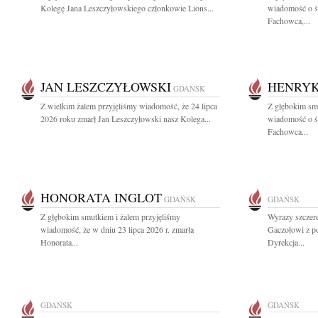
Kolegę Jana Leszczyłowskiego członkowie Lions...
wiadomość o ś
Fachowca,...
JAN LESZCZYŁOWSKI
HENRYK
GDAŃSK
Z wielkim żalem przyjęliśmy wiadomość, że 24 lipca
Z głębokim smu
2026 roku zmarł Jan Leszczyłowski nasz Kolega...
wiadomość o ś
Fachowca...
HONORATA INGLOT
GDAŃSK
GDAŃSK
Z głębokim smutkiem i żalem przyjęliśmy
Wyrazy szczer
wiadomość, że w dniu 23 lipca 2026 r. zmarła
Gaczołowi z p
Honorata...
Dyrekcja...
GDAŃSK
GDAŃSK