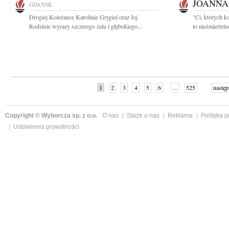
JOANNA
GDAŃSK
Drogiej Koleżance Karolinie Grygiel oraz Jej
"Ci, których k
Rodzinie wyrazy szczerego żalu i głębokiego...
to nieśmiertel
1
2
3
4
5
6
...
525
następ
Copyright © Wyborcza sp. z o.o.
O nas
Staże u nas
Reklama
Polityka 
Ustawienia prywatności