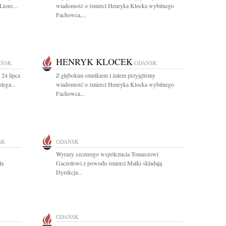
ions...
wiadomość o śmierci Henryka Klocka wybitnego
Fachowca,...
HENRYK KLOCEK
AŃSK
GDAŃSK
 24 lipca
Z głębokim smutkiem i żalem przyjęliśmy
lega...
wiadomość o śmierci Henryka Klocka wybitnego
Fachowca...
SK
GDAŃSK
Wyrazy szczerego współczucia Tomaszowi
ła
Gaczołowi z powodu śmierci Matki składają
Dyrekcja...
GDAŃSK