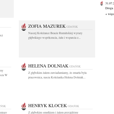
31.07
Droga 
+ więc
ZOFIA MAZUREK
GDAŃSK
Naszej Koleżance Beacie Rumińskiej wyrazy
ci
głębokiego współczucia, żalu i wsparcia z...
HELENA DOLNIAK
GDAŃSK
śmy
Z głębokim żalem zawiadamiamy, że zmarła była
usza W
pracownica, nasza Koleżanka Helena Dolniak...
HENRYK KLOCEK
AŃSK
GDAŃSK
tniego
Z głębokim smutkiem i żalem przyjęliśmy