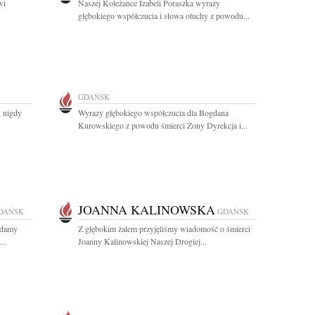
wi
Naszej Koleżance Izabeli Poraszka wyrazy
głębokiego współczucia i słowa otuchy z powodu...
GDAŃSK
, nigdy
Wyrazy głębokiego współczucia dla Bogdana
Kurowskiego z powodu śmierci Żony Dyrekcja i...
JOANNA KALINOWSKA
DAŃSK
GDAŃSK
ładamy
Z głębokim żalem przyjęliśmy wiadomość o śmierci
..
Joanny Kalinowskiej Naszej Drogiej...