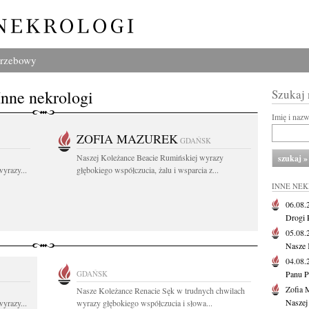
grzebowy
Inne nekrologi
Szukaj
Imię i naz
ZOFIA MAZUREK
GDAŃSK
Naszej Koleżance Beacie Rumińskiej wyrazy
yrazy...
głębokiego współczucia, żalu i wsparcia z...
INNE NE
06.08
Drogi P
05.08
Nasze 
04.08
GDAŃSK
Panu P
Zofia 
Nasze Koleżance Renacie Sęk w trudnych chwilach
Naszej
yrazy...
wyrazy głębokiego współczucia i słowa...