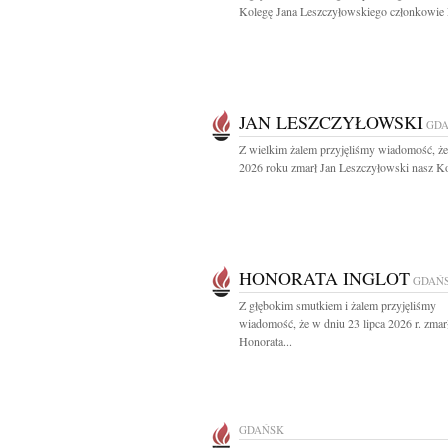
Kolegę Jana Leszczyłowskiego członkowie L
JAN LESZCZYŁOWSKI
GD
Z wielkim żalem przyjęliśmy wiadomość, że
2026 roku zmarł Jan Leszczyłowski nasz Ko
HONORATA INGLOT
GDAŃ
Z głębokim smutkiem i żalem przyjęliśmy
wiadomość, że w dniu 23 lipca 2026 r. zmar
Honorata...
GDAŃSK