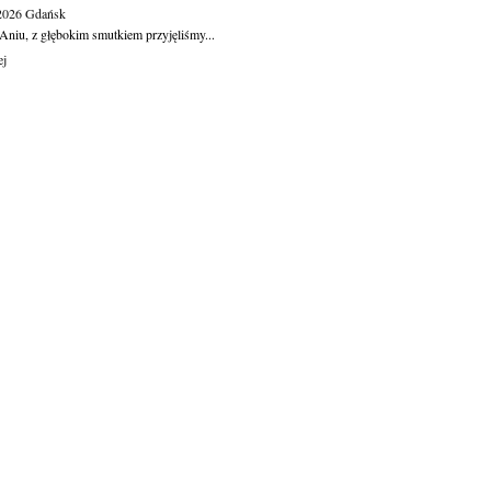
.2026
Gdańsk
Aniu, z głębokim smutkiem przyjęliśmy...
ej