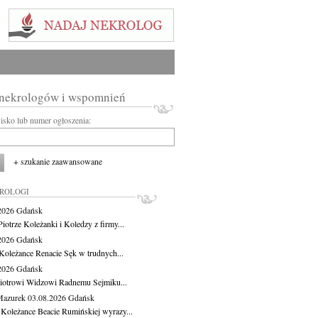
 nekrologów i wspomnień
wisko lub numer ogłoszenia:
+ szukanie zaawansowane
KROLOGI
.2026
Gdańsk
iotrze Koleżanki i Koledzy z firmy...
.2026
Gdańsk
Koleżance Renacie Sęk w trudnych...
.2026
Gdańsk
iotrowi Widzowi Radnemu Sejmiku...
Mazurek
03.08.2026
Gdańsk
 Koleżance Beacie Rumińskiej wyrazy...