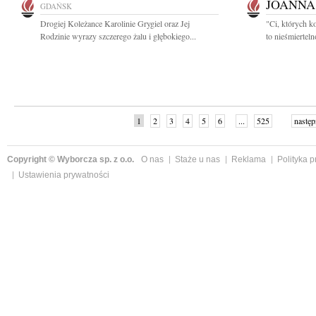
JOANNA
GDAŃSK
Drogiej Koleżance Karolinie Grygiel oraz Jej
"Ci, których k
Rodzinie wyrazy szczerego żalu i głębokiego...
to nieśmiertel
1
2
3
4
5
6
...
525
następ
Copyright © Wyborcza sp. z o.o.
O nas
Staże u nas
Reklama
Polityka 
Ustawienia prywatności