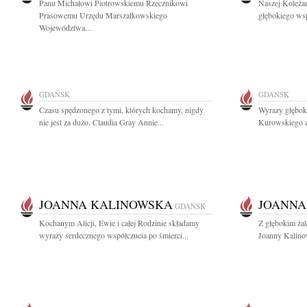
Panu Michałowi Piotrowskiemu Rzecznikowi
Naszej Koleżan
Prasowemu Urzędu Marszałkowskiego
głębokiego wsp
Województwa...
GDAŃSK
GDAŃSK
Czasu spędzonego z tymi, których kochamy, nigdy
Wyrazy głębok
nie jest za dużo. Claudia Gray Annie...
Kurowskiego z
JOANNA KALINOWSKA
JOANNA
GDAŃSK
Kochanym Alicji, Ewie i całej Rodzinie składamy
Z głębokim ża
wyrazy serdecznego współczucia po śmierci...
Joanny Kalinow