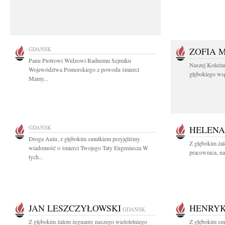
GDAŃSK
ZOFIA 
Panu Piotrowi Widzowi Radnemu Sejmiku
Naszej Koleża
Województwa Pomorskiego z powodu śmierci
głębokiego wspó
Mamy...
GDAŃSK
HELENA
Droga Aniu, z głębokim smutkiem przyjęliśmy
Z głębokim ża
wiadomość o śmierci Twojego Taty Eugeniusza W
pracownica, na
tych...
JAN LESZCZYŁOWSKI
HENRYK
GDAŃSK
Z głębokim żalem żegnamy naszego wieloletniego
Z głębokim smu