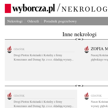
Nekrologi
Odeszli
Poradnik pogrzebowy
Inne nekrologi
ZOFIA 
GDAŃSK
Drogi Piotrze Koleżanki i Koledzy z firmy
Naszej Koleża
Konecranes and Demag Sp. z o.o. składają wyrazy...
głębokiego wspó
GDAŃSK
GDAŃSK
Drogi Piotrze Koleżanki i Koledzy z firmy
Nasze Koleżan
Konecranes and Demag Sp. z o.o. składają wyrazy...
wyrazy głęboki