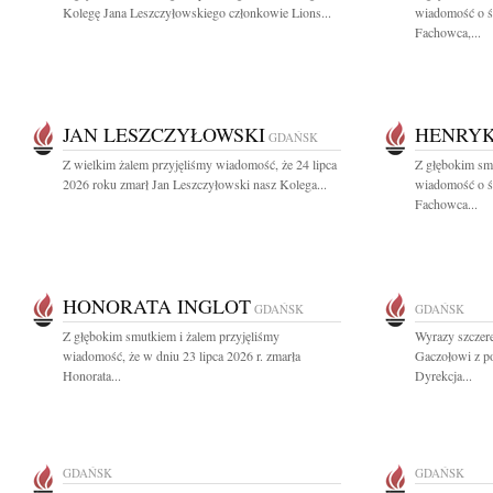
Kolegę Jana Leszczyłowskiego członkowie Lions...
wiadomość o ś
Fachowca,...
JAN LESZCZYŁOWSKI
HENRYK
GDAŃSK
Z wielkim żalem przyjęliśmy wiadomość, że 24 lipca
Z głębokim smu
2026 roku zmarł Jan Leszczyłowski nasz Kolega...
wiadomość o ś
Fachowca...
HONORATA INGLOT
GDAŃSK
GDAŃSK
Z głębokim smutkiem i żalem przyjęliśmy
Wyrazy szczer
wiadomość, że w dniu 23 lipca 2026 r. zmarła
Gaczołowi z p
Honorata...
Dyrekcja...
GDAŃSK
GDAŃSK