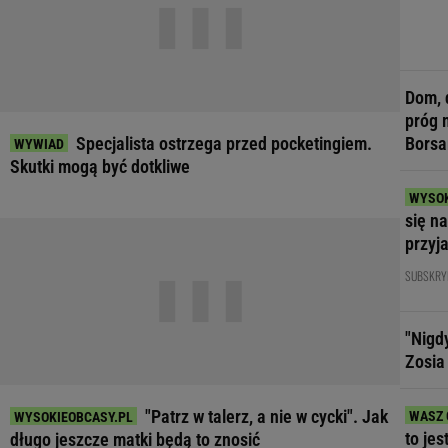
Dom, 
próg 
Specjalista ostrzega przed pocketingiem.
Borsa
Skutki mogą być dotkliwe
się n
przyj
SUBSKRY
"Nigd
Zosia
"Patrz w talerz, a nie w cycki". Jak
to jes
długo jeszcze matki będą to znosić