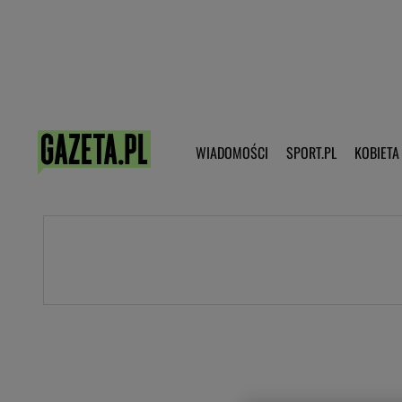
Poczta - Logowanie
Pobierz 
WIADOMOŚCI
SPORT.PL
KOBIETA
DZIECKO
KOBIETA
KULTURA
NEX
WIADOMOŚCI
SPORT
G.PL
Skoki narciarskie
Haps.pl
Ekstraklasa
Wiadomości ze świata
Bundesliga
Sport wiadomości
Liga Mistrzów
Horoskop
Liga Europy
Papież Franiszek
Koszykówka