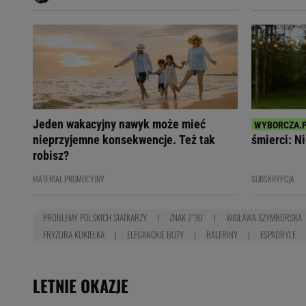
Jeden wakacyjny nawyk może mieć
nieprzyjemne konsekwencje. Też tak
śmierci: Ni
robisz?
MATERIAŁ PROMOCYJNY
SUBSKRYPCJA
PROBLEMY POLSKICH SIATKARZY
ZNAK Z '30'
WISŁAWA SZYMBORSKA
FRYZURA KUKIEŁKA
ELEGANCKIE BUTY
BALERINY
ESPADRYLE
LETNIE OKAZJE