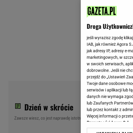
Wiadomości z Polski
Tenis
Plotki na topie
Sporty Walki
Niedziela handlowa
Siatkówka
Droga Użytkownicz
Informacje na bieżąco
PlusLiga
Metro Warszawa
Lekkoatletyka
jeśli wyrazisz zgodę klika
IAB, jak również Agora S
Duży Format
Kolarstwo
jak adresy IP, adresy e-m
Pogoda Warszawa
Bieganie
marketingowych, w szcze
Pogoda Kraków
Trening - ćwiczenia
w swoich serwisach, aplik
Pogoda Gdańsk
Ćwiczenia
dobrowolne. Jeśli nie ch
Pogoda Poznań
Dieta - Odżywianie
przejdź do „Ustawień Z
Twoje dane osobowe mogą
Pogoda Wrocław
Jak schudnąć?
Med
serwisów i aplikacji lub
Gazeta na X
Sport - Fitness
sta
danych nie wymaga zgody 
Fitness
lub Zaufanych Partnerów
spo
Dzień w skrócie
F1 - Formuła 1
lub przez kontakt z admi
Więcej informacji o prz
Zawsze wiesz, co jest naprawdę istotne
Prywatności Agora S.A.