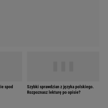
Przetargi
Licytacje komornicze
Komputery Forum
Alkomat online
Kalkulator opłacalności LPG
Przelicznik cm na cale i stopy
Kalkulator momentu obrotowego
Kalkulator mocy
Kalkulator zużycia paliwa
Kalkulator rozmiaru opon
Przelicznik mile na kilometry
ie spod
Szybki sprawdzian z języka polskiego.
Rozpoznasz lekturę po opisie?