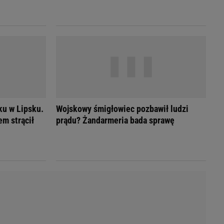
LED
ku w Lipsku.
Wojskowy śmigłowiec pozbawił ludzi
m strącił
prądu? Żandarmeria bada sprawę
du
Rodzina
łodnych
Wakacje
Sennik