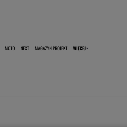
aplikację Gazeta - Android
Pobierz aplikację Gazeta -
MOTO
NEXT
MAGAZYN PROJEKT
WIĘCEJ
T
PLOTEK
SPORT.PL
HOROSKOPY
WEEKEND
TOK FM
WYBORC
ROZRYWKA
ŻYCIE I STYL
Gwiazdy Mundialu
Fryzury
Plotek
Makijaż
Gry online
Magia - Ciekawo
Historie
Wiadomości - 
WAGs
Sposób na za d
Anna Lewandowska
Gorączka u dzi