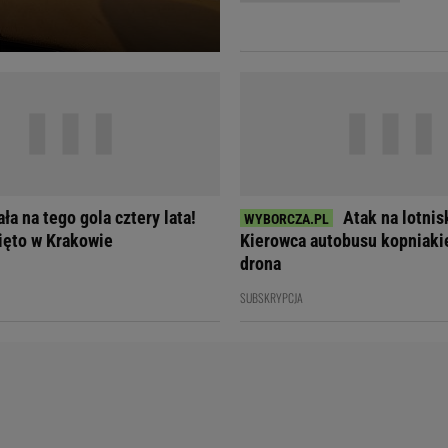
Telewizor LG O
ła na tego gola cztery lata!
Atak na lotnis
ięto w Krakowie
Kierowca autobusu kopniakie
drona
SUBSKRYPCJA
Doda
Kalkulator Poro
Magda Gessler
Kalendarz dni p
Agnieszka Woźniak-Starak
Kalendarz ciąży