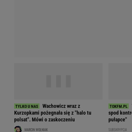
Koszykówka
Weekend w Warszawie
Siatkówka
Wakacje w Polsce
Agnieszka Radwańska
Wakacje za granicą
Robert Kubica
Seriale i TV
Robert Lewandowski
Polskie seriale
Serie A
Plotki
Premier League
Seriale
Bundesliga
Gra o Tron
Ekstraklasa
Milionerzy
Marcin Gortat
Małgorzata Rozenek-M
Lionel Messi
Kinga Rusin
Cristiano Ronaldo
Anna Mucha
Żużel
Książę Harry
Napoli
Meghan Markle
Wachowicz wraz z
Bayern Monachium
Książna Kate
Kurzopkami pożegnała się z "halo tu
spod kontro
polsat". Mówi o zaskoczeniu
pułapce"
MARCIN WOLNIAK
SUBSKRYPCJA