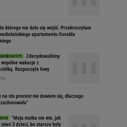
do którego nie dało się wejść. Przekroczyłam
mediolańskiego apartamentu Osvalda
niego
Zdecydowaliśmy
a wspólne wakacje z
aciółką. Rozpoczęła łowy
PCJA
y na sto procent nie dowiem się, dlaczego
 zachorowała"
"Moja matka nie wie, jak
t mieć 3 dzieci, bo starsze były