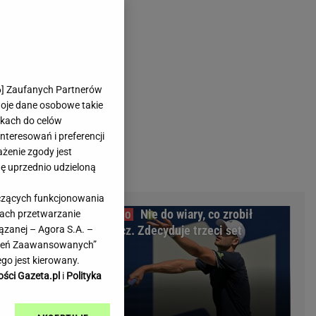
rmienia
Gliwice
Kielce
hodowe
Kraków
Lublin
Łódź
6
] Zaufanych Partnerów
woje dane osobowe takie
Olsztyn
likach do celów
Opole
teresowań i preferencji
e
Płock
ażenie zgody jest
we
Poznań
dę uprzednio udzieloną
Radom
yczących funkcjonowania
Rzeszów
larią
Nie do wiary, co zrobił
kach przetwarzanie
inowe
Sosnowiec
 złożyli
Hurkacz. Zdecyduje trzeci set
ązanej – Agora S.A. –
inowe
Szczecin
awień Zaawansowanych”
Melo Radio
Toruń
go jest kierowany.
Trójmiasto
ości Gazeta.pl
i
Polityka
Warszawa
Wrocław