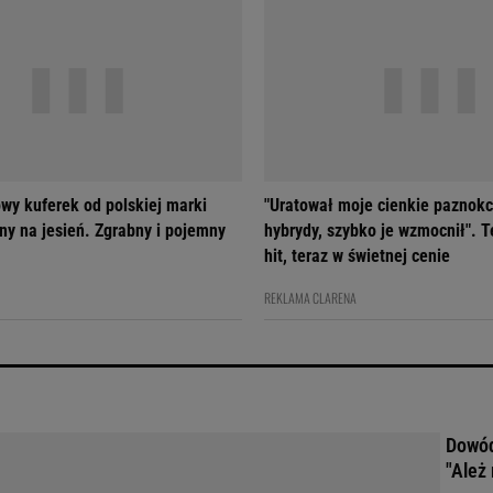
wy kuferek od polskiej marki
"Uratował moje cienkie paznokc
ny na jesień. Zgrabny i pojemny
hybrydy, szybko je wzmocnił". T
hit, teraz w świetnej cenie
REKLAMA CLARENA
Dowód
"Ależ 