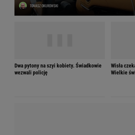
TOMASZ OKUROWSKI
Ładowanie samochodu elektrycznego
Filtr cząstek stałych
Brzydki zapach w samochodzie
Numer Vin
Ogłoszenia motoryzacyjne
Waluty
Komunikaty
Opel Meriva
Dwa pytony na szyi kobiety. Świadkowie
Wisła czeka
Toyota Auris
wezwali policję
Wielkie św
Toyota Avensis
Jeep Grand Cherokee
POPULARNE TEMATY
Liga Mistrzów
Legia Warszawa
Liga Europy
Paszport Covidowy
Piłka Nożna
Wczasy w górach