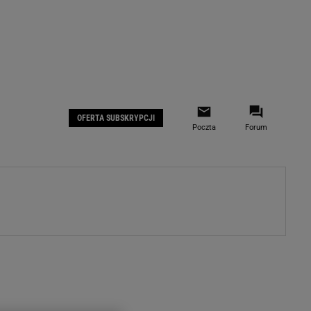
 IOS
Gazeta.pl na Facebooku
OFERTA SUBSKRYPCJI
Poczta
Forum
ZA
WYDARZENIA GOSPODARCZE
LOKALNE
Białystok
Bielsko-Biała
stki
Bydgoszcz
moda
Częstochowa
uże buty
Gorzów Wielkopolski
ecka
Katowice