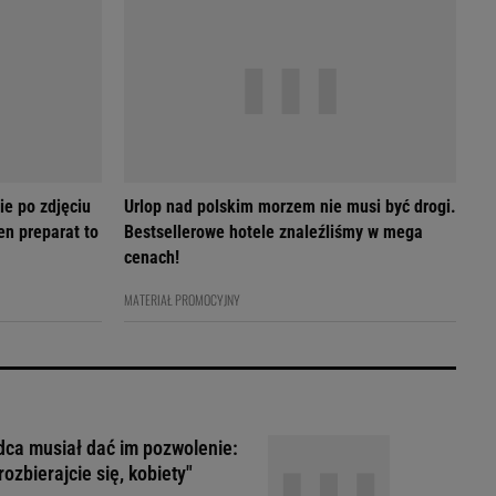
ie po zdjęciu
Urlop nad polskim morzem nie musi być drogi.
en preparat to
Bestsellerowe hotele znaleźliśmy w mega
cenach!
MATERIAŁ PROMOCYJNY
ca musiał dać im pozwolenie:
rozbierajcie się, kobiety"