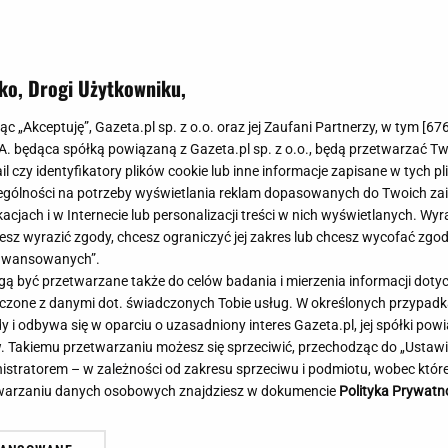
Meghan Markle
Krzesełka do ka
Magda Gessler
Łóżka dla dzieci
Barbara Kurdej-Szatan
Foteliki samoc
ko, Drogi Użytkowniku,
Księżna Kate
Przepisy
Porady
Jak zrobić?
jąc „Akceptuję”, Gazeta.pl sp. z o.o. oraz jej Zaufani Partnerzy, w tym [
67
.A. będąca spółką powiązaną z Gazeta.pl sp. z o.o., będą przetwarzać T
Na czasie
Grzyby
ail czy identyfikatory plików cookie lub inne informacje zapisane w tych p
Memy
Koronawirus
gólności na potrzeby wyświetlania reklam dopasowanych do Twoich zain
Radio Zet
Porady - Zdrowi
acjach i w Internecie lub personalizacji treści w nich wyświetlanych. Wyr
Radio Pogoda
Sukienki jeanso
cesz wyrazić zgody, chcesz ograniczyć jej zakres lub chcesz wycofać zgo
Radio internetowe
Torebki worki
aawansowanych”.
 być przetwarzane także do celów badania i mierzenia informacji dot
Rock Radio
Życzenia
ia: Lider Iranu w krytycznym
Manifestacja pod Kance
 łączone z danymi dot. świadczonych Tobie usług. W określonych przypad
Złote Przeboje
Życzenia urodz
nie. Prezydent miał tajne
Premiera. Organizatorzy
i odbywa się w oparciu o uzasadniony interes Gazeta.pl, jej spółki powi
Chillizet - radio internetowe
Życzenia imien
. Takiemu przetwarzaniu możesz się sprzeciwić, przechodząc do „Ust
tkanie
petycję
Podcasty
Newsy, plotki - 
nistratorem – w zależności od zakresu sprzeciwu i podmiotu, wobec które
E-booki - Audiobooki
Lifestyle
etwarzaniu danych osobowych znajdziesz w dokumencie
Polityka Prywatn
Planeta.pl
Co obejrzeć