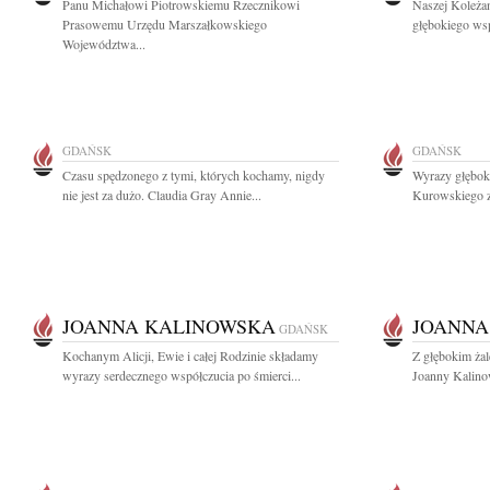
Panu Michałowi Piotrowskiemu Rzecznikowi
Naszej Koleżan
Prasowemu Urzędu Marszałkowskiego
głębokiego wsp
Województwa...
GDAŃSK
GDAŃSK
Czasu spędzonego z tymi, których kochamy, nigdy
Wyrazy głębok
nie jest za dużo. Claudia Gray Annie...
Kurowskiego z
JOANNA KALINOWSKA
JOANNA
GDAŃSK
Kochanym Alicji, Ewie i całej Rodzinie składamy
Z głębokim ża
wyrazy serdecznego współczucia po śmierci...
Joanny Kalinow