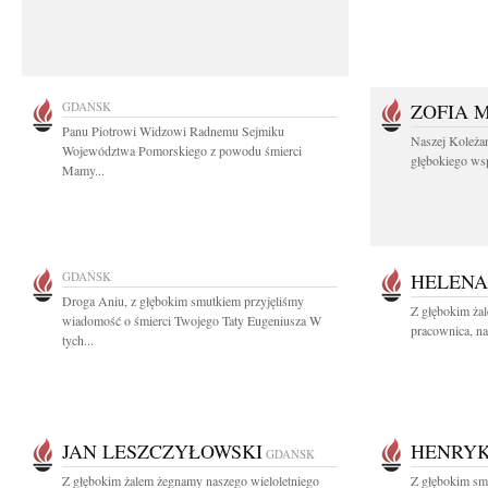
GDAŃSK
ZOFIA 
Panu Piotrowi Widzowi Radnemu Sejmiku
Naszej Koleża
Województwa Pomorskiego z powodu śmierci
głębokiego wspó
Mamy...
GDAŃSK
HELENA
Droga Aniu, z głębokim smutkiem przyjęliśmy
Z głębokim ża
wiadomość o śmierci Twojego Taty Eugeniusza W
pracownica, na
tych...
JAN LESZCZYŁOWSKI
HENRYK
GDAŃSK
Z głębokim żalem żegnamy naszego wieloletniego
Z głębokim smu