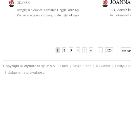
JOANNA
GDAŃSK
Drogiej Koleżance Karolinie Grygiel oraz Jej
"Ci, których k
Rodzinie wyrazy szczerego żalu i głębokiego...
to nieśmiertel
1
2
3
4
5
6
...
525
następ
Copyright © Wyborcza sp. z o.o.
O nas
Staże u nas
Reklama
Polityka 
Ustawienia prywatności