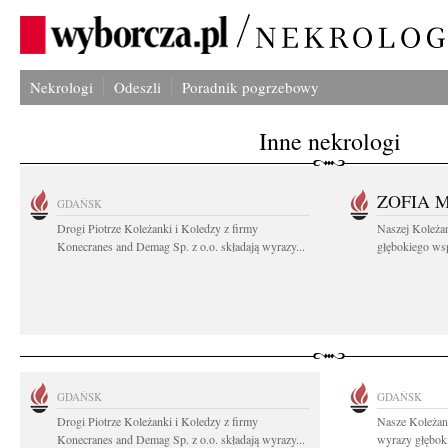
Nekrologi
Odeszli
Poradnik pogrzebowy
Inne nekrologi
ZOFIA 
GDAŃSK
Drogi Piotrze Koleżanki i Koledzy z firmy
Naszej Koleża
Konecranes and Demag Sp. z o.o. składają wyrazy...
głębokiego wspó
GDAŃSK
GDAŃSK
Drogi Piotrze Koleżanki i Koledzy z firmy
Nasze Koleżan
Konecranes and Demag Sp. z o.o. składają wyrazy...
wyrazy głęboki