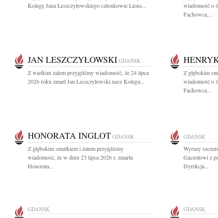
Kolegę Jana Leszczyłowskiego członkowie Lions...
wiadomość o ś
Fachowca,...
JAN LESZCZYŁOWSKI
HENRYK
GDAŃSK
Z wielkim żalem przyjęliśmy wiadomość, że 24 lipca
Z głębokim smu
2026 roku zmarł Jan Leszczyłowski nasz Kolega...
wiadomość o ś
Fachowca...
HONORATA INGLOT
GDAŃSK
GDAŃSK
Z głębokim smutkiem i żalem przyjęliśmy
Wyrazy szczer
wiadomość, że w dniu 23 lipca 2026 r. zmarła
Gaczołowi z p
Honorata...
Dyrekcja...
GDAŃSK
GDAŃSK