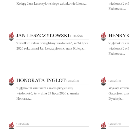
Kolegę Jana Leszczyłowskiego członkowie Lions...
wiadomość o ś
Fachowca,...
JAN LESZCZYŁOWSKI
HENRYK
GDAŃSK
Z wielkim żalem przyjęliśmy wiadomość, że 24 lipca
Z głębokim smu
2026 roku zmarł Jan Leszczyłowski nasz Kolega...
wiadomość o ś
Fachowca...
HONORATA INGLOT
GDAŃSK
GDAŃSK
Z głębokim smutkiem i żalem przyjęliśmy
Wyrazy szczer
wiadomość, że w dniu 23 lipca 2026 r. zmarła
Gaczołowi z p
Honorata...
Dyrekcja...
GDAŃSK
GDAŃSK