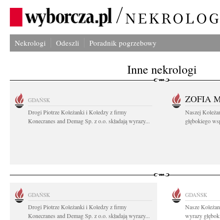
Nekrologi
Odeszli
Poradnik pogrzebowy
Inne nekrologi
ZOFIA 
GDAŃSK
Drogi Piotrze Koleżanki i Koledzy z firmy
Naszej Koleża
Konecranes and Demag Sp. z o.o. składają wyrazy...
głębokiego wspó
GDAŃSK
GDAŃSK
Drogi Piotrze Koleżanki i Koledzy z firmy
Nasze Koleżan
Konecranes and Demag Sp. z o.o. składają wyrazy...
wyrazy głęboki