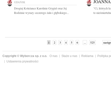
JOANNA
GDAŃSK
Drogiej Koleżance Karolinie Grygiel oraz Jej
"Ci, których k
Rodzinie wyrazy szczerego żalu i głębokiego...
to nieśmiertel
1
2
3
4
5
6
...
525
następ
Copyright © Wyborcza sp. z o.o.
O nas
Staże u nas
Reklama
Polityka 
Ustawienia prywatności