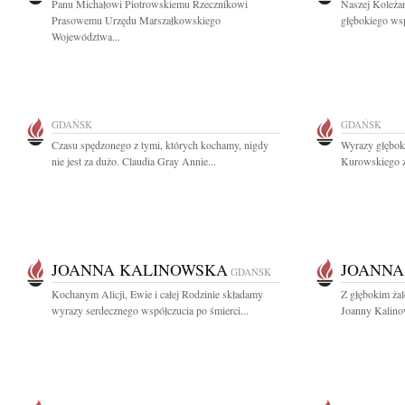
Panu Michałowi Piotrowskiemu Rzecznikowi
Naszej Koleżan
Prasowemu Urzędu Marszałkowskiego
głębokiego wsp
Województwa...
GDAŃSK
GDAŃSK
Czasu spędzonego z tymi, których kochamy, nigdy
Wyrazy głębok
nie jest za dużo. Claudia Gray Annie...
Kurowskiego z
JOANNA KALINOWSKA
JOANNA
GDAŃSK
Kochanym Alicji, Ewie i całej Rodzinie składamy
Z głębokim ża
wyrazy serdecznego współczucia po śmierci...
Joanny Kalinow