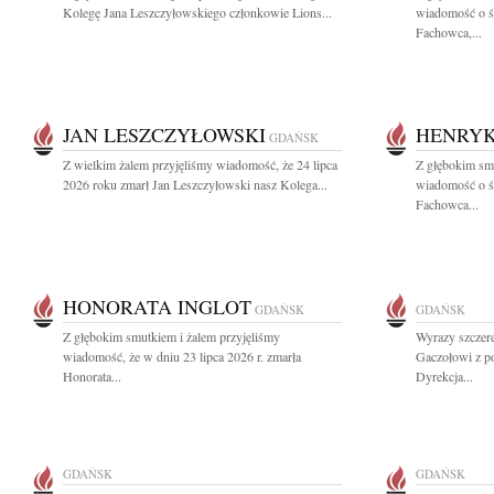
Kolegę Jana Leszczyłowskiego członkowie Lions...
wiadomość o ś
Fachowca,...
JAN LESZCZYŁOWSKI
HENRYK
GDAŃSK
Z wielkim żalem przyjęliśmy wiadomość, że 24 lipca
Z głębokim smu
2026 roku zmarł Jan Leszczyłowski nasz Kolega...
wiadomość o ś
Fachowca...
HONORATA INGLOT
GDAŃSK
GDAŃSK
Z głębokim smutkiem i żalem przyjęliśmy
Wyrazy szczer
wiadomość, że w dniu 23 lipca 2026 r. zmarła
Gaczołowi z p
Honorata...
Dyrekcja...
GDAŃSK
GDAŃSK