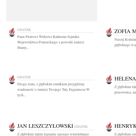
GDAŃSK
ZOFIA 
Panu Piotrowi Widzowi Radnemu Sejmiku
Naszej Koleża
Województwa Pomorskiego z powodu śmierci
głębokiego wspó
Mamy...
GDAŃSK
HELENA
Droga Aniu, z głębokim smutkiem przyjęliśmy
Z głębokim ża
wiadomość o śmierci Twojego Taty Eugeniusza W
pracownica, na
tych...
JAN LESZCZYŁOWSKI
HENRYK
GDAŃSK
Z głębokim żalem żegnamy naszego wieloletniego
Z głębokim smu