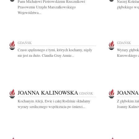
Panu Michałowi Piotrowskiemu Rzecznikowi
Naszej Koleżan
Prasowemu Urzędu Marszałkowskiego
głębokiego wsp
Województwa...
GDAŃSK
GDAŃSK
Czasu spędzonego z tymi, których kochamy, nigdy
Wyrazy głębok
nie jest za dużo. Claudia Gray Annie...
Kurowskiego z
JOANNA KALINOWSKA
JOANNA
GDAŃSK
Kochanym Alicji, Ewie i całej Rodzinie składamy
Z głębokim ża
wyrazy serdecznego współczucia po śmierci...
Joanny Kalinow