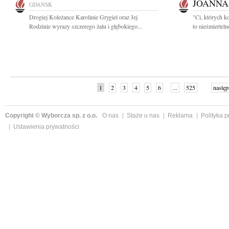
JOANNA
GDAŃSK
Drogiej Koleżance Karolinie Grygiel oraz Jej
"Ci, których k
Rodzinie wyrazy szczerego żalu i głębokiego...
to nieśmiertel
1
2
3
4
5
6
...
525
następ
Copyright © Wyborcza sp. z o.o.
O nas
Staże u nas
Reklama
Polityka 
Ustawienia prywatności