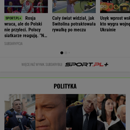
Rosja
Cały świat widział, jak
Usyk wprost ws
wraca, ale do Polski
Switolina potraktowała
kto wygra wojn
nie przyleci. Polscy
rywalkę po meczu
Ukrainie
siatkarze reagują. "Nie
rozumiem"
SUBSKRYPCJA
WIĘCEJ NIŻ WYNIK. SUBSKRYBUJ
POLITYKA