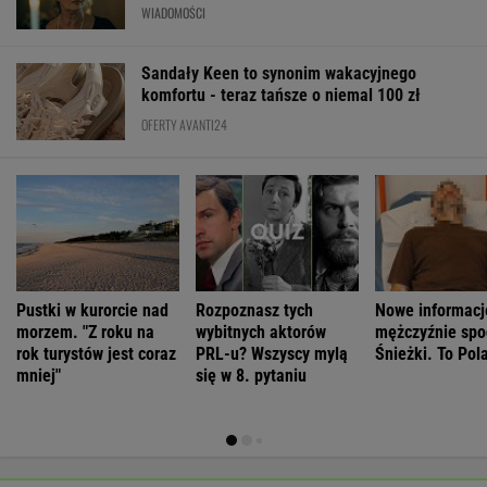
WIADOMOŚCI
Sandały Keen to synonim wakacyjnego
komfortu - teraz tańsze o niemal 100 zł
OFERTY AVANTI24
Pustki w kurorcie nad
Rozpoznasz tych
Nowe informacj
morzem. "Z roku na
wybitnych aktorów
mężczyźnie spo
rok turystów jest coraz
PRL-u? Wszyscy mylą
Śnieżki. To Pol
mniej"
się w 8. pytaniu