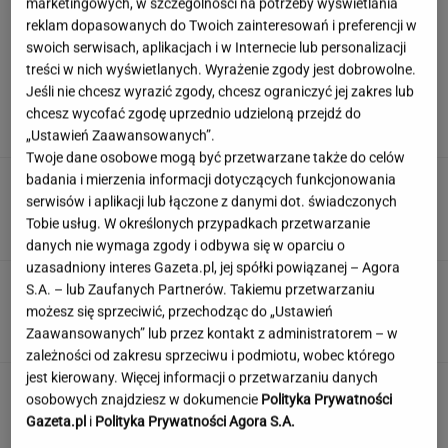
marketingowych, w szczególności na potrzeby wyświetlania
reklam dopasowanych do Twoich zainteresowań i preferencji w
swoich serwisach, aplikacjach i w Internecie lub personalizacji
Wachowicz wraz z Kurzopkami
treści w nich wyświetlanych. Wyrażenie zgody jest dobrowolne.
pożegnała się z "halo tu polsat". Mówi o
Jeśli nie chcesz wyrazić zgody, chcesz ograniczyć jej zakres lub
zaskoczeniu
chcesz wycofać zgodę uprzednio udzieloną przejdź do
MARCIN WOLNIAK
„Ustawień Zaawansowanych”.
Twoje dane osobowe mogą być przetwarzane także do celów
badania i mierzenia informacji dotyczących funkcjonowania
Nowe informacje o mężczyźnie spod Śnieżki.
To Polak
serwisów i aplikacji lub łączone z danymi dot. świadczonych
Tobie usług. W określonych przypadkach przetwarzanie
danych nie wymaga zgody i odbywa się w oparciu o
uzasadniony interes Gazeta.pl, jej spółki powiązanej – Agora
Quiz. Te aktorki znane są na całym świecie.
S.A. – lub Zaufanych Partnerów. Takiemu przetwarzaniu
Kojarzysz ich nazwiska?
możesz się sprzeciwić, przechodząc do „Ustawień
Zaawansowanych” lub przez kontakt z administratorem – w
zależności od zakresu sprzeciwu i podmiotu, wobec którego
jest kierowany. Więcej informacji o przetwarzaniu danych
To nie droga na skróty. Matka pokazuje, jak
osobowych znajdziesz w dokumencie
Polityka Prywatności
naprawdę wygląda edukacja domowa
Gazeta.pl
i
Polityka Prywatności Agora S.A.
MATERIAŁ PROMOCYJNY