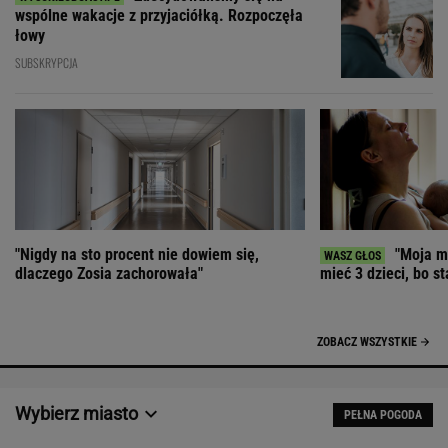
wspólne wakacje z przyjaciółką. Rozpoczęła
łowy
SUBSKRYPCJA
"Nigdy na sto procent nie dowiem się,
"Moja ma
dlaczego Zosia zachorowała"
mieć 3 dzieci, bo st
ZOBACZ WSZYSTKIE
Wybierz miasto
PEŁNA POGODA