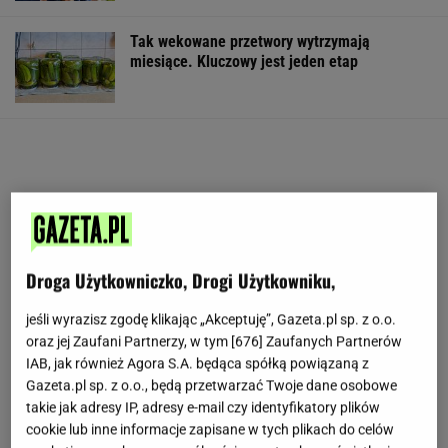
Tak wekowane przetwory wytrzymają
miesiące. Kluczowy jest jeden etap
Droga Użytkowniczko, Drogi Użytkowniku,
jeśli wyrazisz zgodę klikając „Akceptuję”, Gazeta.pl sp. z o.o.
oraz jej Zaufani Partnerzy, w tym [
676
] Zaufanych Partnerów
IAB, jak również Agora S.A. będąca spółką powiązaną z
Gazeta.pl sp. z o.o., będą przetwarzać Twoje dane osobowe
takie jak adresy IP, adresy e-mail czy identyfikatory plików
cookie lub inne informacje zapisane w tych plikach do celów