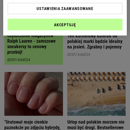
USTAWIENIA ZAAWANSOWANE
AKCEPTUJĘ
Czyszczenie magazynów
Ten karmelowy kuferek od
Ralph Lauren - zamszowe
polskiej marki będzie idealny
sneakersy to cenowy
na jesień. Zgrabny i pojemny
przebój!
OFERTY AVANTI24
OFERTY AVANTI24
"Uratował moje cienkie
Urlop nad polskim morzem nie
paznokcie po zdjęciu hybrydy,
musi być drogi. Bestsellerowe