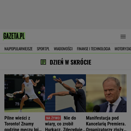
NAJPOPULARNIEJSZE
SPORT.PL
WIADOMOŚCI
FINANSE I TECHNOLOGIA
MOTORYZA
DZIEŃ W SKRÓCIE
Pilne wieści z
Nie do
Manifestacja pod
Toronto! Znamy
wiary, co zrobił
Kancelarią Premiera.
godzinę meczu Igi
Hurkacz. Zdecyduje
Organizatorzy złożyli