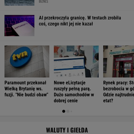
BIZNES
AI przekroczyła granicę. W testach zrobiła
coś, czego nikt jej nie kazał
Paramount przekonał
Nowe eLicytacje
Rynek pracy: S
Wielką Brytanię ws.
ruszyły pełną parą.
bezrobocia w gó
fuzji. "Nie budzi obaw"
Dużo samochodów w
Gdzie najtrudnie
dobrej cenie
etat?
WALUTY I GIEŁDA