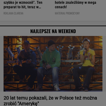
szybko je wzmocnił". Ten
hotele znaleźliśmy w mega
preparat to hit, teraz w
cenach!
świetnej cenie
REKLAMA CLARENA
MATERIAŁ PROMOCYJNY
NAJLEPSZE NA WEEKEND
20 lat temu pokazali, że w Polsce też można
zrobić "Amerykę"