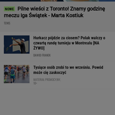
Pilne wieści z Toronto! Znamy godzinę
meczu Iga Świątek - Marta Kostiuk
TENIS
Hurkacz pójdzie za ciosem? Polak walczy o
czwartą rundę turnieju w Montrealu [NA
ŻYWO]
DAWID FRANEK
Tysiące osób zrobi to we wrześniu. Powód
może cię zaskoczyć
MATERIAŁ PROMOCYJNY,
18+