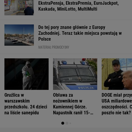
EkstraPensja, EkstraPremia, EuroJackpot,
Kaskada, MiniLotto, MultiMulti
Do tej pory znane głównie z Europy
Zachodniej. Teraz takie miejsca powstają w
Polsce
MATERIAŁ PROMOCYJNY
Gruźlica w
Obława za
DOGE miał przy
warszawskim
nożownikiem w
USA miliardowe
przedszkolu. 24 dzieci
Kamiennej Górze.
oszczędności. 
na liście sanepidu
Napastnik ranił 15-
poszło nie tak?
latka