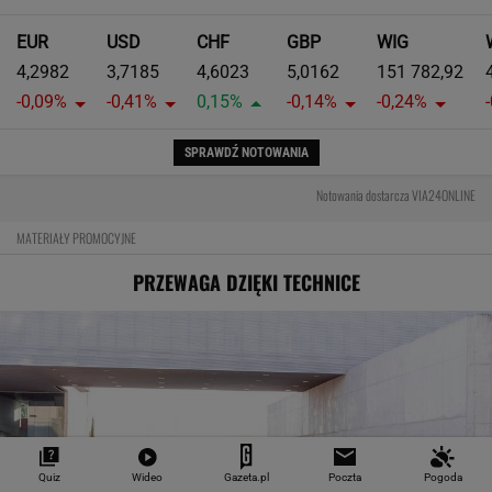
EUR
USD
CHF
GBP
WIG
4,2982
3,7185
4,6023
5,0162
151 782,92
-0,09%
-0,41%
0,15%
-0,14%
-0,24%
SPRAWDŹ NOTOWANIA
Notowania dostarcza VIA24ONLINE
MATERIAŁY PROMOCYJNE
PRZEWAGA DZIĘKI TECHNICE
Quiz
Wideo
Gazeta.pl
Poczta
Pogoda