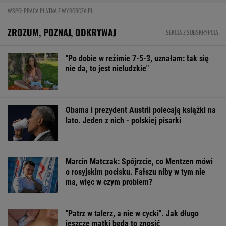
WSPÓŁPRACA PŁATNA Z WYBORCZA.PL
ZROZUM, POZNAJ, ODKRYWAJ
SEKCJA Z SUBSKRYPCJĄ
"Po dobie w reżimie 7-5-3, uznałam: tak się
nie da, to jest nieludzkie"
Obama i prezydent Austrii polecają książki na
lato. Jeden z nich - polskiej pisarki
Marcin Matczak: Spójrzcie, co Mentzen mówi
o rosyjskim pocisku. Fałszu niby w tym nie
ma, więc w czym problem?
"Patrz w talerz, a nie w cycki". Jak długo
jeszcze matki będą to znosić