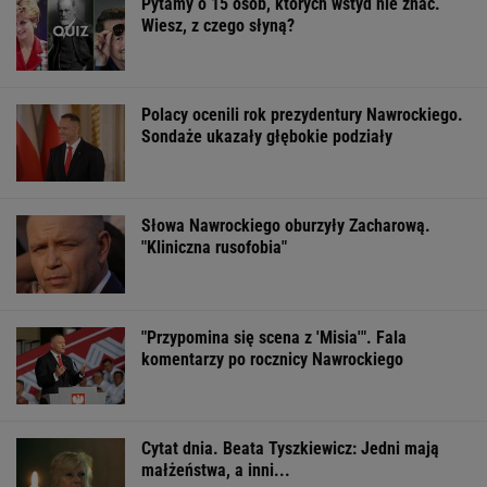
Pytamy o 15 osób, których wstyd nie znać.
Wiesz, z czego słyną?
Polacy ocenili rok prezydentury Nawrockiego.
Sondaże ukazały głębokie podziały
Słowa Nawrockiego oburzyły Zacharową.
"Kliniczna rusofobia"
"Przypomina się scena z 'Misia'". Fala
komentarzy po rocznicy Nawrockiego
Cytat dnia. Beata Tyszkiewicz: Jedni mają
małżeństwa, a inni...