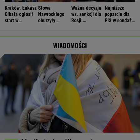
Kraków. Łukasz
Słowa
Ważna decyzja
Najniższe
Gibała ogłosił
Nawrockiego
ws. sankcji dla
poparcie dla
start w
oburzyły
Rosji.
PiS w sondażu
wyborach na
Zacharową.
Amerykański
od lat. Doda i
prezydenta
"Kliniczna
Senat
jej były mąż
miasta
rusofobia"
zagłosował
oskarżeni
WIADOMOŚCI