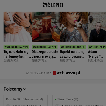
ŻYĆ LEPIEJ
To, co działo się
Dlaczego dorosłe
Rączki na stole,
Adam
na Teneryfie, mi
dzieci zrywają
zasznurowane
"Nergal"
SUBSKRYPCJA
SUBSKRYPCJA
SUBSKRYPCJA
SUBSKRYPCJA
się należało. Nie
kontakt z
usta. Byłam
Darski: Ja
myślałam, że to
rodzicami?
wychowana w
wybieram
złe
dużej dyscyplinie
terapię, a
WSPÓŁPRACA PŁATNA Z
większość
facetów
alkohol
Polecamy
Dziś 16:00 • Piłka nożna (M)
●
Trwa
• Tenis (M)