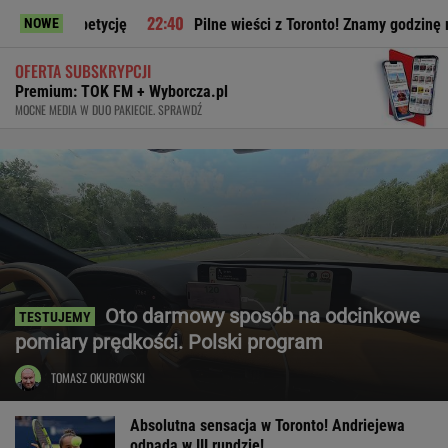
ę
Pilne wieści z Toronto! Znamy godzinę meczu Iga Świątek 
NOWE
OFERTA SUBSKRYPCJI
Premium: TOK FM + Wyborcza.pl
MOCNE MEDIA W DUO PAKIECIE. SPRAWDŹ
Oto darmowy sposób na odcinkowe
pomiary prędkości. Polski program
TOMASZ OKUROWSKI
Absolutna sensacja w Toronto! Andriejewa
odpada w III rundzie!