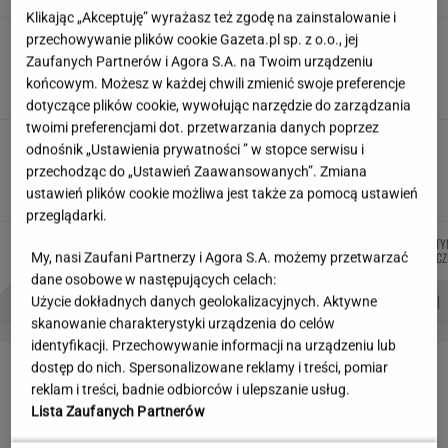
Klikając „Akceptuję” wyrażasz też zgodę na zainstalowanie i
przechowywanie plików cookie Gazeta.pl sp. z o.o., jej
Partnerka Litewki po jego
śmierci: Niektórzy zlecieli się jak sępy
Zaufanych Partnerów i Agora S.A. na Twoim urządzeniu
końcowym. Możesz w każdej chwili zmienić swoje preferencje
SUBSKRYPCJA
dotyczące plików cookie, wywołując narzędzie do zarządzania
twoimi preferencjami dot. przetwarzania danych poprzez
20 lat temu pokazali, że w Polsce też można
odnośnik „Ustawienia prywatności ” w stopce serwisu i
zrobić "Amerykę"
przechodząc do „Ustawień Zaawansowanych”. Zmiana
MARTA KORYCKA
ustawień plików cookie możliwa jest także za pomocą ustawień
przeglądarki.
MARTA
MARCIN
MIŁOSZ
JUSTY
Autorzy:
KORYCKA
KOZŁOWSKI
WIATROWSKI-BUJACZ
BRYC
My, nasi Zaufani Partnerzy i Agora S.A. możemy przetwarzać
dane osobowe w następujących celach:
PROBLEMY POLSKICH SIATKARZY
ZNAK Z '30'
WISŁAWA SZYMBORSKA
Użycie dokładnych danych geolokalizacyjnych. Aktywne
skanowanie charakterystyki urządzenia do celów
identyfikacji. Przechowywanie informacji na urządzeniu lub
LETNIE OKAZJE
dostęp do nich. Spersonalizowane reklamy i treści, pomiar
reklam i treści, badnie odbiorców i ulepszanie usług.
Lista Zaufanych Partnerów