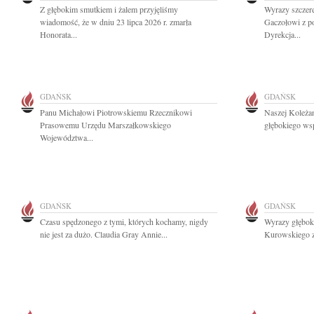
Z głębokim smutkiem i żalem przyjęliśmy
Wyrazy szczer
wiadomość, że w dniu 23 lipca 2026 r. zmarła
Gaczołowi z p
Honorata...
Dyrekcja...
GDAŃSK
GDAŃSK
Panu Michałowi Piotrowskiemu Rzecznikowi
Naszej Koleżan
Prasowemu Urzędu Marszałkowskiego
głębokiego wsp
Województwa...
GDAŃSK
GDAŃSK
Czasu spędzonego z tymi, których kochamy, nigdy
Wyrazy głębok
nie jest za dużo. Claudia Gray Annie...
Kurowskiego z