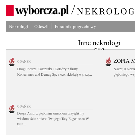
Nekrologi
Odeszli
Poradnik pogrzebowy
Inne nekrologi
ZOFIA 
GDAŃSK
Drogi Piotrze Koleżanki i Koledzy z firmy
Naszej Koleża
Konecranes and Demag Sp. z o.o. składają wyrazy...
głębokiego wspó
GDAŃSK
Droga Aniu, z głębokim smutkiem przyjęliśmy
wiadomość o śmierci Twojego Taty Eugeniusza W
tych...