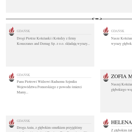
GDAŃSK
GDAŃSK
Drogi Piotrze Koleżanki i Koledzy z firmy
Nasze Koleżan
Konecranes and Demag Sp. z o.o. składają wyrazy...
wyrazy głęboki
GDAŃSK
ZOFIA 
Panu Piotrowi Widzowi Radnemu Sejmiku
Naszej Koleża
Województwa Pomorskiego z powodu śmierci
głębokiego wspó
Mamy...
GDAŃSK
HELENA
Droga Aniu, z głębokim smutkiem przyjęliśmy
Z głębokim ża