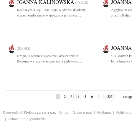
JOANNA KALINOWSKA
JOANNA
GDAŃSK
Kochanym Alicji, Ewie i całej Rodzinie składamy
Z głębokim ża
wyrazy serdecznego współczucia po śmierci...
Joanny Kalinow
JOANNA
GDAŃSK
Drogiej Koleżance Karolinie Grygiel oraz Jej
"Ci, których k
Rodzinie wyrazy szczerego żalu i głębokiego...
to nieśmiertel
1
2
3
4
5
6
...
525
następ
Copyright © Wyborcza sp. z o.o.
O nas
Staże u nas
Reklama
Polityka 
Ustawienia prywatności