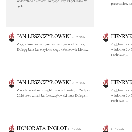
wiadomość o śmierci Twojego Taty Eugeniusza W
pracownica, na
tych...
JAN LESZCZYŁOWSKI
HENRYK
GDAŃSK
Z głębokim żalem żegnamy naszego wieloletniego
Z głębokim smu
Kolegę Jana Leszczyłowskiego członkowie Lions...
wiadomość o ś
Fachowca,...
JAN LESZCZYŁOWSKI
HENRYK
GDAŃSK
Z wielkim żalem przyjęliśmy wiadomość, że 24 lipca
Z głębokim smu
2026 roku zmarł Jan Leszczyłowski nasz Kolega...
wiadomość o ś
Fachowca...
HONORATA INGLOT
GDAŃSK
GDAŃSK