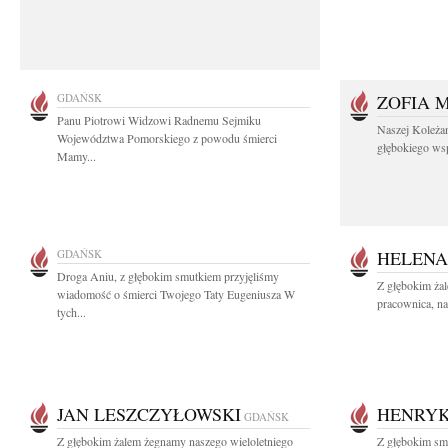
GDAŃSK
ZOFIA 
Panu Piotrowi Widzowi Radnemu Sejmiku
Naszej Koleża
Województwa Pomorskiego z powodu śmierci
głębokiego wspó
Mamy...
GDAŃSK
HELENA
Droga Aniu, z głębokim smutkiem przyjęliśmy
Z głębokim ża
wiadomość o śmierci Twojego Taty Eugeniusza W
pracownica, na
tych...
JAN LESZCZYŁOWSKI
HENRYK
GDAŃSK
Z głębokim żalem żegnamy naszego wieloletniego
Z głębokim smu