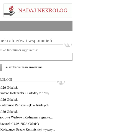
 nekrologów i wspomnień
wisko lub numer ogłoszenia:
+ szukanie zaawansowane
KROLOGI
.2026
Gdańsk
iotrze Koleżanki i Koledzy z firmy...
.2026
Gdańsk
Koleżance Renacie Sęk w trudnych...
.2026
Gdańsk
iotrowi Widzowi Radnemu Sejmiku...
Mazurek
03.08.2026
Gdańsk
 Koleżance Beacie Rumińskiej wyrazy...