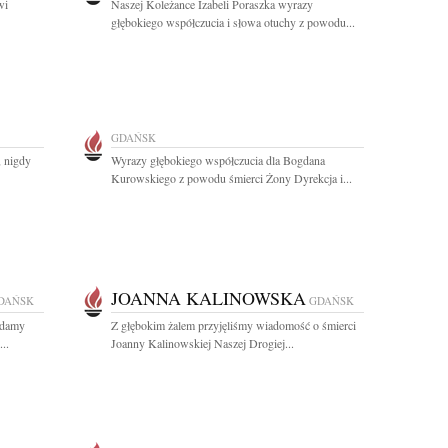
wi
Naszej Koleżance Izabeli Poraszka wyrazy
głębokiego współczucia i słowa otuchy z powodu...
GDAŃSK
, nigdy
Wyrazy głębokiego współczucia dla Bogdana
Kurowskiego z powodu śmierci Żony Dyrekcja i...
JOANNA KALINOWSKA
DAŃSK
GDAŃSK
ładamy
Z głębokim żalem przyjęliśmy wiadomość o śmierci
..
Joanny Kalinowskiej Naszej Drogiej...