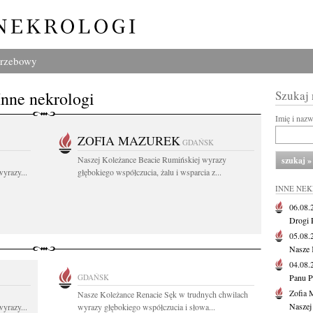
grzebowy
Inne nekrologi
Szukaj
Imię i naz
ZOFIA MAZUREK
GDAŃSK
Naszej Koleżance Beacie Rumińskiej wyrazy
yrazy...
głębokiego współczucia, żalu i wsparcia z...
INNE NE
06.08
Drogi P
05.08
Nasze 
04.08
GDAŃSK
Panu P
Zofia 
Nasze Koleżance Renacie Sęk w trudnych chwilach
Naszej
yrazy...
wyrazy głębokiego współczucia i słowa...