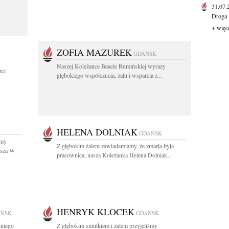
31.07
Droga 
+ więc
ZOFIA MAZUREK
GDAŃSK
Naszej Koleżance Beacie Rumińskiej wyrazy
ci
głębokiego współczucia, żalu i wsparcia z...
HELENA DOLNIAK
GDAŃSK
śmy
Z głębokim żalem zawiadamiamy, że zmarła była
usza W
pracownica, nasza Koleżanka Helena Dolniak...
HENRYK KLOCEK
AŃSK
GDAŃSK
tniego
Z głębokim smutkiem i żalem przyjęliśmy