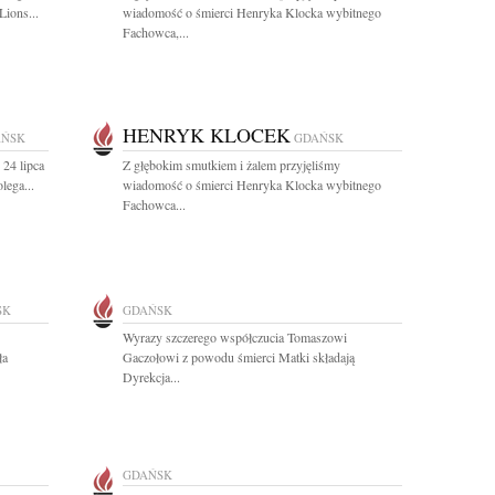
ions...
wiadomość o śmierci Henryka Klocka wybitnego
Fachowca,...
HENRYK KLOCEK
AŃSK
GDAŃSK
 24 lipca
Z głębokim smutkiem i żalem przyjęliśmy
lega...
wiadomość o śmierci Henryka Klocka wybitnego
Fachowca...
SK
GDAŃSK
Wyrazy szczerego współczucia Tomaszowi
ła
Gaczołowi z powodu śmierci Matki składają
Dyrekcja...
GDAŃSK