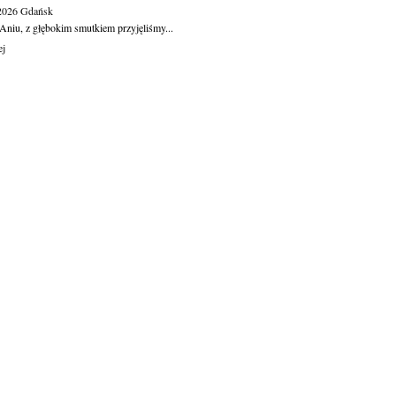
.2026
Gdańsk
Aniu, z głębokim smutkiem przyjęliśmy...
ej