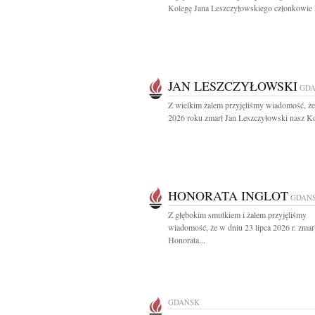
Kolegę Jana Leszczyłowskiego członkowie L
JAN LESZCZYŁOWSKI
GD
Z wielkim żalem przyjęliśmy wiadomość, że
2026 roku zmarł Jan Leszczyłowski nasz Ko
HONORATA INGLOT
GDAŃ
Z głębokim smutkiem i żalem przyjęliśmy
wiadomość, że w dniu 23 lipca 2026 r. zmar
Honorata...
GDAŃSK