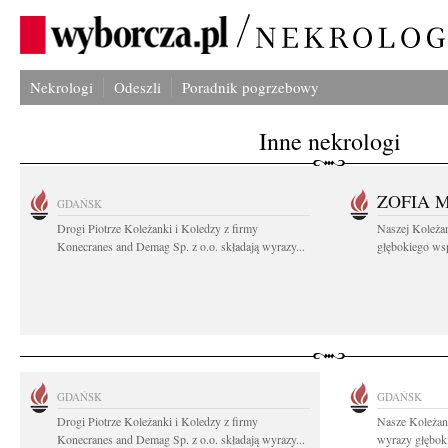
Nekrologi
Odeszli
Poradnik pogrzebowy
Inne nekrologi
ZOFIA 
GDAŃSK
Drogi Piotrze Koleżanki i Koledzy z firmy
Naszej Koleża
Konecranes and Demag Sp. z o.o. składają wyrazy...
głębokiego wspó
GDAŃSK
GDAŃSK
Drogi Piotrze Koleżanki i Koledzy z firmy
Nasze Koleżan
Konecranes and Demag Sp. z o.o. składają wyrazy...
wyrazy głęboki