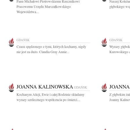
Panu Michałowi Piotrowskiemu Rzecznikowi
Naszej Koleżan
Prasowemu Urzędu Marszałkowskiego
głębokiego wsp
Województwa...
GDAŃSK
GDAŃSK
Czasu spędzonego z tymi, których kochamy, nigdy
Wyrazy głębok
nie jest za dużo. Claudia Gray Annie...
Kurowskiego z
JOANNA KALINOWSKA
JOANNA
GDAŃSK
Kochanym Alicji, Ewie i całej Rodzinie składamy
Z głębokim ża
wyrazy serdecznego współczucia po śmierci...
Joanny Kalinow