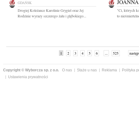
JOANNA
GDAŃSK
Drogiej Koleżance Karolinie Grygiel oraz Jej
"Ci, których k
Rodzinie wyrazy szczerego żalu i głębokiego...
to nieśmiertel
1
2
3
4
5
6
...
525
następ
Copyright © Wyborcza sp. z o.o.
O nas
Staże u nas
Reklama
Polityka 
Ustawienia prywatności