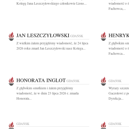
Kolegę Jana Leszczyłowskiego członkowie Lions...
wiadomość o ś
Fachowca,...
JAN LESZCZYŁOWSKI
HENRYK
GDAŃSK
Z wielkim żalem przyjęliśmy wiadomość, że 24 lipca
Z głębokim smu
2026 roku zmarł Jan Leszczyłowski nasz Kolega...
wiadomość o ś
Fachowca...
HONORATA INGLOT
GDAŃSK
GDAŃSK
Z głębokim smutkiem i żalem przyjęliśmy
Wyrazy szczer
wiadomość, że w dniu 23 lipca 2026 r. zmarła
Gaczołowi z p
Honorata...
Dyrekcja...
GDAŃSK
GDAŃSK