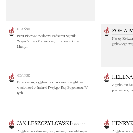
GDAŃSK
ZOFIA 
Panu Piotrowi Widzowi Radnemu Sejmiku
Naszej Koleża
Województwa Pomorskiego z powodu śmierci
głębokiego wspó
Mamy...
GDAŃSK
HELENA
Droga Aniu, z głębokim smutkiem przyjęliśmy
Z głębokim ża
wiadomość o śmierci Twojego Taty Eugeniusza W
pracownica, na
tych...
JAN LESZCZYŁOWSKI
HENRYK
GDAŃSK
Z głębokim żalem żegnamy naszego wieloletniego
Z głębokim smu