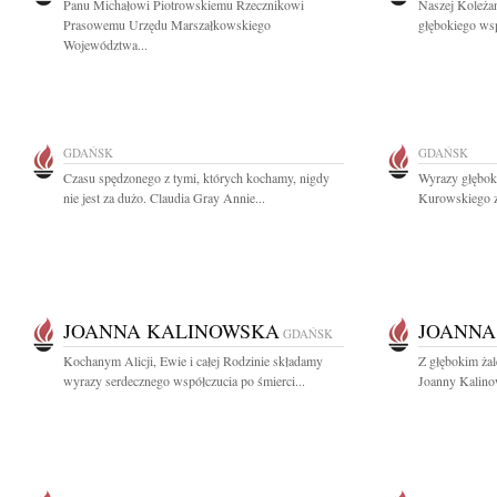
Panu Michałowi Piotrowskiemu Rzecznikowi
Naszej Koleżan
Prasowemu Urzędu Marszałkowskiego
głębokiego wsp
Województwa...
GDAŃSK
GDAŃSK
Czasu spędzonego z tymi, których kochamy, nigdy
Wyrazy głębok
nie jest za dużo. Claudia Gray Annie...
Kurowskiego z
JOANNA KALINOWSKA
JOANNA
GDAŃSK
Kochanym Alicji, Ewie i całej Rodzinie składamy
Z głębokim ża
wyrazy serdecznego współczucia po śmierci...
Joanny Kalinow