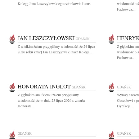
Kolegę Jana Leszczyłowskiego członkowie Lions...
wiadomość o ś
Fachowca,...
JAN LESZCZYŁOWSKI
HENRYK
GDAŃSK
Z wielkim żalem przyjęliśmy wiadomość, że 24 lipca
Z głębokim smu
2026 roku zmarł Jan Leszczyłowski nasz Kolega...
wiadomość o ś
Fachowca...
HONORATA INGLOT
GDAŃSK
GDAŃSK
Z głębokim smutkiem i żalem przyjęliśmy
Wyrazy szczer
wiadomość, że w dniu 23 lipca 2026 r. zmarła
Gaczołowi z p
Honorata...
Dyrekcja...
GDAŃSK
GDAŃSK