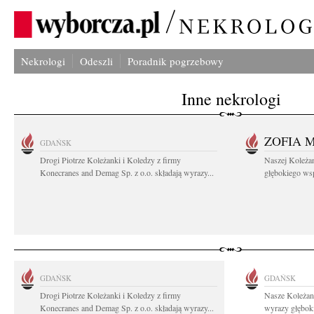
Nekrologi
Odeszli
Poradnik pogrzebowy
Inne nekrologi
ZOFIA 
GDAŃSK
Drogi Piotrze Koleżanki i Koledzy z firmy
Naszej Koleża
Konecranes and Demag Sp. z o.o. składają wyrazy...
głębokiego wspó
GDAŃSK
GDAŃSK
Drogi Piotrze Koleżanki i Koledzy z firmy
Nasze Koleżan
Konecranes and Demag Sp. z o.o. składają wyrazy...
wyrazy głęboki