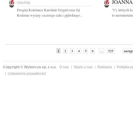
JOANNA
GDAŃSK
Drogiej Koleżance Karolinie Grygiel oraz Jej
"Ci, których k
Rodzinie wyrazy szczerego żalu i głębokiego...
to nieśmiertel
1
2
3
4
5
6
...
525
następ
Copyright © Wyborcza sp. z o.o.
O nas
Staże u nas
Reklama
Polityka 
Ustawienia prywatności