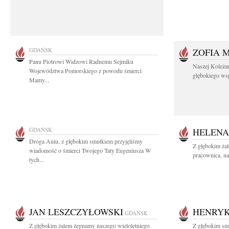
GDAŃSK
ZOFIA 
Panu Piotrowi Widzowi Radnemu Sejmiku
Naszej Koleża
Województwa Pomorskiego z powodu śmierci
głębokiego wspó
Mamy...
GDAŃSK
HELENA
Droga Aniu, z głębokim smutkiem przyjęliśmy
Z głębokim ża
wiadomość o śmierci Twojego Taty Eugeniusza W
pracownica, na
tych...
JAN LESZCZYŁOWSKI
HENRYK
GDAŃSK
Z głębokim żalem żegnamy naszego wieloletniego
Z głębokim smu