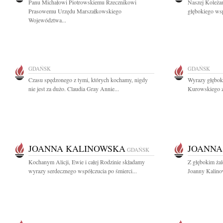
Panu Michałowi Piotrowskiemu Rzecznikowi
Naszej Koleżan
Prasowemu Urzędu Marszałkowskiego
głębokiego wsp
Województwa...
GDAŃSK
GDAŃSK
Czasu spędzonego z tymi, których kochamy, nigdy
Wyrazy głębok
nie jest za dużo. Claudia Gray Annie...
Kurowskiego z
JOANNA KALINOWSKA
JOANNA
GDAŃSK
Kochanym Alicji, Ewie i całej Rodzinie składamy
Z głębokim ża
wyrazy serdecznego współczucia po śmierci...
Joanny Kalinow