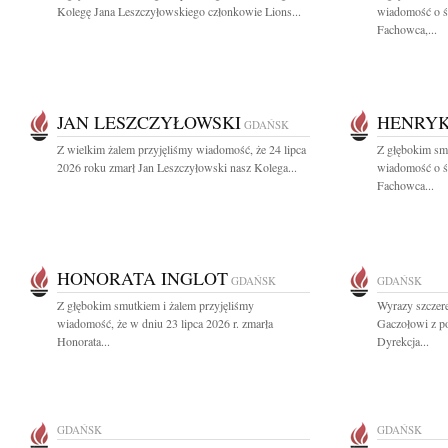
Kolegę Jana Leszczyłowskiego członkowie Lions...
wiadomość o ś
Fachowca,...
JAN LESZCZYŁOWSKI
HENRYK
GDAŃSK
Z wielkim żalem przyjęliśmy wiadomość, że 24 lipca
Z głębokim smu
2026 roku zmarł Jan Leszczyłowski nasz Kolega...
wiadomość o ś
Fachowca...
HONORATA INGLOT
GDAŃSK
GDAŃSK
Z głębokim smutkiem i żalem przyjęliśmy
Wyrazy szczer
wiadomość, że w dniu 23 lipca 2026 r. zmarła
Gaczołowi z p
Honorata...
Dyrekcja...
GDAŃSK
GDAŃSK