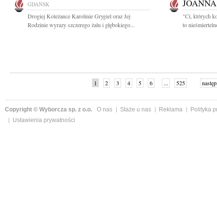
JOANNA
GDAŃSK
Drogiej Koleżance Karolinie Grygiel oraz Jej
"Ci, których k
Rodzinie wyrazy szczerego żalu i głębokiego...
to nieśmiertel
1
2
3
4
5
6
...
525
następ
Copyright © Wyborcza sp. z o.o.
O nas
Staże u nas
Reklama
Polityka 
Ustawienia prywatności