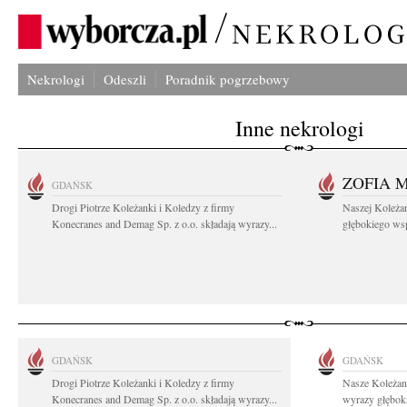
Nekrologi
Odeszli
Poradnik pogrzebowy
Inne nekrologi
ZOFIA 
GDAŃSK
Drogi Piotrze Koleżanki i Koledzy z firmy
Naszej Koleża
Konecranes and Demag Sp. z o.o. składają wyrazy...
głębokiego wspó
GDAŃSK
GDAŃSK
Drogi Piotrze Koleżanki i Koledzy z firmy
Nasze Koleżan
Konecranes and Demag Sp. z o.o. składają wyrazy...
wyrazy głęboki