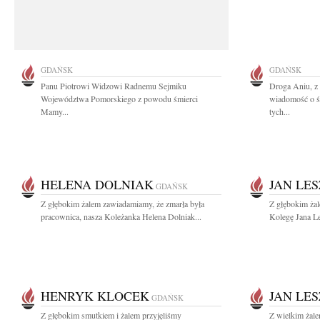
GDAŃSK
GDAŃSK
Panu Piotrowi Widzowi Radnemu Sejmiku
Droga Aniu, z
Województwa Pomorskiego z powodu śmierci
wiadomość o ś
Mamy...
tych...
HELENA DOLNIAK
JAN LE
GDAŃSK
Z głębokim żalem zawiadamiamy, że zmarła była
Z głębokim ża
pracownica, nasza Koleżanka Helena Dolniak...
Kolegę Jana L
HENRYK KLOCEK
JAN LE
GDAŃSK
Z głębokim smutkiem i żalem przyjęliśmy
Z wielkim żale