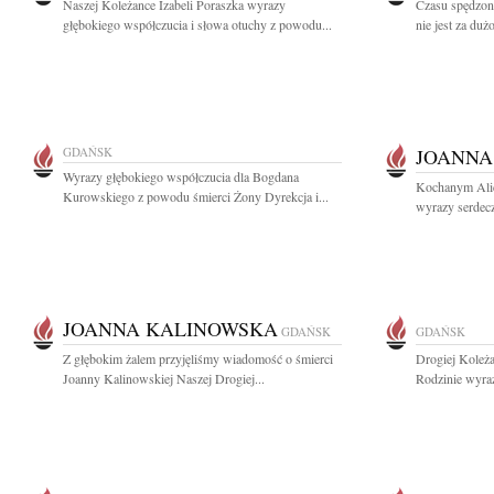
Naszej Koleżance Izabeli Poraszka wyrazy
Czasu spędzon
głębokiego współczucia i słowa otuchy z powodu...
nie jest za duż
GDAŃSK
JOANNA
Wyrazy głębokiego współczucia dla Bogdana
Kochanym Alicj
Kurowskiego z powodu śmierci Żony Dyrekcja i...
wyrazy serdecz
JOANNA KALINOWSKA
GDAŃSK
GDAŃSK
Z głębokim żalem przyjęliśmy wiadomość o śmierci
Drogiej Koleża
Joanny Kalinowskiej Naszej Drogiej...
Rodzinie wyraz