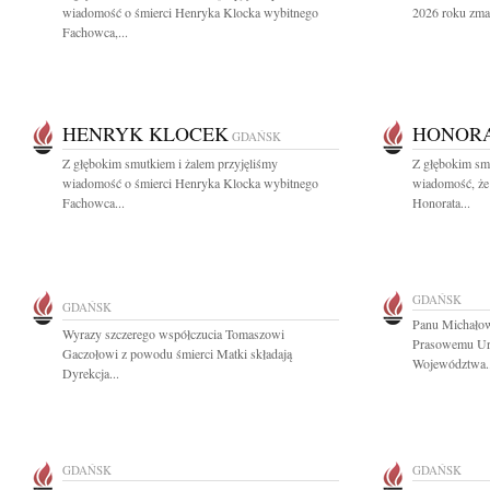
wiadomość o śmierci Henryka Klocka wybitnego
2026 roku zmar
Fachowca,...
HENRYK KLOCEK
HONORA
GDAŃSK
Z głębokim smutkiem i żalem przyjęliśmy
Z głębokim smu
wiadomość o śmierci Henryka Klocka wybitnego
wiadomość, że 
Fachowca...
Honorata...
GDAŃSK
GDAŃSK
Panu Michałow
Wyrazy szczerego współczucia Tomaszowi
Prasowemu Ur
Gaczołowi z powodu śmierci Matki składają
Województwa..
Dyrekcja...
GDAŃSK
GDAŃSK