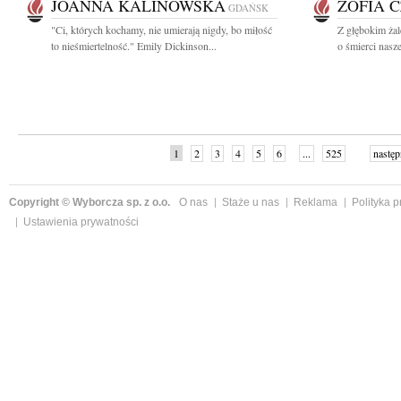
JOANNA KALINOWSKA
ZOFIA 
GDAŃSK
"Ci, których kochamy, nie umierają nigdy, bo miłość
Z głębokim żal
to nieśmiertelność." Emily Dickinson...
o śmierci nas
1
2
3
4
5
6
...
525
następ
Copyright © Wyborcza sp. z o.o.
O nas
Staże u nas
Reklama
Polityka 
Ustawienia prywatności