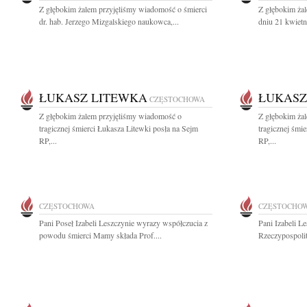
Z głębokim żalem przyjęliśmy wiadomość o śmierci
Z głębokim ża
dr. hab. Jerzego Mizgalskiego naukowca,...
dniu 21 kwietn
ŁUKASZ LITEWKA
ŁUKASZ
CZĘSTOCHOWA
Z głębokim żalem przyjęliśmy wiadomość o
Z głębokim ża
tragicznej śmierci Łukasza Litewki posła na Sejm
tragicznej śmi
RP,...
RP,...
CZĘSTOCHOWA
CZĘSTOCHO
Pani Poseł Izabeli Leszczynie wyrazy współczucia z
Pani Izabeli L
powodu śmierci Mamy składa Prof....
Rzeczypospolit