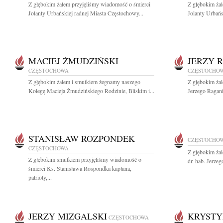
Z głębokim żalem przyjęliśmy wiadomość o śmierci
Z głębokim ża
Jolanty Urbańskiej radnej Miasta Częstochowy...
Jolanty Urbańs
MACIEJ ŻMUDZIŃSKI
JERZY 
CZĘSTOCHOWA
CZĘSTOCHO
Z głębokim żalem i smutkiem żegnamy naszego
Z głębokim ża
Kolegę Macieja Żmudzińskiego Rodzinie, Bliskim i...
Jerzego Ragani
STANISŁAW ROZPONDEK
CZĘSTOCHO
CZĘSTOCHOWA
Z głębokim ża
Z głębokim smutkiem przyjęliśmy wiadomość o
dr. hab. Jerze
śmierci Ks. Stanisława Rospondka kapłana,
patrioty,...
JERZY MIZGALSKI
KRYSTY
CZĘSTOCHOWA