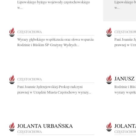
Lipowskiego byłego wojewody częstochowskiego
Lipowskiego b
w...
w...
CZĘSTOCHOWA
CZĘSTOCHO
Wyrazy głębokiego współczucia oraz słowa wsparcia
Pani Joannie J
Rodzinie i Bliskim ŚP Grażyny Wydrych...
prawnej w Urz
JANUSZ
CZĘSTOCHOWA
Pani Joannie Jędrzejowskiej-Prokop radczyni
Rodzinie i Bli
prawnej w Urzędzie Miasta Częstochowy wyrazy...
wyrazy współcz
JOLANTA URBAŃSKA
JOLANT
CZĘSTOCHOWA
CZĘSTOCHO