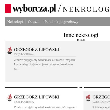
Nekrologi
Odeszli
Poradnik pogrzebowy
Inne nekrologi
GRZEGORZ LIPOWSKI
CZĘSTOCHOWA
Z żalem przyjęliśmy wiadomość o śmierci Grzegorza
Lipowskiego byłego wojewody częstochowskiego
w...
GRZEGORZ LIPOWSKI
GRZEGO
CZĘSTOCHOWA
CZĘSTOCHO
Z żalem przyjęliśmy wiadomość o śmierci Grzegorza
Z żalem przyj