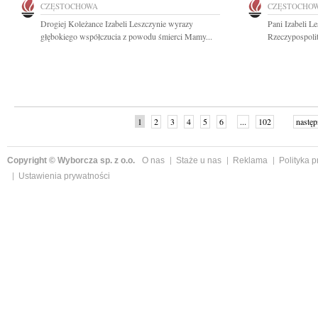
CZĘSTOCHOWA
CZĘSTOCHO
Drogiej Koleżance Izabeli Leszczynie wyrazy
Pani Izabeli L
głębokiego współczucia z powodu śmierci Mamy...
Rzeczypospolit
1
2
3
4
5
6
...
102
następ
Copyright © Wyborcza sp. z o.o.
O nas
Staże u nas
Reklama
Polityka 
Ustawienia prywatności