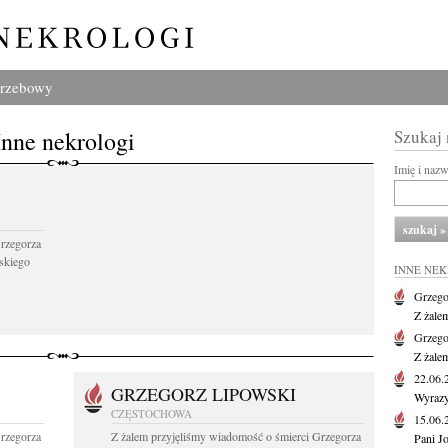
grzebowy
Inne nekrologi
Szukaj
Imię i naz
Grzegorza
skiego
INNE NE
Grzego
Z żale
Grzego
Z żale
22.06
GRZEGORZ LIPOWSKI
Wyrazy
CZĘSTOCHOWA
15.06
Grzegorza
Z żalem przyjęliśmy wiadomość o śmierci Grzegorza
Pani J