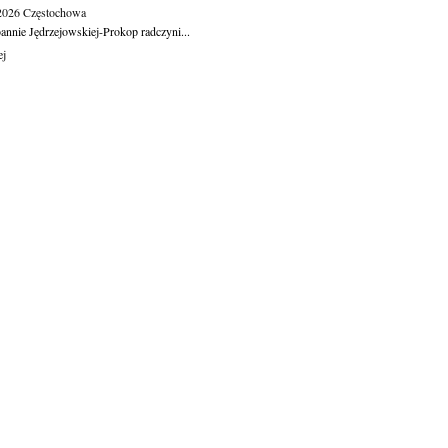
.2026
Częstochowa
oannie Jędrzejowskiej-Prokop radczyni...
ej