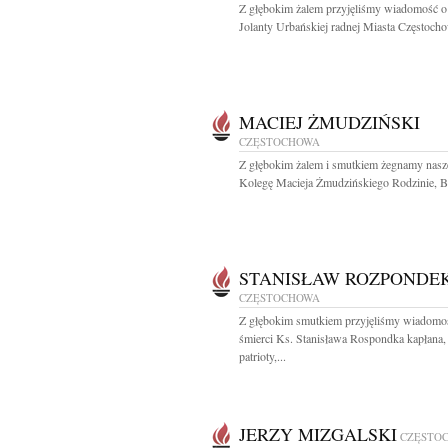
Z głębokim żalem przyjęliśmy wiadomość o
Jolanty Urbańskiej radnej Miasta Częstocho
MACIEJ ŻMUDZIŃSKI
CZĘSTOCHOWA
Z głębokim żalem i smutkiem żegnamy nas
Kolegę Macieja Żmudzińskiego Rodzinie, Bli
STANISŁAW ROZPONDE
CZĘSTOCHOWA
Z głębokim smutkiem przyjęliśmy wiadomo
śmierci Ks. Stanisława Rospondka kapłana,
patrioty,...
JERZY MIZGALSKI
CZĘSTO