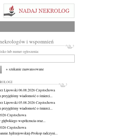
 nekrologów i wspomnień
wisko lub numer ogłoszenia:
+ szukanie zaawansowane
KROLOGI
rz Lipowski
06.08.2026
Częstochowa
m przyjęliśmy wiadomość o śmierci...
rz Lipowski
05.08.2026
Częstochowa
m przyjęliśmy wiadomość o śmierci...
.2026
Częstochowa
 głębokiego współczucia oraz...
.2026
Częstochowa
oannie Jędrzejowskiej-Prokop radczyni...