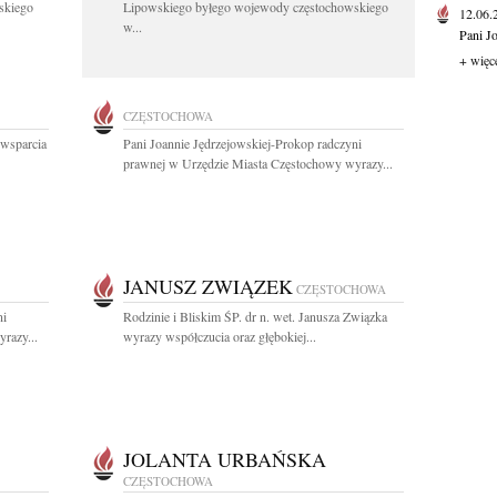
skiego
Lipowskiego byłego wojewody częstochowskiego
12.06
w...
Pani J
+ więc
CZĘSTOCHOWA
 wsparcia
Pani Joannie Jędrzejowskiej-Prokop radczyni
prawnej w Urzędzie Miasta Częstochowy wyrazy...
JANUSZ ZWIĄZEK
CZĘSTOCHOWA
ni
Rodzinie i Bliskim ŚP. dr n. wet. Janusza Związka
razy...
wyrazy współczucia oraz głębokiej...
JOLANTA URBAŃSKA
CZĘSTOCHOWA