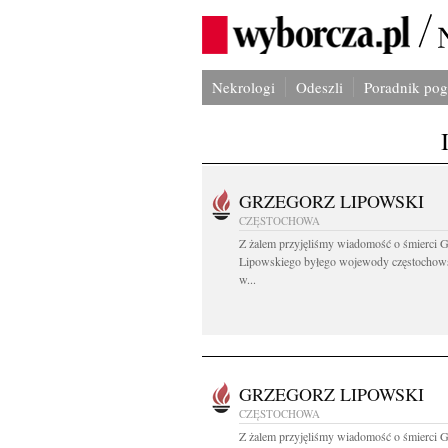
Nekrologi
Odeszli
Poradnik po
GRZEGORZ LIPOWSKI
CZĘSTOCHOWA
Z żalem przyjęliśmy wiadomość o śmierci 
Lipowskiego byłego wojewody częstochow
w...
GRZEGORZ LIPOWSKI
CZĘSTOCHOWA
Z żalem przyjęliśmy wiadomość o śmierci 