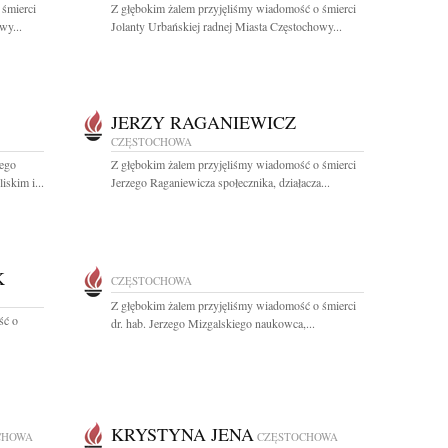
 śmierci
Z głębokim żalem przyjęliśmy wiadomość o śmierci
wy...
Jolanty Urbańskiej radnej Miasta Częstochowy...
JERZY RAGANIEWICZ
CZĘSTOCHOWA
zego
Z głębokim żalem przyjęliśmy wiadomość o śmierci
skim i...
Jerzego Raganiewicza społecznika, działacza...
K
CZĘSTOCHOWA
Z głębokim żalem przyjęliśmy wiadomość o śmierci
ść o
dr. hab. Jerzego Mizgalskiego naukowca,...
KRYSTYNA JENA
CHOWA
CZĘSTOCHOWA