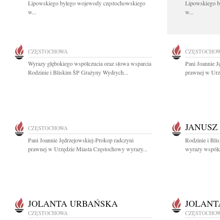
Lipowskiego byłego wojewody częstochowskiego
Lipowskiego b
w...
w...
CZĘSTOCHOWA
CZĘSTOCHO
Wyrazy głębokiego współczucia oraz słowa wsparcia
Pani Joannie J
Rodzinie i Bliskim ŚP Grażyny Wydrych...
prawnej w Urz
JANUSZ
CZĘSTOCHOWA
Pani Joannie Jędrzejowskiej-Prokop radczyni
Rodzinie i Bli
prawnej w Urzędzie Miasta Częstochowy wyrazy...
wyrazy współcz
JOLANTA URBAŃSKA
JOLANT
CZĘSTOCHOWA
CZĘSTOCHO