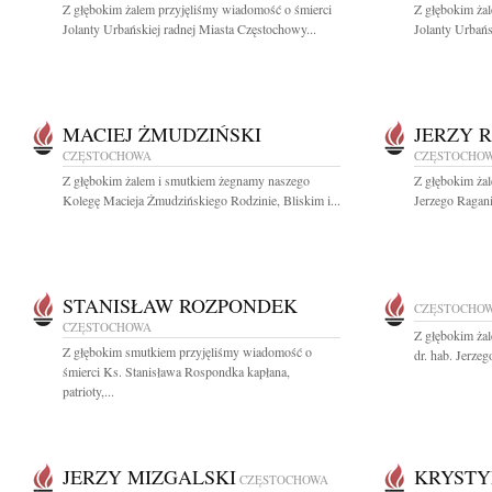
Z głębokim żalem przyjęliśmy wiadomość o śmierci
Z głębokim ża
Jolanty Urbańskiej radnej Miasta Częstochowy...
Jolanty Urbańs
MACIEJ ŻMUDZIŃSKI
JERZY 
CZĘSTOCHOWA
CZĘSTOCHO
Z głębokim żalem i smutkiem żegnamy naszego
Z głębokim ża
Kolegę Macieja Żmudzińskiego Rodzinie, Bliskim i...
Jerzego Ragani
STANISŁAW ROZPONDEK
CZĘSTOCHO
CZĘSTOCHOWA
Z głębokim ża
Z głębokim smutkiem przyjęliśmy wiadomość o
dr. hab. Jerze
śmierci Ks. Stanisława Rospondka kapłana,
patrioty,...
JERZY MIZGALSKI
KRYSTY
CZĘSTOCHOWA