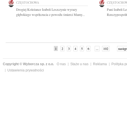
CZĘSTOCHOWA
CZĘSTOCHO
Drogiej Koleżance Izabeli Leszczynie wyrazy
Pani Izabeli L
głębokiego współczucia z powodu śmierci Mamy...
Rzeczypospolit
1
2
3
4
5
6
...
102
następ
Copyright © Wyborcza sp. z o.o.
O nas
Staże u nas
Reklama
Polityka 
Ustawienia prywatności