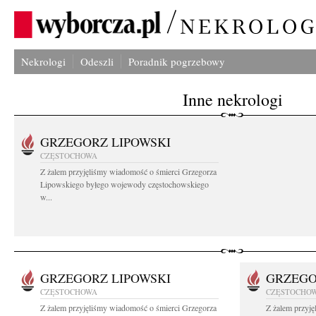
Nekrologi
Odeszli
Poradnik pogrzebowy
Inne nekrologi
GRZEGORZ LIPOWSKI
CZĘSTOCHOWA
Z żalem przyjęliśmy wiadomość o śmierci Grzegorza
Lipowskiego byłego wojewody częstochowskiego
w...
GRZEGORZ LIPOWSKI
GRZEGO
CZĘSTOCHOWA
CZĘSTOCHO
Z żalem przyjęliśmy wiadomość o śmierci Grzegorza
Z żalem przyj