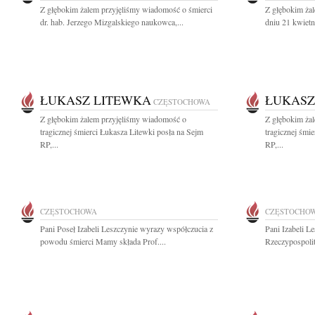
Z głębokim żalem przyjęliśmy wiadomość o śmierci
Z głębokim ża
dr. hab. Jerzego Mizgalskiego naukowca,...
dniu 21 kwietn
ŁUKASZ LITEWKA
ŁUKASZ
CZĘSTOCHOWA
Z głębokim żalem przyjęliśmy wiadomość o
Z głębokim ża
tragicznej śmierci Łukasza Litewki posła na Sejm
tragicznej śmi
RP,...
RP,...
CZĘSTOCHOWA
CZĘSTOCHO
Pani Poseł Izabeli Leszczynie wyrazy współczucia z
Pani Izabeli L
powodu śmierci Mamy składa Prof....
Rzeczypospolit