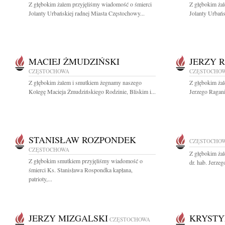
Z głębokim żalem przyjęliśmy wiadomość o śmierci
Z głębokim ża
Jolanty Urbańskiej radnej Miasta Częstochowy...
Jolanty Urbańs
MACIEJ ŻMUDZIŃSKI
JERZY 
CZĘSTOCHOWA
CZĘSTOCHO
Z głębokim żalem i smutkiem żegnamy naszego
Z głębokim ża
Kolegę Macieja Żmudzińskiego Rodzinie, Bliskim i...
Jerzego Ragani
STANISŁAW ROZPONDEK
CZĘSTOCHO
CZĘSTOCHOWA
Z głębokim ża
Z głębokim smutkiem przyjęliśmy wiadomość o
dr. hab. Jerze
śmierci Ks. Stanisława Rospondka kapłana,
patrioty,...
JERZY MIZGALSKI
KRYSTY
CZĘSTOCHOWA