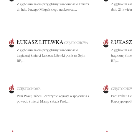
Z głębokim żalem przyjęliśmy wiadomość o śmierci
Z głębokim ża
dr. hab. Jerzego Mizgalskiego naukowca,...
dniu 21 kwietn
ŁUKASZ LITEWKA
ŁUKASZ
CZĘSTOCHOWA
Z głębokim żalem przyjęliśmy wiadomość o
Z głębokim ża
tragicznej śmierci Łukasza Litewki posła na Sejm
tragicznej śmi
RP,...
RP,...
CZĘSTOCHOWA
CZĘSTOCHO
Pani Poseł Izabeli Leszczynie wyrazy współczucia z
Pani Izabeli L
powodu śmierci Mamy składa Prof....
Rzeczypospolit