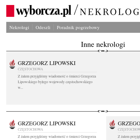
Nekrologi
Odeszli
Poradnik pogrzebowy
Inne nekrologi
GRZEGORZ LIPOWSKI
CZĘSTOCHOWA
Z żalem przyjęliśmy wiadomość o śmierci Grzegorza
Lipowskiego byłego wojewody częstochowskiego
w...
GRZEGORZ LIPOWSKI
GRZEGO
CZĘSTOCHOWA
CZĘSTOCHO
Z żalem przyjęliśmy wiadomość o śmierci Grzegorza
Z żalem przyj