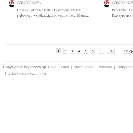
CZĘSTOCHOWA
CZĘSTOCHO
Drogiej Koleżance Izabeli Leszczynie wyrazy
Pani Izabeli L
głębokiego współczucia z powodu śmierci Mamy...
Rzeczypospolit
1
2
3
4
5
6
...
102
następ
Copyright © Wyborcza sp. z o.o.
O nas
Staże u nas
Reklama
Polityka 
Ustawienia prywatności