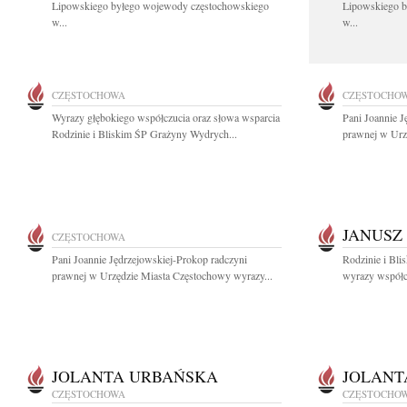
Lipowskiego byłego wojewody częstochowskiego
Lipowskiego b
w...
w...
CZĘSTOCHOWA
CZĘSTOCHO
Wyrazy głębokiego współczucia oraz słowa wsparcia
Pani Joannie J
Rodzinie i Bliskim ŚP Grażyny Wydrych...
prawnej w Urz
JANUSZ
CZĘSTOCHOWA
Pani Joannie Jędrzejowskiej-Prokop radczyni
Rodzinie i Bli
prawnej w Urzędzie Miasta Częstochowy wyrazy...
wyrazy współcz
JOLANTA URBAŃSKA
JOLANT
CZĘSTOCHOWA
CZĘSTOCHO