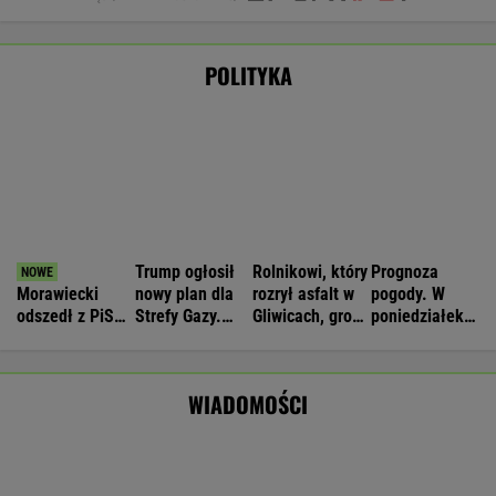
Łukaszenka odpowie za współudział w
rosyjskiej agresji? "Mamy dowody"
Nie będzie nowej umowy TVP z Kościołem.
Obowiązuje ta podpisana przez Kurskiego
MARCIN KOZŁOWSKI
Rolnik zaorał nowy asfalt za 400 tys. zł.
Wcześniej rozwalał krawężniki