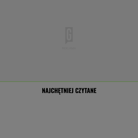
NAJCHĘTNIEJ CZYTANE
"Rak się rozprzestrzenił". Nowe informacje o
stanie zdrowia Joe Bidena
Tajemniczy most na granicy Rosji. Ukraina bije
na alarm