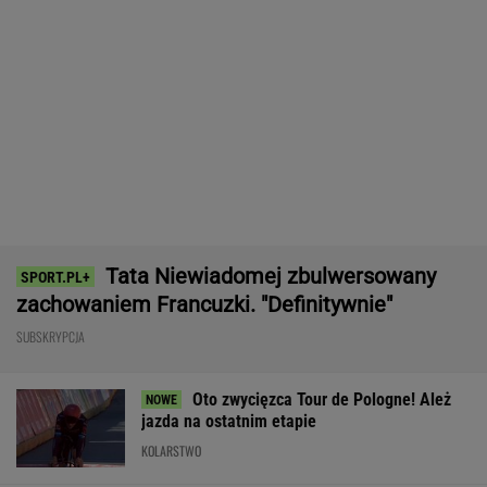
Polacy pokochali tego SUV-a premium! Trzeba
przyznać, że Japończycy znają się na rzeczy.
A oferta? Genialna!
REKLAMA MAZDA
Niewiadoma jest wielka jak
Pogacar. A Lang tak komentuje konflikt z
zawodniczką
SUBSKRYPCJA
Światowe media wydały werdykt ws.