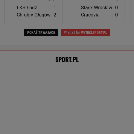
Tata Niewiadomej zbulwersowany
zachowaniem Francuzki. "Definitywnie"
SUBSKRYPCJA
Oto zwycięzca Tour de Pologne! Ależ
jazda na ostatnim etapie
KOLARSTWO
Tysiące osób zrobi to we wrześniu. Powód
może cię zaskoczyć
MATERIAŁ PROMOCYJNY,
18+