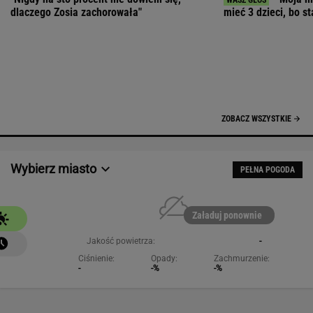
Załaduj ponownie
Jakość powietrza:
-
Ciśnienie:
Opady:
Zachmurzenie:
-
-%
-%