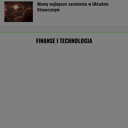
Masowo tracą pracę przez AI?
To tylko forma "moralnego bufora"
SUBSKRYPCJA
Ten robot nie ma sobie równych. Myje i
odkurza, gdy ty odpoczywasz, a cena?
Doskonała!
REKLAMA IROBOT
Oszuści wzięli na nią pożyczkę, bank zażądał
spłaty. Jest decyzja sądu