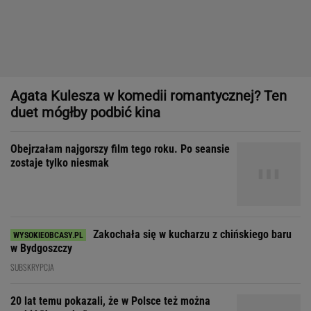
Obejrzałam najgorszy film tego roku. Po seansie
zostaje tylko niesmak
Zakochała się w kucharzu z chińskiego baru
w Bydgoszczy
SUBSKRYPCJA
20 lat temu pokazali, że w Polsce też można
zrobić "Amerykę"
Gorset, zgarda i sneakersy. Statement pieces to nowa era w
modzie i designie