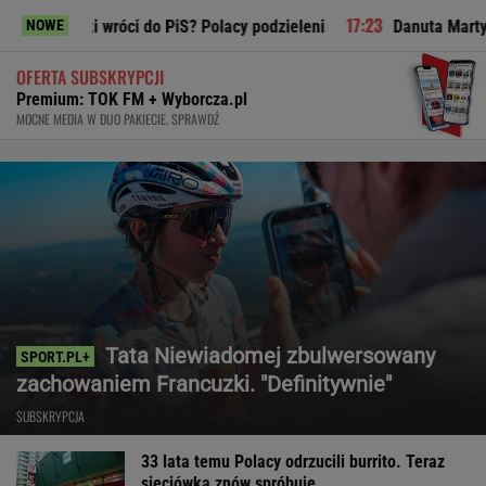
wróci do PiS? Polacy podzieleni
Danuta Martyniuk pochwaliła
NOWE
OFERTA SUBSKRYPCJI
Premium: TOK FM + Wyborcza.pl
MOCNE MEDIA W DUO PAKIECIE. SPRAWDŹ
Tata Niewiadomej zbulwersowany
zachowaniem Francuzki. "Definitywnie"
SUBSKRYPCJA
33 lata temu Polacy odrzucili burrito. Teraz
sieciówka znów spróbuje