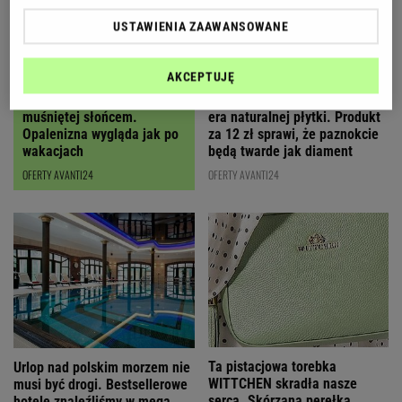
USTAWIENIA ZAAWANSOWANE
AKCEPTUJĘ
Ten olejek daje efekt skóry
Koniec z hybrydami, nadchodzi
muśniętej słońcem.
era naturalnej płytki. Produkt
Opalenizna wygląda jak po
za 12 zł sprawi, że paznokcie
wakacjach
będą twarde jak diament
OFERTY AVANTI24
OFERTY AVANTI24
Ta pistacjowa torebka
Urlop nad polskim morzem nie
WITTCHEN skradła nasze
musi być drogi. Bestsellerowe
serca. Skórzana perełka
hotele znaleźliśmy w mega