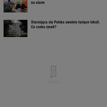
Pytamy o 15 osób, których wstyd nie znać.
Wiesz, z czego słyną?
Nie tiramisu ani nie lody. Z kawy robię deser
jak z dobrej cukierni
Sąd pokrzyżował plany Trumpa. Nakazał
wstrzymanie budowy
Dlaczego warto spryskać klucze octem?
Sztuczka, której mało kto używa
Tak wygląda mazurska willa Kwaśniewskich.
Tuż obok kryje się coś jeszcze