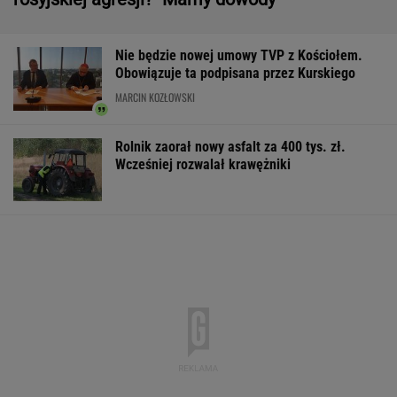
16-latek zaatakowany nożem. Zatrzymano
dwóch nastolatków
Większość Polaków nie chce płacić tego
podatku. "To sygnał alarmowy"
IMGW pokazał nową
Manifestacja w
Wyniki Lotto
prognozę. Upały
Warszawie.
07.08.2026 -
wracają do Polski
Organizatorzy mają
EkstraPensja,
siedem postulatów
EkstraPremia,
EuroJackpot, K
MiniLotto, Mult