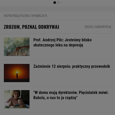
BIZNES
Pierwszy etap GAT zakończony. To
strategiczna inwestycja dla polskiego
eksportu
MATERIAŁ PROMOCYJNY
Najlepsze miejsca do życia dla pokolenia Z.
Polskie miasto w czołówce
BIZNES