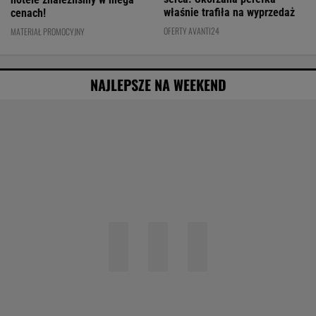
właśnie trafiła na wyprzedaż
cenach!
OFERTY AVANTI24
MATERIAŁ PROMOCYJNY
NAJLEPSZE NA WEEKEND
Agata Kulesza w komedii romantycznej? Ten
duet mógłby podbić kina