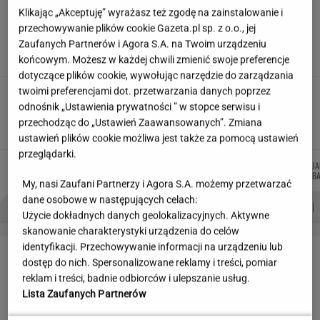
Siedem lat gehenny. "Spłacamy
Klikając „Akceptuję” wyrażasz też zgodę na zainstalowanie i
kredyty za mieszkania, w których mieszkają
przechowywanie plików cookie Gazeta.pl sp. z o.o., jej
ludzie dewelopera"
Zaufanych Partnerów i Agora S.A. na Twoim urządzeniu
końcowym. Możesz w każdej chwili zmienić swoje preferencje
SUBSKRYPCJA
dotyczące plików cookie, wywołując narzędzie do zarządzania
twoimi preferencjami dot. przetwarzania danych poprzez
Ciągnie cię do niedostępnych osób?
odnośnik „Ustawienia prywatności ” w stopce serwisu i
Psychologia mówi o powodach
przechodząc do „Ustawień Zaawansowanych”. Zmiana
ustawień plików cookie możliwa jest także za pomocą ustawień
przeglądarki.
DANIEL
MARTA
DOMINIK
MICHAŁ
J
Autorzy:
MAIKOWSKI
NOWAK
SENKOWSKI
TRELA
BA
My, nasi Zaufani Partnerzy i Agora S.A. możemy przetwarzać
dane osobowe w następujących celach:
PROBLEMY POLSKICH SIATKARZY
ZNAK Z '30'
WISŁAWA SZYMBORSKA
Użycie dokładnych danych geolokalizacyjnych. Aktywne
skanowanie charakterystyki urządzenia do celów
identyfikacji. Przechowywanie informacji na urządzeniu lub
LETNIE OKAZJE
dostęp do nich. Spersonalizowane reklamy i treści, pomiar
reklam i treści, badnie odbiorców i ulepszanie usług.
Lista Zaufanych Partnerów