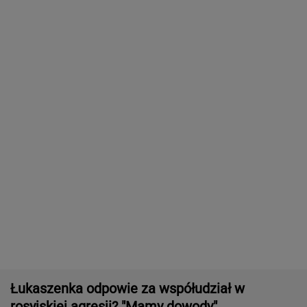
Wyniki Lotto 08.08.2026 - EkstraPensja,
EkstraPremia, Kaskada, Lotto, LottoPlus,
MiniLotto, MultiMulti
Zwrot w sprawie Patriotów. Jest porozumienie
Ukrainy i USA
Second home nad morzem zyskuje na
popularności. Coraz więcej osób wybiera ten
model inwestowania
MATERIAŁ PROMOCYJNY