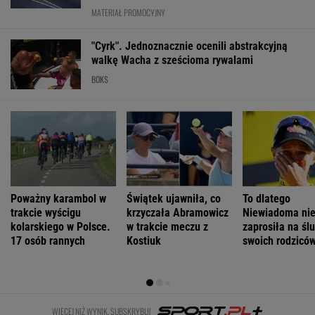
Trump ogłosił
Rolnikowi, który
Prognoza
Morawiecki
nowy plan dla
rozrył asfalt w
pogody. W
odszedł z PiS
Strefy Gazy.
Gliwicach, grozi
poniedziałek
na dobre?
Netanjahu
więzienie
może nawet
Polacy mają
reaguje
spaść grad
wątpliwości
WIADOMOŚCI