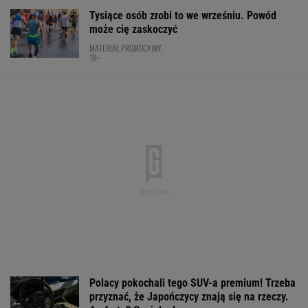
Sabalenki. "Sięga dna"
TENIS
Złotem IO sprawił sensację. Po
cichu kończy karierę. "Smrodek pozostał"
SUBSKRYPCJA
Ta luksusowa limuzyna pozamiatała rynek!
Nie ma wątpliwości, że to nowy król
segmentu. I jeszcze ta oferta - WOW!
MATERIAŁ PROMOCYJNY
"Cyrk". Jednoznacznie ocenili abstrakcyjną
walkę Wacha z sześcioma rywalami
BOKS