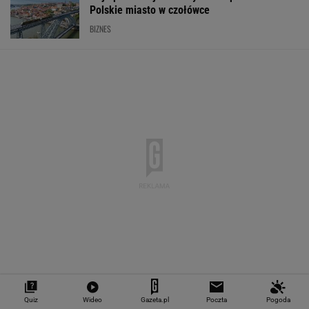
EUR
USD
CHF
GBP
WIG
4,2983
3,7187
4,6027
5,0166
151 782,92
-0,09%
-0,41%
0,15%
-0,13%
-0,24%
SPRAWDŹ NOTOWANIA
Notowania dostarcza VIA24ONLINE
MOTORYZACJA
Quiz
Wideo
Gazeta.pl
Poczta
Pogoda