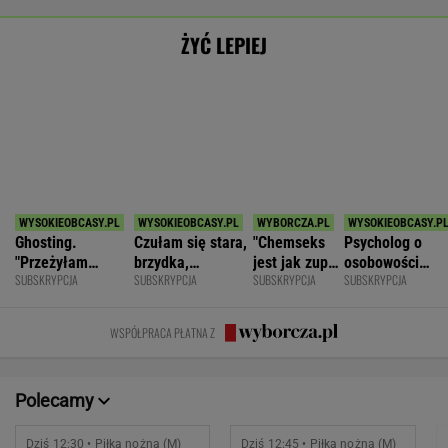
ŁKS Łódź
1
Śląsk Wrocław
0
Chrobry Głogów
2
Cracovia
0
POKAŻ TRWAJĄCE
WIĘCEJ NA
WYNIKI.SPORT.PL
SPORT.PL