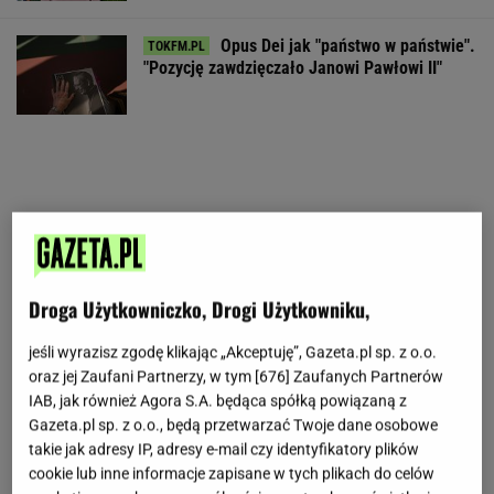
Opus Dei jak "państwo w państwie".
"Pozycję zawdzięczało Janowi Pawłowi II"
Droga Użytkowniczko, Drogi Użytkowniku,
jeśli wyrazisz zgodę klikając „Akceptuję”, Gazeta.pl sp. z o.o.
oraz jej Zaufani Partnerzy, w tym [
676
] Zaufanych Partnerów
IAB, jak również Agora S.A. będąca spółką powiązaną z
Gazeta.pl sp. z o.o., będą przetwarzać Twoje dane osobowe
takie jak adresy IP, adresy e-mail czy identyfikatory plików
cookie lub inne informacje zapisane w tych plikach do celów