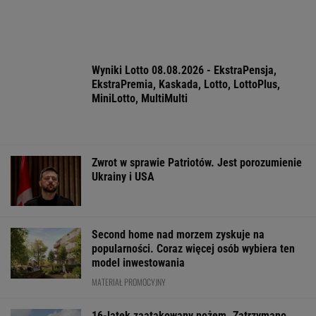
WSPÓŁPRACA PŁATNA Z WYBORCZA.PL
ZROZUM, POZNAJ, ODKRYWAJ
SEKCJA Z SUBSKRYPCJĄ
Prof. Andrzej Pilc: Jesteśmy blisko
skutecznego leku na depresję
Zaćmienie 12 sierpnia: praktyczny przewodnik
"W domu mają dyrektorów. Pięciolatek mówi:
Babciu, u nas to ja rządzę"
Mamy najlepsze zaćmienia w Układzie