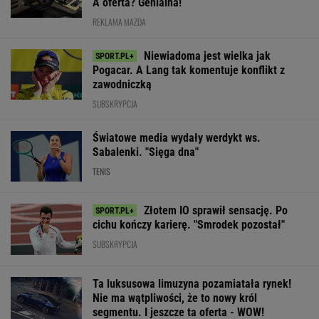
Poważny karambol w
Świątek ujawniła, co
To dlatego
trakcie wyścigu
krzyczała Abramowicz
Niewiadoma ni
kolarskiego w Polsce.
w trakcie meczu z
zaprosiła na śl
17 osób rannych
Kostiuk
swoich rodzicó
WIĘCEJ NIŻ WYNIK. SUBSKRYBUJ
POLITYKA