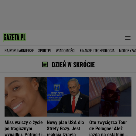
NAJPOPULARNIEJSZE
SPORT.PL
WIADOMOŚCI
FINANSE I TECHNOLOGIA
MOTORYZA
DZIEŃ W SKRÓCIE
Miss walczy o życie
Nowy plan USA dla
Oto zwycięzca Tour
po tragicznym
Strefy Gazy. Jest
de Pologne! Ależ
wypadku. Potrącił ją
reakcja Izraela
jazda na ostatnim