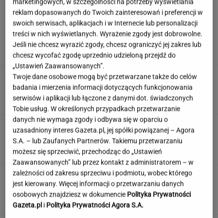
marketingowych, w szczególności na potrzeby wyświetlania
reklam dopasowanych do Twoich zainteresowań i preferencji w
swoich serwisach, aplikacjach i w Internecie lub personalizacji
Szara wielka płyta zniknęła. Tak dziś wygląda
treści w nich wyświetlanych. Wyrażenie zgody jest dobrowolne.
blok z "Alternatyw 4"
Jeśli nie chcesz wyrazić zgody, chcesz ograniczyć jej zakres lub
chcesz wycofać zgodę uprzednio udzieloną przejdź do
„Ustawień Zaawansowanych”.
Znasz się na wypiekach? Nasze pytania i tak
Twoje dane osobowe mogą być przetwarzane także do celów
mogą cię zaskoczyć!
badania i mierzenia informacji dotyczących funkcjonowania
serwisów i aplikacji lub łączone z danymi dot. świadczonych
Tobie usług. W określonych przypadkach przetwarzanie
danych nie wymaga zgody i odbywa się w oparciu o
Czy Marilyn Monroe przeszła operację
uzasadniony interes Gazeta.pl, jej spółki powiązanej – Agora
plastyczną? Dokumentacja rozwiewa
S.A. – lub Zaufanych Partnerów. Takiemu przetwarzaniu
wątpliwości
możesz się sprzeciwić, przechodząc do „Ustawień
Zaawansowanych” lub przez kontakt z administratorem – w
zależności od zakresu sprzeciwu i podmiotu, wobec którego
Nie czekaj, aż będzie za późno. To może
jest kierowany. Więcej informacji o przetwarzaniu danych
oznaczać, że szkoła przestała służyć dziecku
osobowych znajdziesz w dokumencie
Polityka Prywatności
MATERIAŁ PROMOCYJNY
Gazeta.pl
i
Polityka Prywatności Agora S.A.