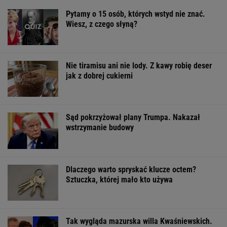
Finał wyprzedaży w Eobuwie - kultowe
Birkenstocki w końcu na promocji
OFERTY AVANTI24
Gawryluk krytykowana
Rozpoznasz tych
33 lata temu Po
za debatę u
wybitnych aktorów
odrzucili burrit
Nawrockiego. Tak to
PRL-u? Wszyscy mylą
Taco Bell znów
tłumaczy
się w 8. pytaniu
spróbuje