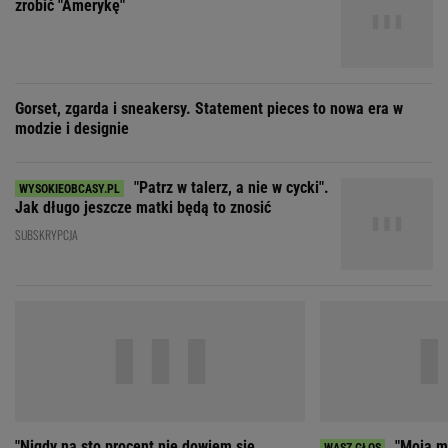
"Patrz w talerz, a nie w cycki".
Jak długo jeszcze matki będą to znosić
SUBSKRYPCJA
"Nigdy na sto procent nie dowiem się,
"Moja ma
dlaczego Zosia zachorowała"
mieć 3 dzieci, bo st
ZOBACZ WSZYSTKIE
Wybierz miasto
PEŁNA POGODA