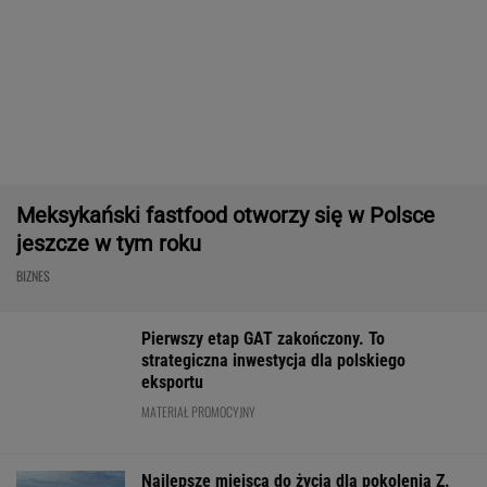
BIZNES
Sprzęt już jest. Grenlandia ostrzega
Amerykanów, by nie zaczynali odwiertów
BIZNES
Po dniu na L4 stracił
PiS kpi z podwyżki
Prosty sposób 
pracę. Pracodawca
płacy minimalnej.
oszczędzanie. I
zapłaci mu teraz 200
"Tusk wrócił na pełnej"
pieniędzy może
tys. euro
roku?
WALUTY I GIEŁDA