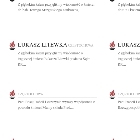
Z głębokim żalem przyjęliśmy wiadomość o śmierci
Z głębokim ża
dr. hab. Jerzego Mizgalskiego naukowca,...
dniu 21 kwietn
ŁUKASZ LITEWKA
ŁUKASZ
CZĘSTOCHOWA
Z głębokim żalem przyjęliśmy wiadomość o
Z głębokim ża
tragicznej śmierci Łukasza Litewki posła na Sejm
tragicznej śmi
RP,...
RP,...
CZĘSTOCHOWA
CZĘSTOCHO
Pani Poseł Izabeli Leszczynie wyrazy współczucia z
Pani Izabeli L
powodu śmierci Mamy składa Prof....
Rzeczypospolit