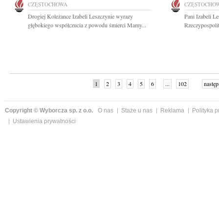
CZĘSTOCHOWA
CZĘSTOCHO
Drogiej Koleżance Izabeli Leszczynie wyrazy
Pani Izabeli L
głębokiego współczucia z powodu śmierci Mamy...
Rzeczypospolit
1
2
3
4
5
6
...
102
następ
Copyright © Wyborcza sp. z o.o.
O nas
Staże u nas
Reklama
Polityka 
Ustawienia prywatności