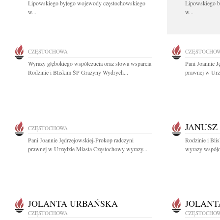
Lipowskiego byłego wojewody częstochowskiego
Lipowskiego b
w...
w...
CZĘSTOCHOWA
CZĘSTOCHO
Wyrazy głębokiego współczucia oraz słowa wsparcia
Pani Joannie J
Rodzinie i Bliskim ŚP Grażyny Wydrych...
prawnej w Urz
JANUSZ
CZĘSTOCHOWA
Pani Joannie Jędrzejowskiej-Prokop radczyni
Rodzinie i Bli
prawnej w Urzędzie Miasta Częstochowy wyrazy...
wyrazy współcz
JOLANTA URBAŃSKA
JOLANT
CZĘSTOCHOWA
CZĘSTOCHO