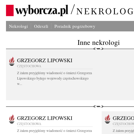
Nekrologi
Odeszli
Poradnik pogrzebowy
Inne nekrologi
GRZEGORZ LIPOWSKI
CZĘSTOCHOWA
Z żalem przyjęliśmy wiadomość o śmierci Grzegorza
Lipowskiego byłego wojewody częstochowskiego
w...
GRZEGORZ LIPOWSKI
GRZEGO
CZĘSTOCHOWA
CZĘSTOCHO
Z żalem przyjęliśmy wiadomość o śmierci Grzegorza
Z żalem przyj