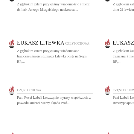
Z głębokim żalem przyjęliśmy wiadomość o śmierci
Z głębokim ża
dr. hab. Jerzego Mizgalskiego naukowca,...
dniu 21 kwietn
ŁUKASZ LITEWKA
ŁUKASZ
CZĘSTOCHOWA
Z głębokim żalem przyjęliśmy wiadomość o
Z głębokim ża
tragicznej śmierci Łukasza Litewki posła na Sejm
tragicznej śmi
RP,...
RP,...
CZĘSTOCHOWA
CZĘSTOCHO
Pani Poseł Izabeli Leszczynie wyrazy współczucia z
Pani Izabeli L
powodu śmierci Mamy składa Prof....
Rzeczypospolit