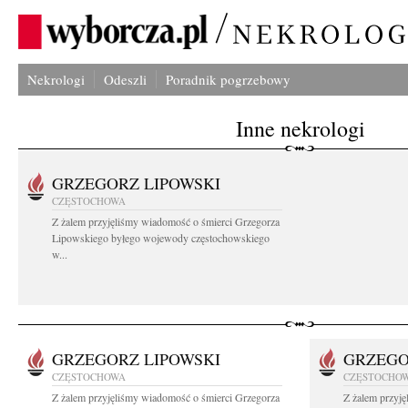
Nekrologi
Odeszli
Poradnik pogrzebowy
Inne nekrologi
GRZEGORZ LIPOWSKI
CZĘSTOCHOWA
Z żalem przyjęliśmy wiadomość o śmierci Grzegorza
Lipowskiego byłego wojewody częstochowskiego
w...
GRZEGORZ LIPOWSKI
GRZEGO
CZĘSTOCHOWA
CZĘSTOCHO
Z żalem przyjęliśmy wiadomość o śmierci Grzegorza
Z żalem przyj