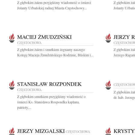
Z głębokim żalem przyjęliśmy wiadomość o śmierci
Z głębokim ża
Jolanty Urbańskiej radnej Miasta Częstochowy...
Jolanty Urbańs
MACIEJ ŻMUDZIŃSKI
JERZY 
CZĘSTOCHOWA
CZĘSTOCHO
Z głębokim żalem i smutkiem żegnamy naszego
Z głębokim ża
Kolegę Macieja Żmudzińskiego Rodzinie, Bliskim i...
Jerzego Ragani
STANISŁAW ROZPONDEK
CZĘSTOCHO
CZĘSTOCHOWA
Z głębokim ża
Z głębokim smutkiem przyjęliśmy wiadomość o
dr. hab. Jerze
śmierci Ks. Stanisława Rospondka kapłana,
patrioty,...
JERZY MIZGALSKI
KRYSTY
CZĘSTOCHOWA