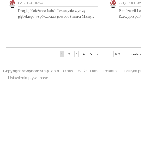
CZĘSTOCHOWA
CZĘSTOCHO
Drogiej Koleżance Izabeli Leszczynie wyrazy
Pani Izabeli L
głębokiego współczucia z powodu śmierci Mamy...
Rzeczypospolit
1
2
3
4
5
6
...
102
następ
Copyright © Wyborcza sp. z o.o.
O nas
Staże u nas
Reklama
Polityka 
Ustawienia prywatności