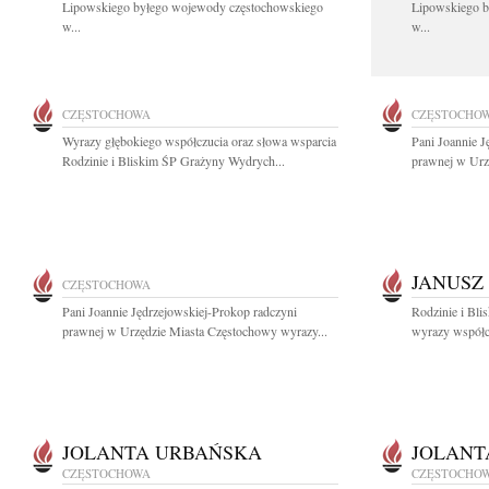
Lipowskiego byłego wojewody częstochowskiego
Lipowskiego b
w...
w...
CZĘSTOCHOWA
CZĘSTOCHO
Wyrazy głębokiego współczucia oraz słowa wsparcia
Pani Joannie J
Rodzinie i Bliskim ŚP Grażyny Wydrych...
prawnej w Urz
JANUSZ
CZĘSTOCHOWA
Pani Joannie Jędrzejowskiej-Prokop radczyni
Rodzinie i Bli
prawnej w Urzędzie Miasta Częstochowy wyrazy...
wyrazy współcz
JOLANTA URBAŃSKA
JOLANT
CZĘSTOCHOWA
CZĘSTOCHO